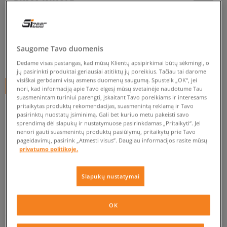
PUMA INHALE
vyrams, kedai
5.0
(
2
)
Saugome Tavo duomenis
79
€
Dedame visas pastangas, kad mūsų Klientų apsipirkimai būtų sėkmingi, o
jų pasirinkti produktai geriausiai atitiktų jų poreikius. Tačiau tai darome
visiškai gerbdami visų asmens duomenų saugumą. Spustelk „OK“, jei
+ 79 tšk.
SizeerClub
nori, kad informaciją apie Tavo elgesį mūsų svetainėje naudotume Tau
suasmenintam turiniui parengti, įskaitant Tavo poreikiams ir interesams
pritaikytas produktų rekomendacijas, suasmenintą reklamą ir Tavo
pasirinktų nuostatų įsiminimą. Gali bet kuriuo metu pakeisti savo
sprendimą dėl slapukų ir nustatymuose pasirinkdamas „Pritaikyti“. Jei
Prekė neprieinama
nenori gauti suasmenintų produktų pasiūlymų, pritaikytų prie Tavo
Jei prekė vėl bus sandėlyje, gausi pranešimą iš mūsų.
pageidavimų, pasirink „Atmesti visus”. Daugiau informacijos rasite mūsų
privatumo politikoje.
Pasirinkti dydį
Slapukų nustatymai
EU dydžiai
US dydžiai
PATIKRINK PRIEINAMUMĄ PARDUOTUVĖJE
OK
41
26,5 cm
Pranešti man