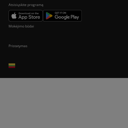
Atsisiųskite programą
Mokėjimo būdai
Pristatymas
Prekes pristatome tik Lietuvos Respublikos teritorijoje