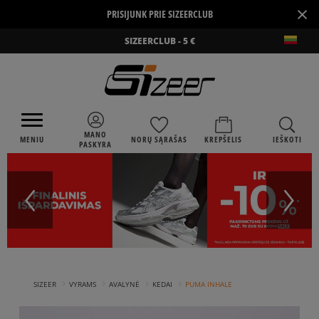
×
PRISIJUNK PRIE SIZEERCLUB
SIZEERCLUB - 5 €
MANO
MENIU
NORŲ SĄRAŠAS
KREPŠELIS
IEŠKOTI
PASKYRA
›
›
›
›
SIZEER
VYRAMS
AVALYNĖ
KEDAI
PUMA INHALE