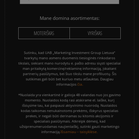
Mane domina asortimentas:
MOTERIŠKAS
VYRIŠKAS
Sutinku, kad UAB „Marketing Investment Group Lietuva“
tvarkytų mano asmens duomenis tiesioginės rinkodaros
tikslais, siekiant mano nurodytu e. pašto adresu siųsti specialiai
man pritaikytą komercinę/reklaminę informaciją, įskaitant
partnerių pasiūlymus, bei šiuo tikslu mane profiliuotų. Šis
sutikimas gali būti bet kuriuo metu atšauktas. Daugiau
čia.
informacijos
*Nuolaida yra vienkartinė ir galioja 48 valandas nuo jos gavimo
momento. Nuolaidos kodą rasi atskirame el. laiške, kurį
išsiųsime tau, kai paspausi aktyvinimo nuorodą. Nuolaidos
kodas taikomas nenukainotoms prekėms, išskyrus specialias
prekes, ir negali būti derinamas su kitomis akcijomis ir
specialiais pasiūlymais. Atkreipk dėmesį, kad
užsiprenumeruodamas naujienlaiškį, sutinki gauti marketingo
Išsamiau – taisyklėse.
informaciją.