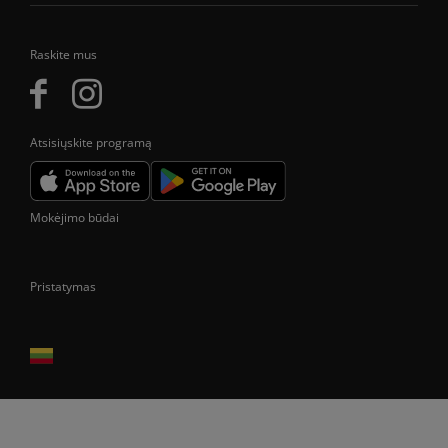
Raskite mus
Atsisiųskite programą
Mokėjimo būdai
Pristatymas
Prekes pristatome tik Lietuvos Respublikos teritorijoje