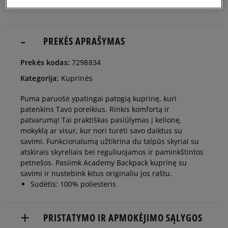
PREKĖS APRAŠYMAS
Prekės kodas:
7298834
Kategorija:
Kuprinės
Puma paruošė ypatingai patogią kuprinę, kuri
patenkins Tavo poreikius. Rinkis komfortą ir
patvarumą! Tai praktiškas pasiūlymas į kelionę,
mokyklą ar visur, kur nori turėti savo daiktus su
savimi. Funkcionalumą užtikrina du talpūs skyriai su
atskirais skyreliais bei reguliuojamos ir paminkštintos
petnešos. Pasiimk Academy Backpack kuprinę su
savimi ir nustebink kitus originaliu jos raštu.
Sudėtis: 100% poliesteris
PRISTATYMO IR APMOKĖJIMO SĄLYGOS