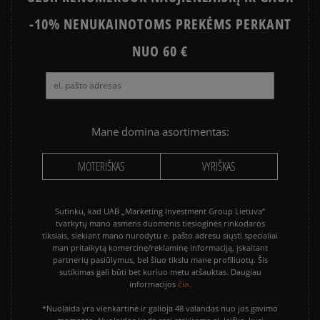
sumokėti už prekes kurjeriui kortele arba grynais.
Paslauga yra papildomai apmokestinama 3 €.
-10% NENUKAINOTOMS PREKĖMS PERKANT
NUO 60 €
Mane domina asortimentas:
MOTERIŠKAS
VYRIŠKAS
Sutinku, kad UAB „Marketing Investment Group Lietuva“
tvarkytų mano asmens duomenis tiesioginės rinkodaros
tikslais, siekiant mano nurodytu e. pašto adresu siųsti specialiai
man pritaikytą komercinę/reklaminę informaciją, įskaitant
partnerių pasiūlymus, bei šiuo tikslu mane profiliuotų. Šis
sutikimas gali būti bet kuriuo metu atšauktas. Daugiau
čia.
informacijos
*Nuolaida yra vienkartinė ir galioja 48 valandas nuo jos gavimo