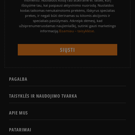
momento. Nuolaidos kodą rasi atskirame el. laiške, kurį
išsiųsime tau, kai paspausi aktyvinimo nuorodą. Nuolaidos
kodas taikomas nenukainotoms prekėms, išskyrus specialias
prekes, ir negali būti derinamas su kitomis akcijomis ir
specialiais pasiūlymais. Atkreipk dėmesį, kad
užsiprenumeruodamas naujienlaiškį, sutinki gauti marketingo
Išsamiau – taisyklėse.
informaciją.
PAGALBA
TAISYKLĖS IR NAUDOJIMO TVARKA
APIE MUS
PATARIMAI