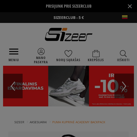
×
PRISIJUNK PRIE SIZEERCLUB
SIZEERCLUB - 5 €
MANO
MENIU
NORŲ SĄRAŠAS
KREPŠELIS
IEŠKOTI
PASKYRA
›
›
SIZEER
AKSESUARAI
PUMA KUPRINĖ ACADEMY BACKPACK