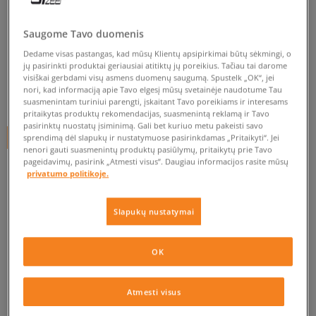
PUMA KUPRINĖ ACADEMY
BACKPACK
Saugome Tavo duomenis
unisex, kuprinės
Dedame visas pastangas, kad mūsų Klientų apsipirkimai būtų sėkmingi, o
jų pasirinkti produktai geriausiai atitiktų jų poreikius. Tačiau tai darome
0.0
(
0
)
visiškai gerbdami visų asmens duomenų saugumą. Spustelk „OK“, jei
nori, kad informaciją apie Tavo elgesį mūsų svetainėje naudotume Tau
20
€
suasmenintam turiniui parengti, įskaitant Tavo poreikiams ir interesams
pritaikytas produktų rekomendacijas, suasmenintą reklamą ir Tavo
pasirinktų nuostatų įsiminimą. Gali bet kuriuo metu pakeisti savo
+ 20 tšk.
SizeerClub
sprendimą dėl slapukų ir nustatymuose pasirinkdamas „Pritaikyti“. Jei
nenori gauti suasmenintų produktų pasiūlymų, pritaikytų prie Tavo
pageidavimų, pasirink „Atmesti visus”. Daugiau informacijos rasite mūsų
privatumo politikoje.
Prekė neprieinama
Slapukų nustatymai
Jei prekė vėl bus sandėlyje, gausi pranešimą iš mūsų.
OK
Pasirinkti dydį
PATIKRINK PRIEINAMUMĄ PARDUOTUVĖJE
ONE SIZE
Atmesti visus
Pranešti man