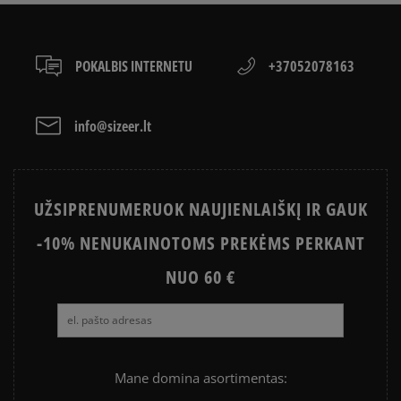
ADIDAS SAMBA
ADIDAS CAMPUS
ADIDAS GAZELLE
NIKE DUNK
POKALBIS INTERNETU
+37052078163
ADIDAS SUPERSTAR
NEW BALANCE 740
AIR JORDAN
JORDAN 4
info@sizeer.lt
NIKE AIR MAX
CONVERSE CHUCK TAYLOR ALL
STAR
UŽSIPRENUMERUOK NAUJIENLAIŠKĮ IR GAUK
NIKE BLAZER
VANS OLD SKOOL
-10% NENUKAINOTOMS PREKĖMS PERKANT
NUO 60 €
Mane domina asortimentas: