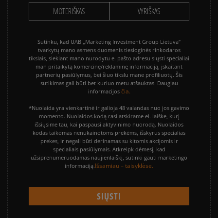
MOTERIŠKAS
VYRIŠKAS
Sutinku, kad UAB „Marketing Investment Group Lietuva“
tvarkytų mano asmens duomenis tiesioginės rinkodaros
tikslais, siekiant mano nurodytu e. pašto adresu siųsti specialiai
man pritaikytą komercinę/reklaminę informaciją, įskaitant
partnerių pasiūlymus, bei šiuo tikslu mane profiliuotų. Šis
sutikimas gali būti bet kuriuo metu atšauktas. Daugiau
čia.
informacijos
*Nuolaida yra vienkartinė ir galioja 48 valandas nuo jos gavimo
momento. Nuolaidos kodą rasi atskirame el. laiške, kurį
išsiųsime tau, kai paspausi aktyvinimo nuorodą. Nuolaidos
kodas taikomas nenukainotoms prekėms, išskyrus specialias
prekes, ir negali būti derinamas su kitomis akcijomis ir
specialiais pasiūlymais. Atkreipk dėmesį, kad
užsiprenumeruodamas naujienlaiškį, sutinki gauti marketingo
Išsamiau – taisyklėse.
informaciją.