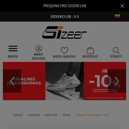
×
PRISIJUNK PRIE SIZEERCLUB
SIZEERCLUB - 5 €
MANO
MENIU
NORŲ SĄRAŠAS
KREPŠELIS
IEŠKOTI
PASKYRA
›
›
›
›
SIZEER
VAIKAMS
AVALYNĖ
KEDAI
PUMA ST RUNNER L V PS