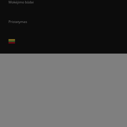
Mokėjimo būdai
Pristatymas
Prekes pristatome tik Lietuvos Respublikos teritorijoje