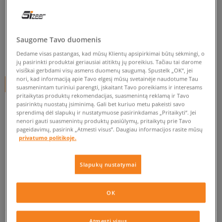
PUMA ST RUNNER L V PS
vaikams, kedai
0.0
(
0
)
Saugome Tavo duomenis
Dedame visas pastangas, kad mūsų Klientų apsipirkimai būtų sėkmingi, o
20
€
jų pasirinkti produktai geriausiai atitiktų jų poreikius. Tačiau tai darome
visiškai gerbdami visų asmens duomenų saugumą. Spustelk „OK“, jei
nori, kad informaciją apie Tavo elgesį mūsų svetainėje naudotume Tau
+ 20 tšk.
SizeerClub
suasmenintam turiniui parengti, įskaitant Tavo poreikiams ir interesams
pritaikytas produktų rekomendacijas, suasmenintą reklamą ir Tavo
pasirinktų nuostatų įsiminimą. Gali bet kuriuo metu pakeisti savo
sprendimą dėl slapukų ir nustatymuose pasirinkdamas „Pritaikyti“. Jei
nenori gauti suasmenintų produktų pasiūlymų, pritaikytų prie Tavo
Prekė neprieinama
pageidavimų, pasirink „Atmesti visus”. Daugiau informacijos rasite mūsų
Jei prekė vėl bus sandėlyje, gausi pranešimą iš mūsų.
privatumo politikoje.
Slapukų nustatymai
Pasirinkti dydį
EU dydžiai
US dydžiai
PATIKRINK PRIEINAMUMĄ PARDUOTUVĖJE
OK
29
17,5 cm
Pranešti man
Atmesti visus