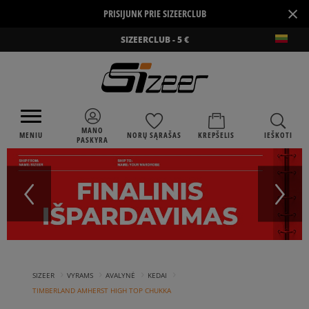
×
PRISIJUNK PRIE SIZEERCLUB
SIZEERCLUB - 5 €
MANO
MENIU
NORŲ SĄRAŠAS
KREPŠELIS
IEŠKOTI
PASKYRA
›
›
›
›
SIZEER
VYRAMS
AVALYNĖ
KEDAI
TIMBERLAND AMHERST HIGH TOP CHUKKA