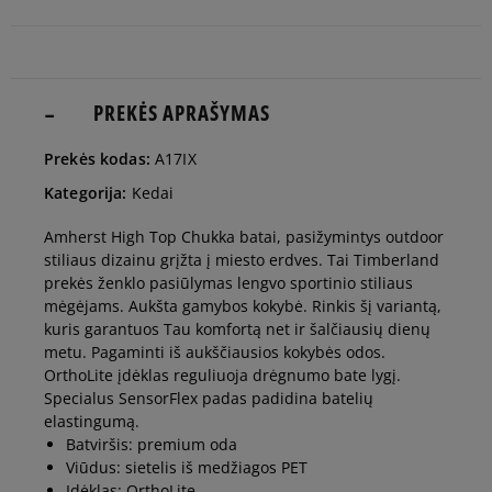
41
25,5 cm
Pranešti man
41,5
26 cm
PREKĖS APRAŠYMAS
Pranešti man
Prekės kodas:
A17IX
42
26,5 cm
Pranešti man
Kategorija:
Kedai
Amherst High Top Chukka batai, pasižymintys outdoor
43
27 cm
Pranešti man
stiliaus dizainu grįžta į miesto erdves. Tai Timberland
prekės ženklo pasiūlymas lengvo sportinio stiliaus
mėgėjams. Aukšta gamybos kokybė. Rinkis šį variantą,
43,5
27,5 cm
Pranešti man
kuris garantuos Tau komfortą net ir šalčiausių dienų
metu. Pagaminti iš aukščiausios kokybės odos.
OrthoLite įdėklas reguliuoja drėgnumo bate lygį.
44
28 cm
Pranešti man
Specialus SensorFlex padas padidina batelių
elastingumą.
Batviršis: premium oda
44,5
28,5 cm
Pranešti man
Viūdus: sietelis iš medžiagos PET
Įdėklas: OrthoLite