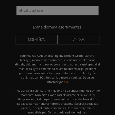
Mane domina asortimentas:
MOTERIŠKAS
VYRIŠKAS
Sutinku, kad UAB „Marketing Investment Group Lietuva“
tvarkytų mano asmens duomenis tiesioginės rinkodaros
tikslais, siekiant mano nurodytu e. pašto adresu siųsti specialiai
man pritaikytą komercinę/reklaminę informaciją, įskaitant
partnerių pasiūlymus, bei šiuo tikslu mane profiliuotų. Šis
sutikimas gali būti bet kuriuo metu atšauktas. Daugiau
čia.
informacijos
*Nuolaida yra vienkartinė ir galioja 48 valandas nuo jos gavimo
momento. Nuolaidos kodą rasi atskirame el. laiške, kurį
išsiųsime tau, kai paspausi aktyvinimo nuorodą. Nuolaidos
kodas taikomas nenukainotoms prekėms, išskyrus specialias
prekes, ir negali būti derinamas su kitomis akcijomis ir
specialiais pasiūlymais. Atkreipk dėmesį, kad