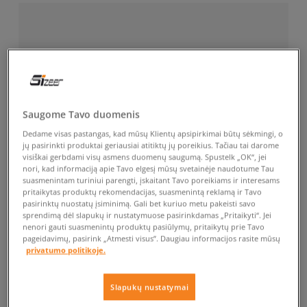
Saugome Tavo duomenis
Dedame visas pastangas, kad mūsų Klientų apsipirkimai būtų sėkmingi, o
jų pasirinkti produktai geriausiai atitiktų jų poreikius. Tačiau tai darome
visiškai gerbdami visų asmens duomenų saugumą. Spustelk „OK“, jei
nori, kad informaciją apie Tavo elgesį mūsų svetainėje naudotume Tau
suasmenintam turiniui parengti, įskaitant Tavo poreikiams ir interesams
pritaikytas produktų rekomendacijas, suasmenintą reklamą ir Tavo
pasirinktų nuostatų įsiminimą. Gali bet kuriuo metu pakeisti savo
sprendimą dėl slapukų ir nustatymuose pasirinkdamas „Pritaikyti“. Jei
nenori gauti suasmenintų produktų pasiūlymų, pritaikytų prie Tavo
pageidavimų, pasirink „Atmesti visus”. Daugiau informacijos rasite mūsų
privatumo politikoje.
Slapukų nustatymai