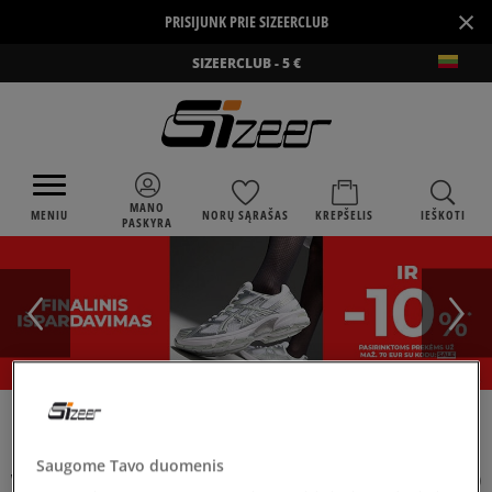
×
PRISIJUNK PRIE SIZEERCLUB
SIZEERCLUB - 5 €
MANO
MENIU
NORŲ SĄRAŠAS
KREPŠELIS
IEŠKOTI
PASKYRA
›
SIZEER
VANS CROSSPATH
Saugome Tavo duomenis
VANS CROSSPATH
(
1
)