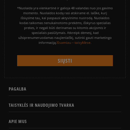
*Nuolaida yra vienkartinė ir galioja 48 valandas nuo jos gavimo
momento. Nuolaidos kodą rasi atskirame el. laiške, kurį
išsiųsime tau, kai paspausi aktyvinimo nuorodą. Nuolaidos
kodas taikomas nenukainotoms prekėms, išskyrus specialias
prekes, ir negali būti derinamas su kitomis akcijomis ir
specialiais pasiūlymais. Atkreipk dėmesį, kad
užsiprenumeruodamas naujienlaiškį, sutinki gauti marketingo
Išsamiau – taisyklėse.
informaciją.
PAGALBA
TAISYKLĖS IR NAUDOJIMO TVARKA
APIE MUS