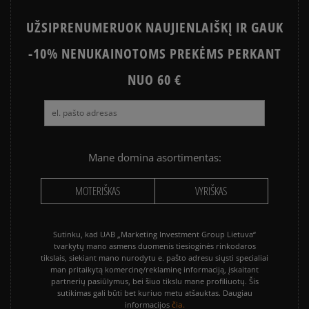
UŽSIPRENUMERUOK NAUJIENLAIŠKĮ IR GAUK
-10% NENUKAINOTOMS PREKĖMS PERKANT
NUO 60 €
Mane domina asortimentas:
MOTERIŠKAS
VYRIŠKAS
Sutinku, kad UAB „Marketing Investment Group Lietuva“
tvarkytų mano asmens duomenis tiesioginės rinkodaros
tikslais, siekiant mano nurodytu e. pašto adresu siųsti specialiai
man pritaikytą komercinę/reklaminę informaciją, įskaitant
partnerių pasiūlymus, bei šiuo tikslu mane profiliuotų. Šis
sutikimas gali būti bet kuriuo metu atšauktas. Daugiau
čia.
informacijos