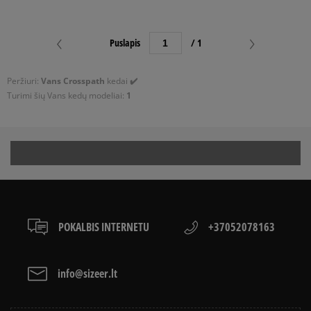
FILTRUOTI
Puslapis
/ 1
ATŽYMĖTI VISUS
Peržiuri:
Vans Crosspath
kedai
✔️
Turimi šių Vans kedų modeliai:
1
POKALBIS INTERNETU
+37052078163
info@sizeer.lt