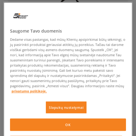
Saugome Tavo duomenis
Dedame visas pastangas, kad mūsų Klientų apsipirkimai būtų sėkmingi, o
jų pasirinkti produktai geriausiai atitiktų jų poreikius. Tačiau tai darome
visiškai gerbdami visų asmens duomenų saugumą. Spustelk „OK“, jei
nori, kad informaciją apie Tavo elgesį mūsų svetainėje naudotume Tau
suasmenintam turiniui parengti, įskaitant Tavo poreikiams ir interesams
pritaikytas produktų rekomendacijas, suasmenintą reklamą ir Tavo
pasirinktų nuostatų įsiminimą. Gali bet kuriuo metu pakeisti savo
sprendimą dėl slapukų ir nustatymuose pasirinkdamas „Pritaikyti“. Jei
nenori gauti suasmenintų produktų pasiūlymų, pritaikytų prie Tavo
pageidavimų, pasirink „Atmesti visus”. Daugiau informacijos rasite mūsų
privatumo politikoje.
Slapukų nustatymai
OK