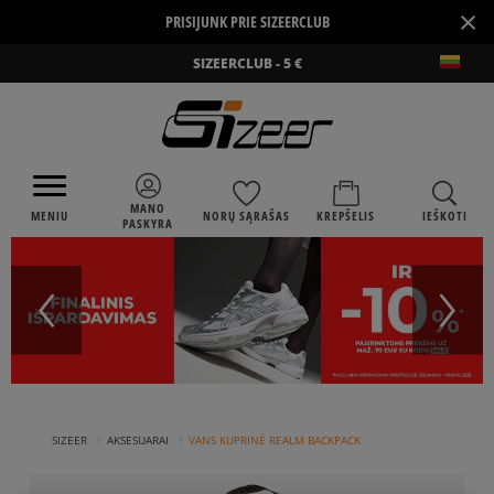
×
PRISIJUNK PRIE SIZEERCLUB
SIZEERCLUB - 5 €
MANO
MENIU
NORŲ SĄRAŠAS
KREPŠELIS
IEŠKOTI
PASKYRA
›
›
SIZEER
AKSESUARAI
VANS KUPRINĖ REALM BACKPACK