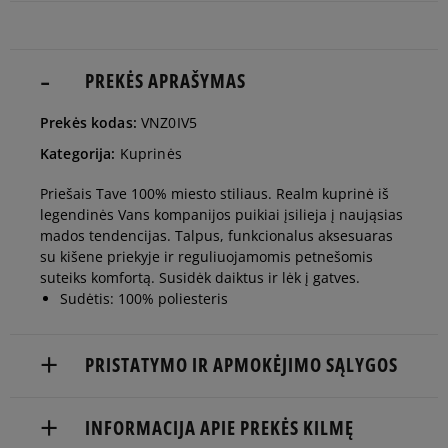
PREKĖS APRAŠYMAS
Prekės kodas:
VNZ0IV5
Kategorija:
Kuprinės
Priešais Tave 100% miesto stiliaus. Realm kuprinė iš
legendinės Vans kompanijos puikiai įsilieja į naująsias
mados tendencijas. Talpus, funkcionalus aksesuaras
su kišene priekyje ir reguliuojamomis petnešomis
suteiks komfortą. Susidėk daiktus ir lėk į gatves.
Sudėtis: 100% poliesteris
PRISTATYMO IR APMOKĖJIMO SĄLYGOS
NEMOKAMAS PRISTATYMAS NUO 60 €
INFORMACIJA APIE PREKĖS KILMĘ