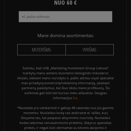
NUO 60 €
Mane domina asortimentas:
MOTERIŠKAS
VYRIŠKAS
Sutinku, kad UAB „Marketing Investment Group Lietuva“
tvarkytų mano asmens duomenis tiesioginės rinkodaros
tikslais, siekiant mano nurodytu e. pašto adresu siųsti specialiai
man pritaikytą komercinę/reklaminę informaciją, įskaitant
partnerių pasiūlymus, bei šiuo tikslu mane profiliuotų. Šis
sutikimas gali būti bet kuriuo metu atšauktas. Daugiau
čia.
informacijos
*Nuolaida yra vienkartinė ir galioja 48 valandas nuo jos gavimo
momento. Nuolaidos kodą rasi atskirame el. laiške, kurį
išsiųsime tau, kai paspausi aktyvinimo nuorodą. Nuolaidos
kodas taikomas nenukainotoms prekėms, išskyrus specialias
prekes, ir negali būti derinamas su kitomis akcijomis ir