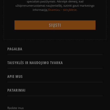
specialiais pasiūlymais. Atkreipk dėmesį, kad
užsiprenumeruodamas naujienlaiškį, sutinki gauti marketingo
Išsamiau – taisyklėse.
informaciją.
PAGALBA
TAISYKLĖS IR NAUDOJIMO TVARKA
APIE MUS
PATARIMAI
Raskite mus