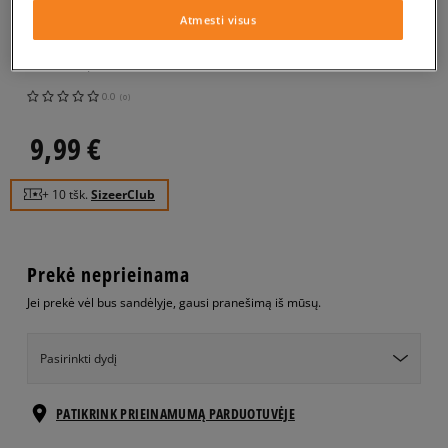
VANS KUPRINĖ REALM
Atmesti visus
BACKPACK
unisex, kuprinės
0.0
(
0
)
9,99
€
+ 10 tšk.
SizeerClub
Prekė neprieinama
Jei prekė vėl bus sandėlyje, gausi pranešimą iš mūsų.
Pasirinkti dydį
PATIKRINK PRIEINAMUMĄ PARDUOTUVĖJE
ONE SIZE
Pranešti man