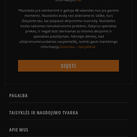
*Nuolaida yra vienkartinė ir galioja 48 valandas nuo jos gavimo
momento. Nuolaidos kodą rasi atskirame el. laiške, kurį
išsiųsime tau, kai paspausi aktyvinimo nuorodą. Nuolaidos
kodas taikomas nenukainotoms prekėms, išskyrus specialias
prekes, ir negali būti derinamas su kitomis akcijomis ir
specialiais pasiūlymais. Atkreipk dėmesį, kad
užsiprenumeruodamas naujienlaiškį, sutinki gauti marketingo
Išsamiau – taisyklėse.
informaciją.
PAGALBA
TAISYKLĖS IR NAUDOJIMO TVARKA
APIE MUS