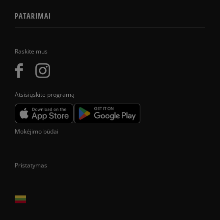
PATARIMAI
Raskite mus
Atsisiųskite programą
Mokėjimo būdai
Pristatymas
Prekes pristatome tik Lietuvos Respublikos teritorijoje