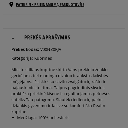
PATIKRINK PRIEINAMUMĄ PARDUOTUVĖJE
ONE SIZE
Pranešti man
PREKĖS APRAŠYMAS
Prekės kodas:
V00NZ0KJV
Kategorija:
Kuprinės
Miesto stiliaus kuprinė skirta Vans prekinio ženklo
gerbėjams bei madingo dizaino ir aukštos kokybės
mėgėjams. Išsiskirk su savitu žvaigždučių raštu ir
pajausk miesto ritmą. Talpus pagrindinis skyrius,
praktiška priekinė kišenė ir reguliuojamos petnešos
suteiks Tau patogumo. Siautėk riedlenčių parke,
džiaukis gyvenimu ir laisve su komfortiška Realm
kuprine.
Medžiaga: 100% poliesteris