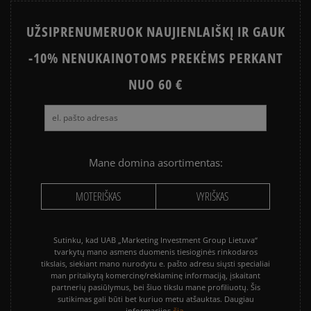
būdais.
Apmokėjimas atsiimant prekes - tai galimybė
UŽSIPRENUMERUOK NAUJIENLAIŠKĮ IR GAUK
sumokėti už prekes kurjeriui kortele arba grynais.
Paslauga yra papildomai apmokestinama 3 €.
-10% NENUKAINOTOMS PREKĖMS PERKANT
NUO 60 €
Mane domina asortimentas:
MOTERIŠKAS
VYRIŠKAS
Sutinku, kad UAB „Marketing Investment Group Lietuva“
tvarkytų mano asmens duomenis tiesioginės rinkodaros
tikslais, siekiant mano nurodytu e. pašto adresu siųsti specialiai
man pritaikytą komercinę/reklaminę informaciją, įskaitant
partnerių pasiūlymus, bei šiuo tikslu mane profiliuotų. Šis
sutikimas gali būti bet kuriuo metu atšauktas. Daugiau
čia.
informacijos