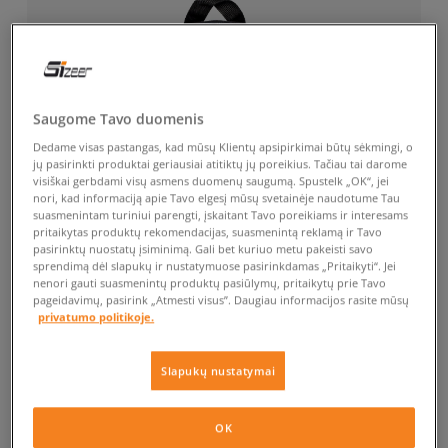
Saugome Tavo duomenis
Dedame visas pastangas, kad mūsų Klientų apsipirkimai būtų sėkmingi, o
jų pasirinkti produktai geriausiai atitiktų jų poreikius. Tačiau tai darome
visiškai gerbdami visų asmens duomenų saugumą. Spustelk „OK“, jei
nori, kad informaciją apie Tavo elgesį mūsų svetainėje naudotume Tau
suasmenintam turiniui parengti, įskaitant Tavo poreikiams ir interesams
pritaikytas produktų rekomendacijas, suasmenintą reklamą ir Tavo
pasirinktų nuostatų įsiminimą. Gali bet kuriuo metu pakeisti savo
sprendimą dėl slapukų ir nustatymuose pasirinkdamas „Pritaikyti“. Jei
nenori gauti suasmenintų produktų pasiūlymų, pritaikytų prie Tavo
pageidavimų, pasirink „Atmesti visus”. Daugiau informacijos rasite mūsų
privatumo politikoje.
Slapukų nustatymai
OK