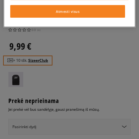
VANS KUPRINĖ REALM
BACKPACK
Atmesti visus
unisex, kuprinės
0.0
(
0
)
9,99
€
+ 10 tšk.
SizeerClub
Prekė neprieinama
Jei prekė vėl bus sandėlyje, gausi pranešimą iš mūsų.
Pasirinkti dydį