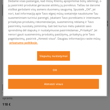
Dedame visas pastangas, kad mūsų Klientų apsipirkimai būtų sėkmingi, o
jų pasirinkti produktai geriausiai atitiktų jų poreikius. Tačiau tai darome
NUO
IKI
Rušiuoti
visiškai gerbdami visų asmens duomenų saugumą. Spustelk „OK“, jei
RODYTI FILTRUS
REKOMENDUOJAMOS
nori, kad informaciją apie Tavo elgesį mūsų svetainėje naudotume Tau
suasmenintam turiniui parengti, įskaitant Tavo poreikiams ir interesams
pritaikytas produktų rekomendacijas, suasmenintą reklamą ir Tavo
pasirinktų nuostatų įsiminimą. Gali bet kuriuo metu pakeisti savo
VYRAMS
sprendimą dėl slapukų ir nustatymuose pasirinkdamas „Pritaikyti“. Jei
nenori gauti suasmenintų produktų pasiūlymų, pritaikytų prie Tavo
pageidavimų, pasirink „Atmesti visus”. Daugiau informacijos rasite mūsų
privatumo politikoje.
Slapukų nustatymai
41
OK
Atmesti visus
VANS SK8-HI MTE-1
JUODA
vyrams
118 €