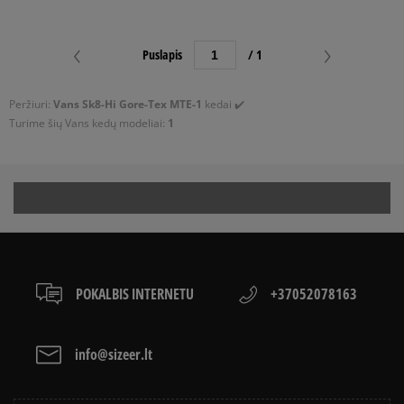
FILTRUOTI
Puslapis
/ 1
ATŽYMĖTI VISUS
Peržiuri:
Vans Sk8-Hi Gore-Tex MTE-1
kedai ✔️
Turime šių Vans kedų modeliai:
1
POKALBIS INTERNETU
+37052078163
info@sizeer.lt