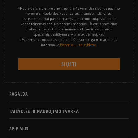
*Nuolaida yra vienkartinė ir galioja 48 valandas nuo jos gavimo
momento. Nuolaidos kodą rasi atskirame el. laiške, kurį
išsiųsime tau, kai paspausi aktyvinimo nuorodą. Nuolaidos
kodas taikomas nenukainotoms prekėms, išskyrus specialias
prekes, ir negali būti derinamas su kitomis akcijomis ir
specialiais pasiūlymais. Atkreipk dėmesį, kad
užsiprenumeruodamas naujienlaiškį, sutinki gauti marketingo
Išsamiau – taisyklėse.
informaciją.
PAGALBA
TAISYKLĖS IR NAUDOJIMO TVARKA
APIE MUS