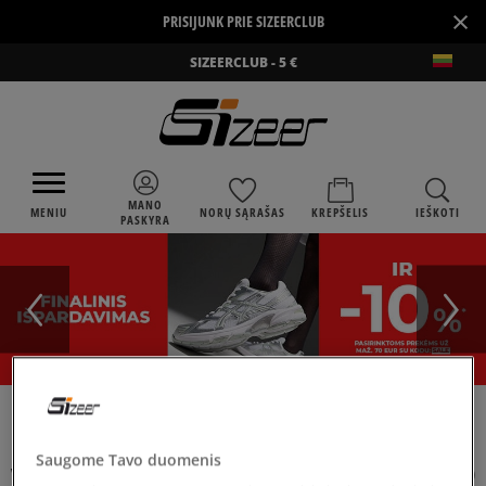
×
PRISIJUNK PRIE SIZEERCLUB
SIZEERCLUB - 5 €
MANO
MENIU
NORŲ SĄRAŠAS
KREPŠELIS
IEŠKOTI
PASKYRA
›
SIZEER
VANS SK8-HI GORE-TEX MTE-1
Saugome Tavo duomenis
VANS SK8-HI GORE-TEX MTE-1
(
1
)