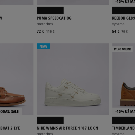
-10% UŽ MA
 W
PUMA SPEEDCAT OG
REEBOK GL8
moterims
vyrams
72 €
54 €
110 €
70 €
NEW
KODAS: SALE
-10% UŽ MA
BOAT 2 EYE
NIKE WMNS AIR FORCE 1 '07 LX CN
TIMBERLAND
moterims
vyrams