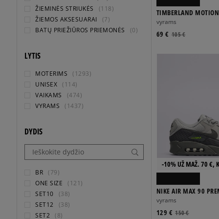
ŽIEMINĖS STRIUKĖS
(118)
TIMBERLAND MOTION
ŽIEMOS AKSESUARAI
(7)
LACE SNEAKER
vyrams
BATŲ PRIEŽIŪROS PRIEMONĖS
(0)
69 €
105 €
LYTIS
MOTERIMS
(1293)
UNISEX
(114)
VAIKAMS
(474)
VYRAMS
(1437)
DYDIS
-10% UŽ MAŽ. 70 €, 
BR
(79)
ONE SIZE
(121)
NIKE AIR MAX 90 PR
SET10
(38)
vyrams
SET12
(38)
129 €
150 €
SET2
(8)