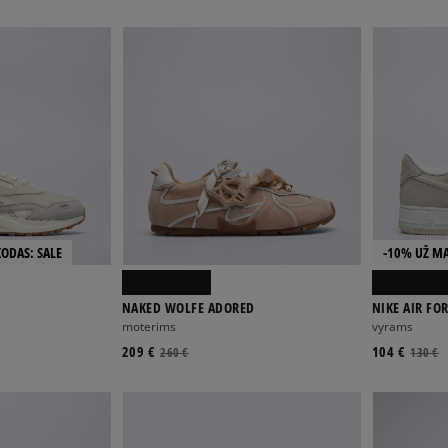
KODAS: SALE
-10% UŽ MA
NAKED WOLFE ADORED
NIKE AIR FOR
moterims
vyrams
209 €
104 €
260 €
130 €