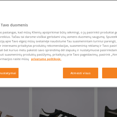
Nike Air Max TL 2.5
Liemens rankinė
Vans
Confront
Champion
EMU Australia
Converse Chuck Taylor
Batų priežiūra
Liemens rankinė
All Star
Havaianas
Skrybėlės
Converse
Confront
Ellesse
Skrybėlės
Converse Chuck 70
Saucony
Crocs
Converse
Jansport
Jordan 4
Clarks
Dr. Martens
DC
Jordan
 Tavo duomenis
Nike Air Max DN8
Dickies
Eastpak
Dickies
Lacoste
 pastangas, kad mūsų Klientų apsipirkimai būtų sėkmingi, o jų pasirinkti produktai ge
New Balance 530
EMU Australia
Dr. Martens
New Era
-10% UŽ MAŽ. 70 €, KODAS: SALE
-10% UŽ MA
poreikius. Tačiau tai darome visiškai gerbdami visų asmens duomenų saugumą. Spustelk 
New Balance 9060
ciją apie Tavo elgesį mūsų svetainėje naudotume Tau suasmenintam turiniui parengti, 
ir interesams pritaikytas produktų rekomendacijas, suasmenintą reklamą ir Tavo pasir
Nike Dunk
KNIT 2.0
REEBOK CLUB C 85 VINTAGE
PUMA SUEDE
ali bet kuriuo metu pakeisti savo sprendimą dėl slapukų ir nustatymuose pasirinkdamas
Puma Speedcat
auti suasmenintų produktų pasiūlymų, pritaikytų prie Tavo pageidavimų, pasirink „Atme
vyrams
vyrams
ormacijos rasite mūsų
privatumo politikoje.
Puma Suede XL
90 €
69 €
Puma Palermo
nustatymai
Atmesti visus
Asics Gel-NYC Rugged