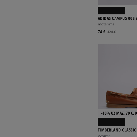
ADIDAS CAMPUS 00S
moterims
74 €
120 €
-10% UŽ MAŽ. 70 €, 
TIMBERLAND CLASSIC 
vyrams