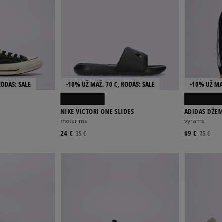
KODAS: SALE
-10% UŽ MAŽ. 70 €, KODAS: SALE
-10% UŽ MA
NIKE VICTORI ONE SLIDES
ADIDAS DŽEM
moterims
vyrams
24 €
69 €
35 €
75 €