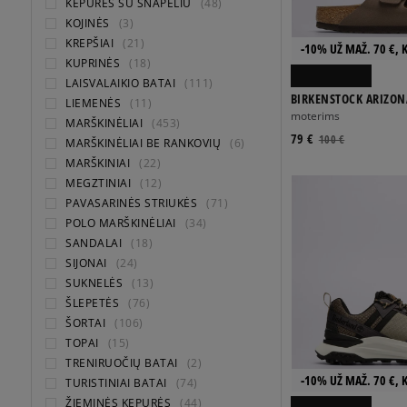
KEPURĖS SU SNAPELIU
(48)
KOJINĖS
(3)
KREPŠIAI
(21)
-10% UŽ MAŽ. 70 €, 
KUPRINĖS
(18)
LAISVALAIKIO BATAI
(111)
BIRKENSTOCK ARIZON
LIEMENĖS
(11)
moterims
MARŠKINĖLIAI
(453)
79 €
100 €
MARŠKINĖLIAI BE RANKOVIŲ
(6)
MARŠKINIAI
(22)
MEGZTINIAI
(12)
PAVASARINĖS STRIUKĖS
(71)
POLO MARŠKINĖLIAI
(34)
SANDALAI
(18)
SIJONAI
(24)
SUKNELĖS
(13)
ŠLEPETĖS
(76)
ŠORTAI
(106)
TOPAI
(15)
TRENIRUOČIŲ BATAI
(2)
-10% UŽ MAŽ. 70 €, 
TURISTINIAI BATAI
(74)
ŽIEMINĖS KEPURĖS
(44)