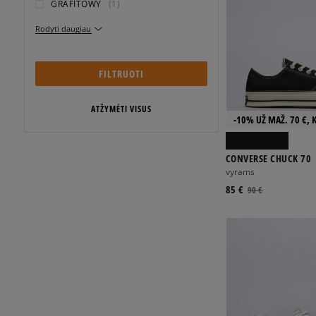
GRAFITOWY
(1)
Rodyti daugiau
FILTRUOTI
ATŽYMĖTI VISUS
-10% UŽ MAŽ. 70 €, 
CONVERSE CHUCK 70
vyrams
85 €
90 €