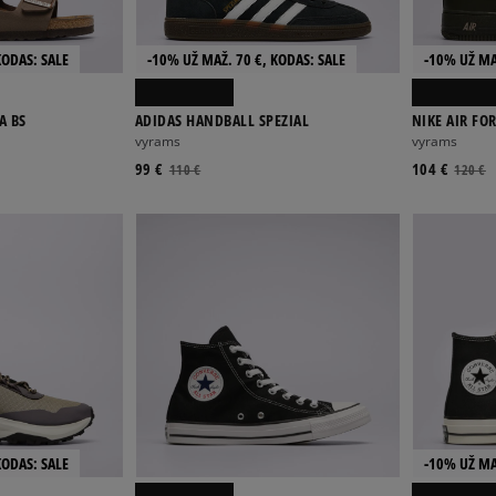
KODAS: SALE
-10% UŽ MAŽ. 70 €, KODAS: SALE
-10% UŽ MA
A BS
ADIDAS HANDBALL SPEZIAL
NIKE AIR FOR
vyrams
vyrams
99 €
104 €
110 €
120 €
KODAS: SALE
-10% UŽ MA