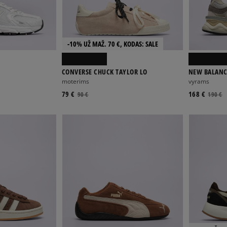
-10% UŽ MAŽ. 70 €, KODAS: SALE
CONVERSE CHUCK TAYLOR LO
NEW BALANC
moterims
vyrams
79 €
168 €
90 €
190 €