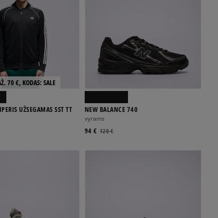
Ž. 70 €, KODAS: SALE
PERIS UŽSEGAMAS SST TT
NEW BALANCE 740
vyrams
94 €
120 €