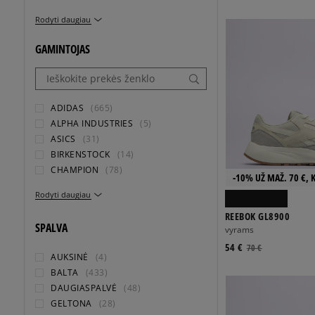
Rodyti daugiau
GAMINTOJAS
ADIDAS
(665)
ALPHA INDUSTRIES
(5)
ASICS
(31)
BIRKENSTOCK
(14)
CHAMPION
(78)
-10% UŽ MAŽ. 70 €, 
Rodyti daugiau
REEBOK GL8900
SPALVA
vyrams
54 €
70 €
AUKSINĖ
(4)
BALTA
(433)
DAUGIASPALVĖ
(48)
GELTONA
(28)