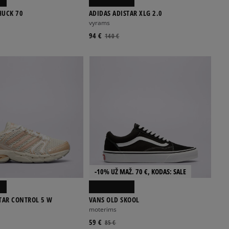
HUCK 70
ADIDAS ADISTAR XLG 2.0
vyrams
94 €
140 €
-10% UŽ MAŽ. 70 €, KODAS: SALE
TAR CONTROL 5 W
VANS OLD SKOOL
moterims
59 €
85 €