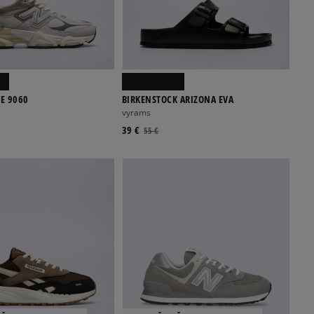
E 9060
BIRKENSTOCK ARIZONA EVA
vyrams
39 €
55 €