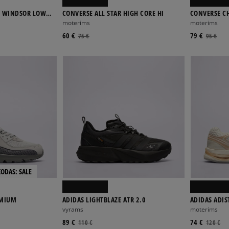
 WINDSOR LOW
CONVERSE ALL STAR HIGH CORE HI
CONVERSE C
moterims
moterims
60 €
79 €
75 €
95 €
KODAS: SALE
EMIUM
ADIDAS LIGHTBLAZE ATR 2.0
ADIDAS ADIS
vyrams
moterims
89 €
74 €
110 €
120 €