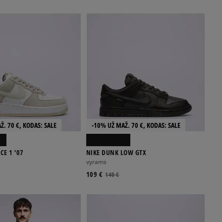
Ž. 70 €, KODAS: SALE
-10% UŽ MAŽ. 70 €, KODAS: SALE
CE 1 '07
NIKE DUNK LOW GTX
vyrams
109 €
140 €