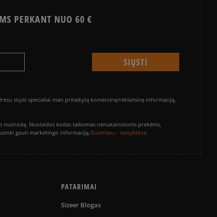
MS PERKANT NUO 60 €
su siųsti specialiai man pritaikytą komercinę/reklaminę informaciją,
vinimo nuorodą. Nuolaidos kodas taikomas nenukainotoms prekėms,
Išsamiau – taisyklėse.
sutinki gauti marketingo informaciją.
PATARIMAI
Sizeer Blogas