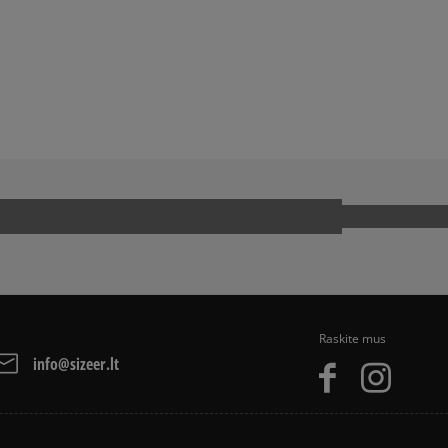
NS AR DC
KOKIAS KUPRINES RINKTIS Į MOKY
arba grynais. Paslauga 
JA
SNEAKER‘IŲ ISTORIJA
Raskite mus
info@sizeer.lt