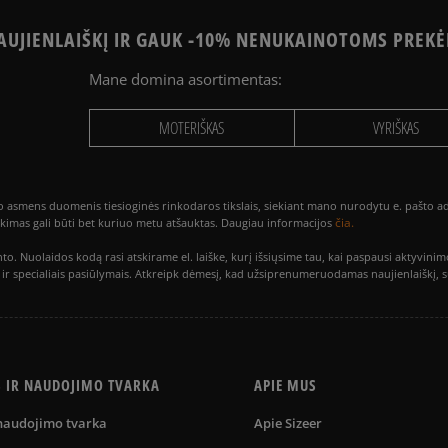
UJIENLAIŠKĮ IR GAUK -10% NENUKAINOTOMS PREKĖ
Mane domina asortimentas:
MOTERIŠKAS
VYRIŠKAS
smens duomenis tiesioginės rinkodaros tikslais, siekiant mano nurodytu e. pašto adre
čia.
utikimas gali būti bet kuriuo metu atšauktas. Daugiau informacijos
to. Nuolaidos kodą rasi atskirame el. laiške, kurį išsiųsime tau, kai paspausi akty
is ir specialiais pasiūlymais. Atkreipk dėmesį, kad užsiprenumeruodamas naujienlaiškį, 
S IR NAUDOJIMO TVARKA
APIE MUS
 naudojimo tvarka
Apie Sizeer