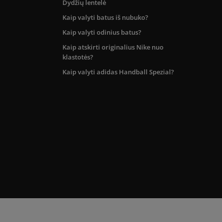
Dydžių lentelė
Kaip valyti batus iš nubuko?
Kaip valyti odinius batus?
Kaip atskirti originalius Nike nuo
klastotės?
Kaip valyti adidas Handball Spezial?
kos teritorijoje