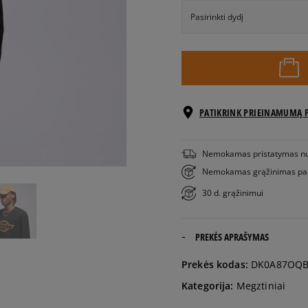
Pasirinkti dydį
S
M
PATIKRINK PRIEINAMUMĄ 
L
Nemokamas pristatymas n
XL
Nemokamas grąžinimas pa
30 d. grąžinimui
PREKĖS APRAŠYMAS
Prekės kodas:
DK0A87OQB
Kategorija:
Megztiniai