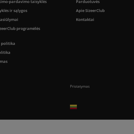
kimo-pardavimo taisyklės
Parduotuvės
yklės ir sąlygos
Apie SizeerClub
pasiūlymai
Kontaktai
SizeerClub programėlės
politika
litika
umas
Pristatymas
Prekes pristatome tik Lietuvos Respubli