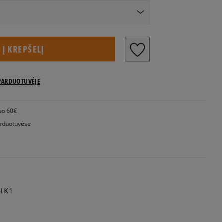
Į KREPŠELĮ
PARDUOTUVĖJE
uo 60€
rduotuvėse
LK1