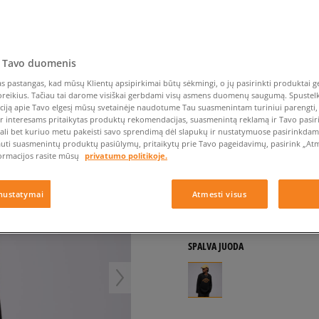
Nike Air Max TL 2.5
Liemens rankinė
Vans
Confront
Champion
EMU Australia
Converse Chuck Taylor
Kepurės
Kepurės
All Star
Havaianas
Skrybėlės
Converse
Confront
Ellesse
WEATER
Pirštinės
Converse Chuck 70
Saucony
Crocs
Converse
Jansport
Jordan 4
Clarks
Dr. Martens
DC
Jordan
 Tavo duomenis
DICKIES MEGZTINIS 
Nike Air Max DN8
Dickies
Eastpak
Dickies
Lacoste
 pastangas, kad mūsų Klientų apsipirkimai būtų sėkmingi, o jų pasirinkti produktai ge
vyrams, megztiniai
New Balance 530
EMU Australia
Dr. Martens
New Era
poreikius. Tačiau tai darome visiškai gerbdami visų asmens duomenų saugumą. Spustelk 
ciją apie Tavo elgesį mūsų svetainėje naudotume Tau suasmenintam turiniui parengti, 
New Balance 9060
0.0
(
0
)
ir interesams pritaikytas produktų rekomendacijas, suasmenintą reklamą ir Tavo pasir
Nike Dunk
ali bet kuriuo metu pakeisti savo sprendimą dėl slapukų ir nustatymuose pasirinkdamas
79
€
auti suasmenintų produktų pasiūlymų, pritaikytų prie Tavo pageidavimų, pasirink „Atme
Puma Speedcat
ormacijos rasite mūsų
privatumo politikoje.
Puma Suede XL
119
€
-34%
(žemiausia kaina per 
Puma Palermo
130
€
-39%
(pradinė kaina)
nustatymai
Atmesti visus
Asics Gel-NYC Rugged
+ 79 tšk.
SizeerClub
SPALVA
JUODA