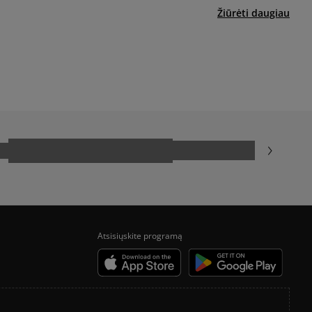
KLĄ
VANS OLD SKOOL VS SUPERSTAR
yra papildomai apmokestinama 3 €.
Žiūrėti daugiau
HISTORIA CONVERSE
Atsisiųskite programą