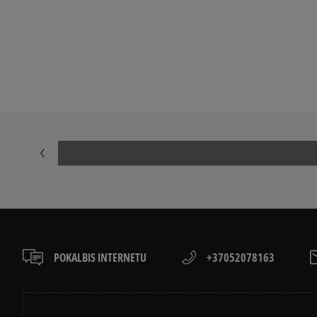
KAIP IŠSIRINKTI MARŠKINĖLIUS
CONVERSE, VA
APŽIŪRĖK
LACOSTE ISTORIJA
ADIDAS ISTORI
POKALBIS INTERNETU
+37052078163