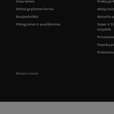
Visos temos
Prekių pir
Online grąžinimo forma
Akcijų tais
Naujienlaiškis
Aktualūs 
Piktogramos ir paaiškinimai
Sizeer ir 
taisyklės
Privatumo 
Slapukų po
Prieinam
Mokėjimo būdai