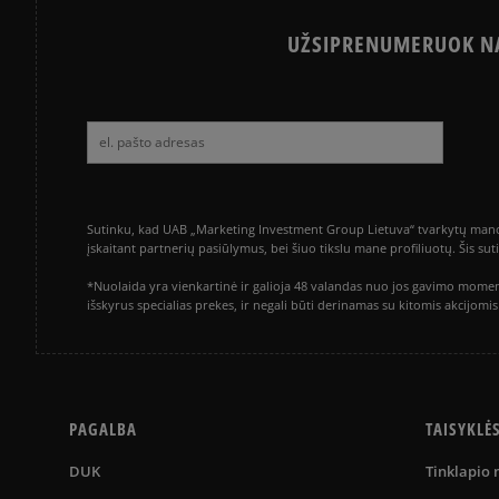
UŽSIPRENUMERUOK NA
Sutinku, kad UAB „Marketing Investment Group Lietuva“ tvarkytų mano a
įskaitant partnerių pasiūlymus, bei šiuo tikslu mane profiliuotų. Šis s
*Nuolaida yra vienkartinė ir galioja 48 valandas nuo jos gavimo momen
išskyrus specialias prekes, ir negali būti derinamas su kitomis akcijom
PAGALBA
TAISYKLĖ
DUK
Tinklapio