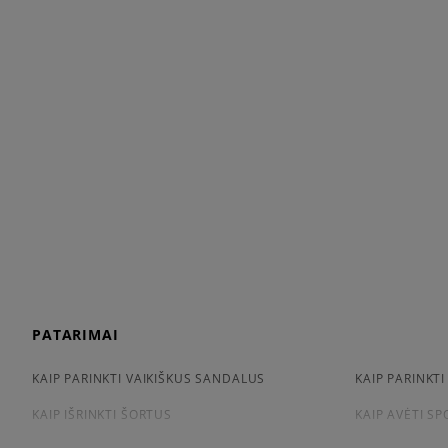
PATARIMAI
KAIP PARINKTI VAIKIŠKUS SANDALUS
KAIP PARINKTI
KAIP IŠRINKTI ŠORTUS
KAIP AVĖTI S