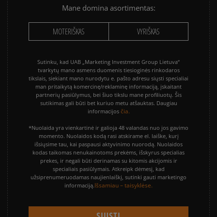
Mane domina asortimentas:
MOTERIŠKAS
VYRIŠKAS
Sutinku, kad UAB „Marketing Investment Group Lietuva“
tvarkytų mano asmens duomenis tiesioginės rinkodaros
tikslais, siekiant mano nurodytu e. pašto adresu siųsti specialiai
man pritaikytą komercinę/reklaminę informaciją, įskaitant
partnerių pasiūlymus, bei šiuo tikslu mane profiliuotų. Šis
sutikimas gali būti bet kuriuo metu atšauktas. Daugiau
čia.
informacijos
*Nuolaida yra vienkartinė ir galioja 48 valandas nuo jos gavimo
momento. Nuolaidos kodą rasi atskirame el. laiške, kurį
išsiųsime tau, kai paspausi aktyvinimo nuorodą. Nuolaidos
kodas taikomas nenukainotoms prekėms, išskyrus specialias
prekes, ir negali būti derinamas su kitomis akcijomis ir
specialiais pasiūlymais. Atkreipk dėmesį, kad
užsiprenumeruodamas naujienlaiškį, sutinki gauti marketingo
Išsamiau – taisyklėse.
informaciją.