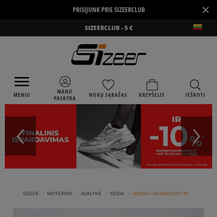
×
PRISIJUNK PRIE SIZEERCLUB
SIZEERCLUB - 5 €
MANO
MENIU
NORŲ SĄRAŠAS
KREPŠELIS
IEŠKOTI
PASKYRA
›
›
›
›
SIZEER
MOTERIMS
AVALYNĖ
KEDAI
ADIDAS TAEKWONDO W