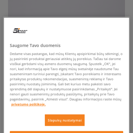
Saugome Tavo duomenis
Dedame visas pastangas, kad mūsų Klientų apsipirkimai būtų sėkmingi, o
jų pasirinkti produktai geriausiai atitiktų jų poreikius. Tačiau tai darome
visiškai gerbdami visų asmens duomenų saugumą. Spustelk „OK“, jei
nori, kad informaciją apie Tavo elgesį mūsų svetainėje naudotume Tau
suasmenintam turiniui parengti, įskaitant Tavo poreikiams ir interesams
pritaikytas produktų rekomendacijas, suasmenintą reklamą ir Tavo
pasirinktų nuostatų įsiminimą. Gali bet kuriuo metu pakeisti savo
sprendimą dėl slapukų ir nustatymuose pasirinkdamas „Pritaikyti“. Jei
nenori gauti suasmenintų produktų pasiūlymų, pritaikytų prie Tavo
pageidavimų, pasirink „Atmesti visus”. Daugiau informacijos rasite mūsų
privatumo politikoje.
Slapukų nustatymai