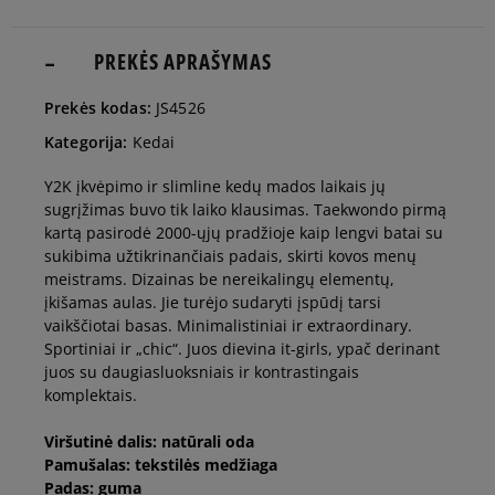
36 2/3
22,5 cm
PREKĖS APRAŠYMAS
Pranešti man
Prekės kodas:
JS4526
37 1/3
23 cm
Pranešti man
Kategorija:
Kedai
Y2K įkvėpimo ir slimline kedų mados laikais jų
38
23,5 cm
Pranešti man
sugrįžimas buvo tik laiko klausimas. Taekwondo pirmą
kartą pasirodė 2000-ųjų pradžioje kaip lengvi batai su
sukibima užtikrinančiais padais, skirti kovos menų
38 2/3
24 cm
Pranešti man
meistrams. Dizainas be nereikalingų elementų,
įkišamas aulas. Jie turėjo sudaryti įspūdį tarsi
vaikščiotai basas. Minimalistiniai ir extraordinary.
39 1/3
24,5 cm
Pranešti man
Sportiniai ir „chic“. Juos dievina it-girls, ypač derinant
juos su daugiasluoksniais ir kontrastingais
komplektais.
40
25 cm
Pranešti man
Viršutinė dalis: natūrali oda
Pamušalas: tekstilės medžiaga
40 2/3
25,5 cm
Pranešti man
Padas: guma