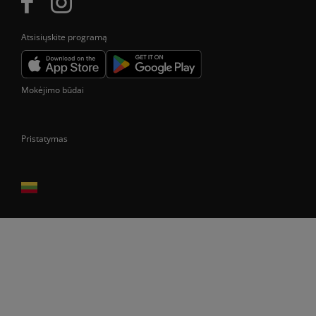
Atsisiųskite programą
Mokėjimo būdai
Pristatymas
Prekes pristatome tik Lietuvos Respublikos teritorijoje