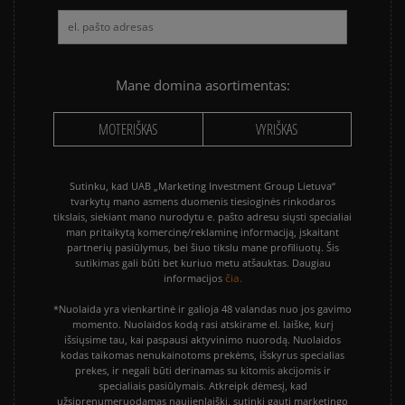
Mane domina asortimentas:
MOTERIŠKAS
VYRIŠKAS
Sutinku, kad UAB „Marketing Investment Group Lietuva“
tvarkytų mano asmens duomenis tiesioginės rinkodaros
tikslais, siekiant mano nurodytu e. pašto adresu siųsti specialiai
man pritaikytą komercinę/reklaminę informaciją, įskaitant
partnerių pasiūlymus, bei šiuo tikslu mane profiliuotų. Šis
sutikimas gali būti bet kuriuo metu atšauktas. Daugiau
čia.
informacijos
*Nuolaida yra vienkartinė ir galioja 48 valandas nuo jos gavimo
momento. Nuolaidos kodą rasi atskirame el. laiške, kurį
išsiųsime tau, kai paspausi aktyvinimo nuorodą. Nuolaidos
kodas taikomas nenukainotoms prekėms, išskyrus specialias
prekes, ir negali būti derinamas su kitomis akcijomis ir
specialiais pasiūlymais. Atkreipk dėmesį, kad
užsiprenumeruodamas naujienlaiškį, sutinki gauti marketingo