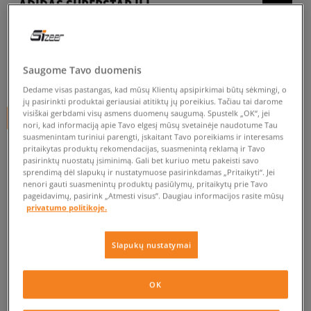
ADIDAS SUPERSTAR II J
vaikams, kedai
5.0
(
721
)
Saugome Tavo duomenis
74
€
Dedame visas pastangas, kad mūsų Klientų apsipirkimai būtų sėkmingi, o
jų pasirinkti produktai geriausiai atitiktų jų poreikius. Tačiau tai darome
visiškai gerbdami visų asmens duomenų saugumą. Spustelk „OK“, jei
+ 74 tšk.
SizeerClub
nori, kad informaciją apie Tavo elgesį mūsų svetainėje naudotume Tau
suasmenintam turiniui parengti, įskaitant Tavo poreikiams ir interesams
SPALVA
BALTA
pritaikytas produktų rekomendacijas, suasmenintą reklamą ir Tavo
pasirinktų nuostatų įsiminimą. Gali bet kuriuo metu pakeisti savo
sprendimą dėl slapukų ir nustatymuose pasirinkdamas „Pritaikyti“. Jei
nenori gauti suasmenintų produktų pasiūlymų, pritaikytų prie Tavo
pageidavimų, pasirink „Atmesti visus”. Daugiau informacijos rasite mūsų
privatumo politikoje.
Prekė neprieinama
Slapukų nustatymai
Jei prekė vėl bus sandėlyje, gausi pranešimą iš mūsų.
OK
Pasirinkti dydį