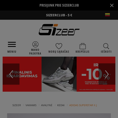
×
PRISIJUNK PRIE SIZEERCLUB
SIZEERCLUB - 5 €
MANO
MENIU
NORŲ SĄRAŠAS
KREPŠELIS
IEŠKOTI
PASKYRA
›
›
›
›
SIZEER
VAIKAMS
AVALYNĖ
KEDAI
ADIDAS SUPERSTAR II J