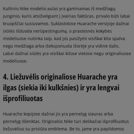
Kultinio Nike modelio aulas yra gaminamas iš medžiagų
junginio, kuris atsižvelgiant į įvairias faktūras, privalo būti labai
kruopščiai susiuvamos. Suklastotose Huarache versijoje dažnai
siūlės išduoda nerūpestingumą, o prastesnės kokybės
modeliuose nutinka taip, kad jos pasižymi visiškai kita spalva
negu medžiaga arba išeksponuota išorėje yra vidinė dalis.
Labai dažnai siūlės yra visiškai kitose vietose negu originaliuose
modeliuose.
4. Liežuvėlis originaliose Huarache yra
ilgas (siekia iki kulkšnies) ir yra lengvai
išprofiliuotas
Huarache kopijose dažnai jis yra pernelyg siauras arba
pernelyg išlenktas. Originalūs Nike turi delikačiai išprofiliuotus
liežuvėlius su prisiūta emblema. Be to, jame yra papildomos