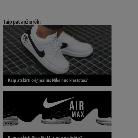
Taip pat apžiūrėk:
Kaip atskirti originalius Nike nuo klastotės?
Kaip atskirti Nike Air Max nuo padirbtų?