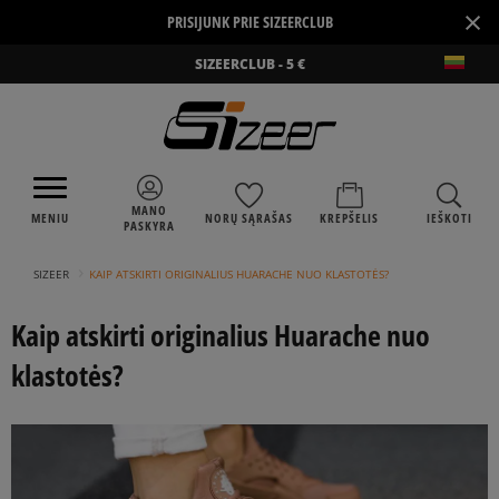
×
PRISIJUNK PRIE SIZEERCLUB
SIZEERCLUB - 5 €
MANO
MENIU
NORŲ SĄRAŠAS
KREPŠELIS
IEŠKOTI
PASKYRA
›
SIZEER
KAIP ATSKIRTI ORIGINALIUS HUARACHE NUO KLASTOTĖS?
Kaip atskirti originalius Huarache nuo
klastotės?