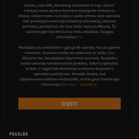
Sutinku, kad UAB „Marketing Investment Group Lietuva“
tvarkytų mano asmens duomenis tiesioginės rinkodaros
tikslais, siekiant mano nurodytu e. pašto adresu siųsti specialiai
man pritaikytą komercinę/reklaminę informaciją, įskaitant
partnerių pasiūlymus, bei šiuo tikslu mane profiliuotų. Šis
sutikimas gali būti bet kuriuo metu atšauktas. Daugiau
čia.
informacijos
*Nuolaida yra vienkartinė ir galioja 48 valandas nuo jos gavimo
momento. Nuolaidos kodą rasi atskirame el. laiške, kurį
išsiųsime tau, kai paspausi aktyvinimo nuorodą. Nuolaidos
kodas taikomas nenukainotoms prekėms, išskyrus specialias
prekes, ir negali būti derinamas su kitomis akcijomis ir
specialiais pasiūlymais. Atkreipk dėmesį, kad
užsiprenumeruodamas naujienlaiškį, sutinki gauti marketingo
Išsamiau – taisyklėse.
informaciją.
PAGALBA