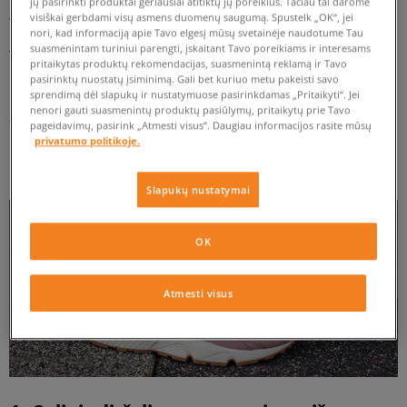
jų pasirinkti produktai geriausiai atitiktų jų poreikius. Tačiau tai darome
įdėklai.
visiškai gerbdami visų asmens duomenų saugumą. Spustelk „OK“, jei
nori, kad informaciją apie Tavo elgesį mūsų svetainėje naudotume Tau
suasmenintam turiniui parengti, įskaitant Tavo poreikiams ir interesams
Tačiau net jeigu sąmoningai neieškome pigesnių kopijų, o
pritaikytas produktų rekomendacijas, suasmenintą reklamą ir Tavo
perkame batus, pavyzdžiui, iš aukcionų ar iš pažįstamų,
pasirinktų nuostatų įsiminimą. Gali bet kuriuo metu pakeisti savo
sprendimą dėl slapukų ir nustatymuose pasirinkdamas „Pritaikyti“. Jei
negalime būti tikri, kad gausime originalą. Didžiausiame rizikos
nenori gauti suasmenintų produktų pasiūlymų, pritaikytų prie Tavo
faktoriuje yra populiariausių kedų modeliai. Vienas iš tokių
pageidavimų, pasirink „Atmesti visus”. Daugiau informacijos rasite mūsų
privatumo politikoje.
kedų tipo yra Nike Huarache. Kaip atskirti originalą nuo
klastotės? Turime keltą patarimų.
Slapukų nustatymai
OK
Atmesti visus