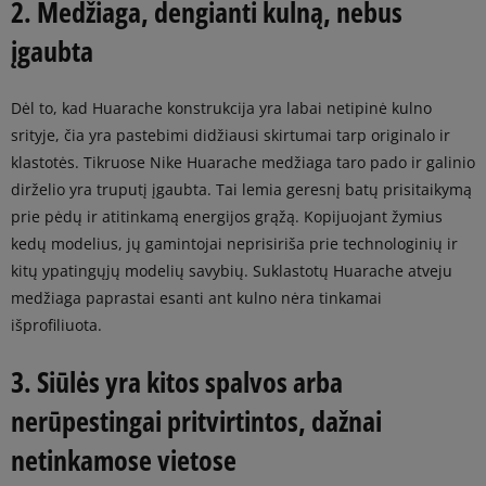
2. Medžiaga, dengianti kulną, nebus
įgaubta
Dėl to, kad Huarache konstrukcija yra labai netipinė kulno
srityje, čia yra pastebimi didžiausi skirtumai tarp originalo ir
klastotės. Tikruose Nike Huarache medžiaga taro pado ir galinio
dirželio yra truputį įgaubta. Tai lemia geresnį batų prisitaikymą
prie pėdų ir atitinkamą energijos grąžą. Kopijuojant žymius
kedų modelius, jų gamintojai neprisiriša prie technologinių ir
kitų ypatingųjų modelių savybių. Suklastotų Huarache atveju
medžiaga paprastai esanti ant kulno nėra tinkamai
išprofiliuota.
3. Siūlės yra kitos spalvos arba
nerūpestingai pritvirtintos, dažnai
netinkamose vietose