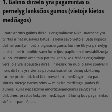
1. Galinis dirželis yra pagamintas iš
pernelyg lanksčios gumos (vietoje kietos
medžiagos)
Charakterinis galinis dirželis originaliuose Nike Huarache yra
tvirtas ir net nusiavus batus jis lieka savo vietoje. Batų kopijos
dažnai pasižymi pačia pigiausia guma, kuri ne tik yra pernelyg
lanksti, bet ir nepildo savo funkcijos: papildomai nestabilizuoja
kulno. Prisiminkime taip pat tai, kad Nike užrašas originalioje
versijoje yra įspausta į dirželį ir nesiskiria nuo jo savo spalva! Ir
nors dirželis yra vienas paprasčiausiai randamų skirtumų,
turime prisiminti, kad klastotėse kitos medžiagos taip pat
skirsis. Vietoje tvirtos odos — minkšta medžiaga, padas iš
gumos, kuris nepasižymi amortizuojančiomis savybėmis ir
dirbtinės, prastos kokybės medžiagos, iš kurių bus pagamintas
viršus ir pamušalas.