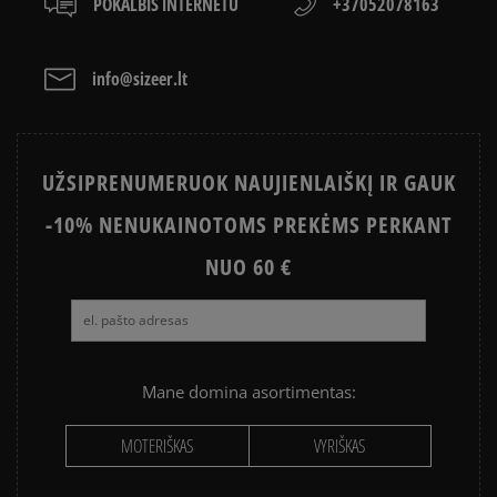
POKALBIS INTERNETU
+37052078163
info@sizeer.lt
UŽSIPRENUMERUOK NAUJIENLAIŠKĮ IR GAUK
-10% NENUKAINOTOMS PREKĖMS PERKANT
NUO 60 €
Mane domina asortimentas:
MOTERIŠKAS
VYRIŠKAS