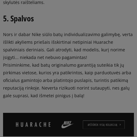
skylutės raišteliams.
5. Spalvos
Nors ir dabar Nike siūlo batų individualizavimo galimybę, verta
išlikti akyliems priešais išskirtinai netipiniai Huarache
spalviniais deriniais. Gali atrodyti, kad modelis, kurį norime
įsigyti... niekada net nebuvo pagamintas!
Prisiminkime, kad batų originalumo garantiją suteikia tik jų
pirkimas vietose, kurios yra patikrintos, kaip parduotuvės arba
oficialus gamintojo arba platintojo puslapis, turintis patikimą
reputaciją rinkoje. Neverta rizikuoti norint sutaupyti, nes galų
gale suprasi, kad išmetei pinigus į balą!