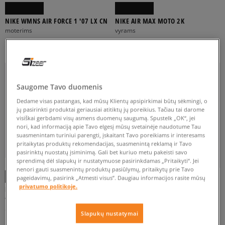
NIKE WMNS AIR FORCE 1 '07 LX CN
NIKE AIR MAX MOTO 2K
moterims
vyrams
114 €
99 €
130 €
130 €
Saugome Tavo duomenis
Dedame visas pastangas, kad mūsų Klientų apsipirkimai būtų sėkmingi, o
jų pasirinkti produktai geriausiai atitiktų jų poreikius. Tačiau tai darome
visiškai gerbdami visų asmens duomenų saugumą. Spustelk „OK“, jei
nori, kad informaciją apie Tavo elgesį mūsų svetainėje naudotume Tau
suasmenintam turiniui parengti, įskaitant Tavo poreikiams ir interesams
pritaikytas produktų rekomendacijas, suasmenintą reklamą ir Tavo
pasirinktų nuostatų įsiminimą. Gali bet kuriuo metu pakeisti savo
sprendimą dėl slapukų ir nustatymuose pasirinkdamas „Pritaikyti“. Jei
-10% UŽ MAŽ. 70 €, KODAS: SALE
-10% UŽ MAŽ. 70 €, KODAS: SALE
nenori gauti suasmenintų produktų pasiūlymų, pritaikytų prie Tavo
pageidavimų, pasirink „Atmesti visus”. Daugiau informacijos rasite mūsų
privatumo politikoje.
NIKE AIR FORCE 1 '07 LOW ESS 3X
NIKE AIR FORCE 1 '07 LV8
vyrams
vyrams
104 €
94 €
120 €
120 €
Slapukų nustatymai