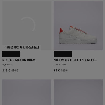
-10% UŽ MAŽ. 70 €, KODAS: SALE
NIKE AIR MAX DN ROAM
NIKE W AIR FORCE 1 '07 NEXT
NATURE
vyrams
moterims
119 €
79 €
180 €
120 €