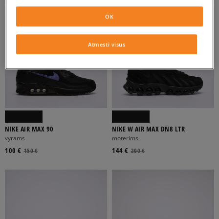
OK
Atmesti visus
NIKE AIR MAX 90
NIKE W AIR MAX DN8 LTR
vyrams
moterims
100 €
144 €
150 €
200 €