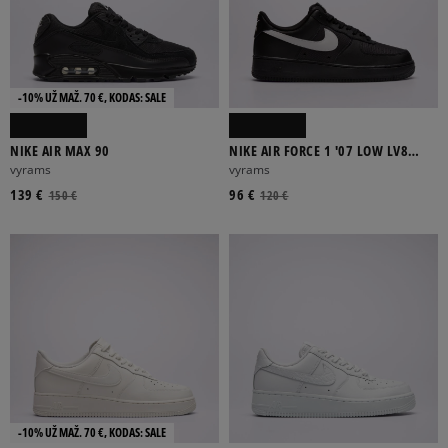
-10% UŽ MAŽ. 70 €, KODAS: SALE
NIKE AIR MAX 90
NIKE AIR FORCE 1 '07 LOW LV8
TECH
vyrams
vyrams
139 €
96 €
150 €
120 €
-10% UŽ MAŽ. 70 €, KODAS: SALE