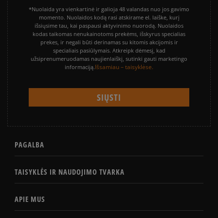
*Nuolaida yra vienkartinė ir galioja 48 valandas nuo jos gavimo
momento. Nuolaidos kodą rasi atskirame el. laiške, kurį
išsiųsime tau, kai paspausi aktyvinimo nuorodą. Nuolaidos
kodas taikomas nenukainotoms prekėms, išskyrus specialias
prekes, ir negali būti derinamas su kitomis akcijomis ir
specialiais pasiūlymais. Atkreipk dėmesį, kad
užsiprenumeruodamas naujienlaiškį, sutinki gauti marketingo
Išsamiau – taisyklėse.
informaciją.
PAGALBA
TAISYKLĖS IR NAUDOJIMO TVARKA
APIE MUS