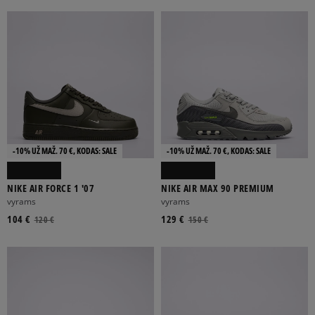
19,5
20
21
21,5
22
Rodyti daugiau
-10% UŽ MAŽ. 70 €, KODAS: SALE
-10% UŽ MAŽ. 70 €, KODAS: SALE
AUKSINĖ
BALTA
DAUGIASPALVĖ
GRAFITOWY
JUODA
NIKE AIR FORCE 1 '07
NIKE AIR MAX 90 PREMIUM
Rodyti daugiau
vyrams
vyrams
104 €
129 €
120 €
150 €
FILTRUOTI
ATŽYMĖTI VISUS