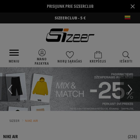
×
PRISIJUNK PRIE SIZEERCLUB
SIZEERCLUB - 5 €
MANO
MENIU
NORŲ SĄRAŠAS
KREPŠELIS
IEŠKOTI
PASKYRA
›
SIZEER
NIKE AIR
NIKE AIR
(
226
)