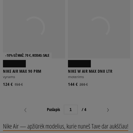
-10% UŽ MAŽ. 70 €, KODAS: SALE
NIKE AIR MAX 90 PRM
NIKE W AIR MAX DN8 LTR
vyrams
moterims
124 €
144 €
150 €
200 €
Puslapis
/ 4
Nike Air — apžiūrėk modelius, kurie nuneš Tave dar aukščiau!