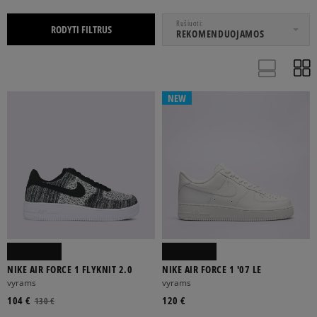
NUO
IKI
Rušiuoti
RODYTI FILTRUS
REKOMENDUOJAMOS
APRANGA
BATAI
NEW
DŽEMPERIAI
KEDAI
KELNĖS
MARŠKINĖLIAI
TRENIRUOČIŲ BATAI
MOTERIMS
VAIKAMS
VYRAMS
NIKE AIR FORCE 1 FLYKNIT 2.0
NIKE AIR FORCE 1 '07 LE
vyrams
vyrams
104 €
120 €
130 €