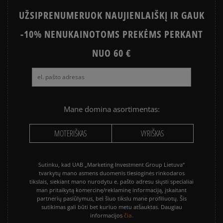
UŽSIPRENUMERUOK NAUJIENLAIŠKĮ IR GAUK
-10% NENUKAINOTOMS PREKĖMS PERKANT
NUO 60 €
Mane domina asortimentas:
MOTERIŠKAS
VYRIŠKAS
Sutinku, kad UAB „Marketing Investment Group Lietuva“
tvarkytų mano asmens duomenis tiesioginės rinkodaros
tikslais, siekiant mano nurodytu e. pašto adresu siųsti specialiai
man pritaikytą komercinę/reklaminę informaciją, įskaitant
partnerių pasiūlymus, bei šiuo tikslu mane profiliuotų. Šis
sutikimas gali būti bet kuriuo metu atšauktas. Daugiau
čia.
informacijos