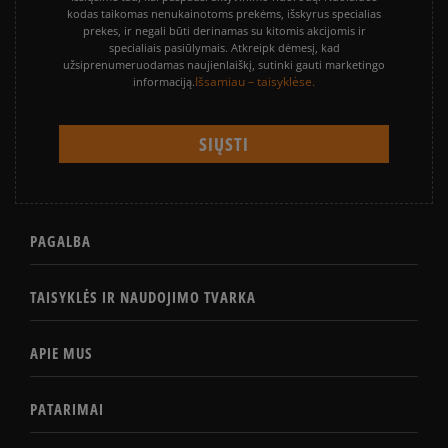
kodas taikomas nenukainotoms prekėms, išskyrus specialias
prekes, ir negali būti derinamas su kitomis akcijomis ir
specialiais pasiūlymais. Atkreipk dėmesį, kad
užsiprenumeruodamas naujienlaiškį, sutinki gauti marketingo
Išsamiau – taisyklėse.
informaciją.
PAGALBA
TAISYKLĖS IR NAUDOJIMO TVARKA
APIE MUS
PATARIMAI