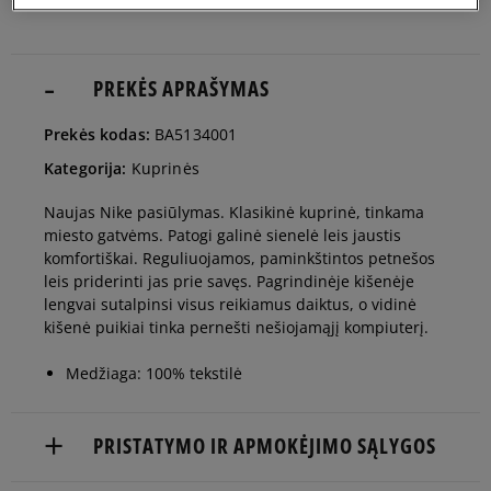
PREKĖS APRAŠYMAS
Prekės kodas:
BA5134001
Kategorija:
Kuprinės
Naujas Nike pasiūlymas. Klasikinė kuprinė, tinkama
miesto gatvėms. Patogi galinė sienelė leis jaustis
komfortiškai. Reguliuojamos, paminkštintos petnešos
leis priderinti jas prie savęs. Pagrindinėje kišenėje
lengvai sutalpinsi visus reikiamus daiktus, o vidinė
kišenė puikiai tinka pernešti nešiojamąjį kompiuterį.
Medžiaga: 100% tekstilė
PRISTATYMO IR APMOKĖJIMO SĄLYGOS