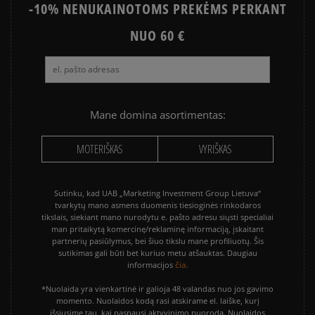
Paslauga yra papildomai apmokestinama 3 €.
-10% NENUKAINOTOMS PREKĖMS PERKANT
NUO 60 €
Mane domina asortimentas:
MOTERIŠKAS
VYRIŠKAS
Sutinku, kad UAB „Marketing Investment Group Lietuva“
tvarkytų mano asmens duomenis tiesioginės rinkodaros
tikslais, siekiant mano nurodytu e. pašto adresu siųsti specialiai
man pritaikytą komercinę/reklaminę informaciją, įskaitant
partnerių pasiūlymus, bei šiuo tikslu mane profiliuotų. Šis
sutikimas gali būti bet kuriuo metu atšauktas. Daugiau
čia.
informacijos
*Nuolaida yra vienkartinė ir galioja 48 valandas nuo jos gavimo
momento. Nuolaidos kodą rasi atskirame el. laiške, kurį
išsiųsime tau, kai paspausi aktyvinimo nuorodą. Nuolaidos