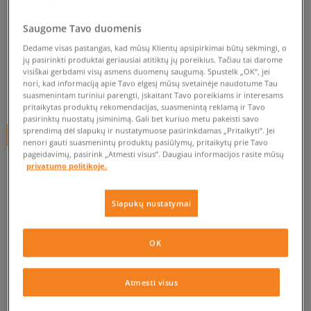
NIKE KUPRINĖ HAYWARD
FUTURA M 2.0
Saugome Tavo duomenis
unisex, kuprinės
Dedame visas pastangas, kad mūsų Klientų apsipirkimai būtų sėkmingi, o
jų pasirinkti produktai geriausiai atitiktų jų poreikius. Tačiau tai darome
0.0
(
0
)
visiškai gerbdami visų asmens duomenų saugumą. Spustelk „OK“, jei
nori, kad informaciją apie Tavo elgesį mūsų svetainėje naudotume Tau
39,99
€
suasmenintam turiniui parengti, įskaitant Tavo poreikiams ir interesams
pritaikytas produktų rekomendacijas, suasmenintą reklamą ir Tavo
pasirinktų nuostatų įsiminimą. Gali bet kuriuo metu pakeisti savo
sprendimą dėl slapukų ir nustatymuose pasirinkdamas „Pritaikyti“. Jei
+ 40 tšk.
SizeerClub
nenori gauti suasmenintų produktų pasiūlymų, pritaikytų prie Tavo
pageidavimų, pasirink „Atmesti visus”. Daugiau informacijos rasite mūsų
privatumo politikoje.
Prekė neprieinama
Slapukų nustatymai
Jei prekė vėl bus sandėlyje, gausi pranešimą iš mūsų.
OK
Pasirinkti dydį
Atmesti visus
PATIKRINK PRIEINAMUMĄ PARDUOTUVĖJE
ONE SIZE
Pranešti man