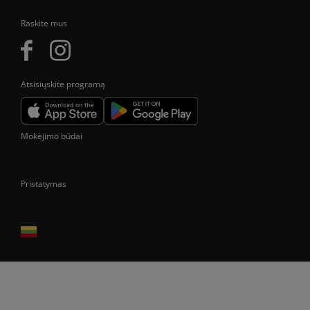
Raskite mus
Atsisiųskite programą
Mokėjimo būdai
Pristatymas
Prekes pristatome tik Lietuvos Respublikos teritorijoje