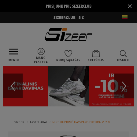
×
PRISIJUNK PRIE SIZEERCLUB
SIZEERCLUB - 5 €
MANO
MENIU
NORŲ SĄRAŠAS
KREPŠELIS
IEŠKOTI
PASKYRA
›
›
SIZEER
AKSESUARAI
NIKE KUPRINĖ HAYWARD FUTURA M 2.0