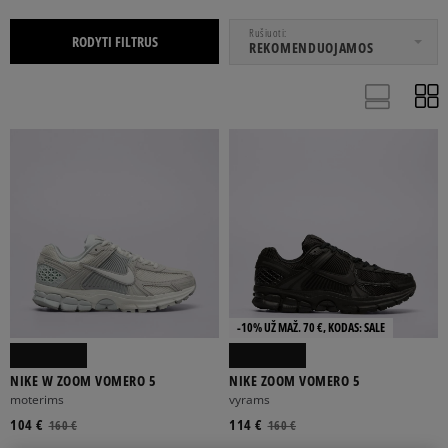
NUO
IKI
Rušiuoti
RODYTI FILTRUS
REKOMENDUOJAMOS
MOTERIMS
VAIKAMS
VYRAMS
32
33
33,5
34
35
-10% UŽ MAŽ. 70 €, KODAS: SALE
Rodyti daugiau
NIKE W ZOOM VOMERO 5
NIKE ZOOM VOMERO 5
moterims
vyrams
104 €
BALTA
JUODA
PILKA
ROŽINĖ
114 €
RUDA
160 €
160 €