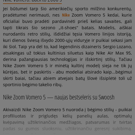
Jei būtumei tarp šio amerikiečių sporto milžino konkurentų,
pradėtumei nerimauti, nes
Nike
Zoom Vomero 5 kedai, kurie
oficialiai buvo pradėti pardavinėti prieš kelias savaites, gali
tapti tikrais šio sezono „it-shoes“ batais. Modelis, aiškiai
nurodantis retro stilių, išdidžiai tęsia Vomero linijos istoriją,
kuri dienos šviesą išvydo 2000-ųjų viduryje ir puikiai sekasi jam
iki šiol. Taip yra dėl to, kad legendinis dizaineris Sergio Lozano,
atsakingas už tokius kultinius siluetus kaip Nike Air Max 95,
derina pažangiausias technologijas ir išskirtinį stilių. Tačiau
Nike Zoom Vomero 5 ir minėtą kultinį modelį sieja ne tik jų
kūrėjas, bet ir paskirtis - abu modeliai atsirado kaip...bėgimui
skirti baiai, tačiau abiem atvejais batų šlovė išsiplėtė toli už
sportinio bėgimo takelio ribų.
Nike Zoom Vomero 5 — naujas bestseleris su Swoosh
Akivaizdi Nike Zoom Vomero 5 nuoroda į bėgimo stilių - puikiai
profiliuotas ir prigludęs kelių panelių aulas, optimalų
kvėpavimą užtikrinančios medžiagos, patvarumas ir tvirtas
padas su gumos sluoksniu, užtikrinančiu geresnį sukibimą.
Nike Vomero 5 batai su Zoom Air sistema yra įspūdingi visose