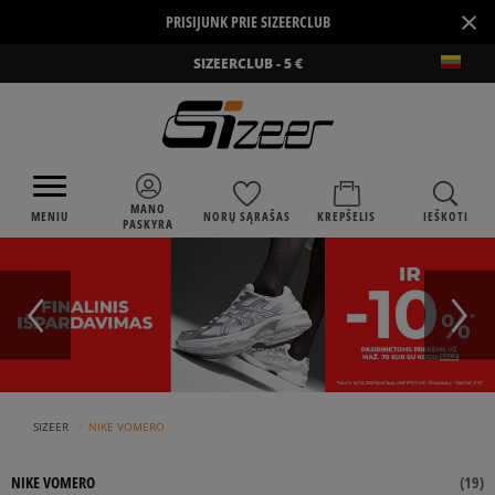
×
PRISIJUNK PRIE SIZEERCLUB
SIZEERCLUB - 5 €
MANO
MENIU
NORŲ SĄRAŠAS
KREPŠELIS
IEŠKOTI
PASKYRA
›
SIZEER
NIKE VOMERO
NIKE VOMERO
(
19
)