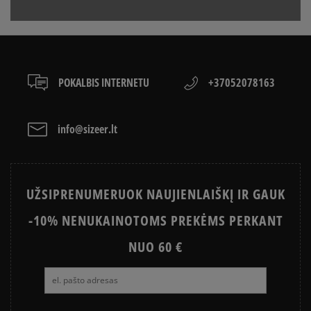
gali mėgautis neprilygstamu lankstumu, dinamika ir greičiu
kiekviename žingsnyje, taip pat originaliu stiliumi - juk Nike
Zoom Vomero 5 batai atrodo taip nuostabiai, be kita ko, dėl
paduose įdiegtos technologijos.
POKALBIS INTERNETU
+37052078163
info@sizeer.lt
UŽSIPRENUMERUOK NAUJIENLAIŠKĮ IR GAUK
-10% NENUKAINOTOMS PREKĖMS PERKANT
NUO 60 €