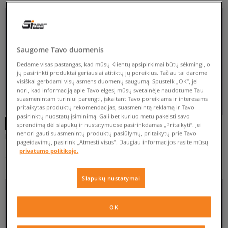
Rodyti daugiau
Saugome Tavo duomenis
ŽEMO PROFILIO
Dedame visas pastangas, kad mūsų Klientų apsipirkimai būtų sėkmingi, o
jų pasirinkti produktai geriausiai atitiktų jų poreikius. Tačiau tai darome
visiškai gerbdami visų asmens duomenų saugumą. Spustelk „OK“, jei
nori, kad informaciją apie Tavo elgesį mūsų svetainėje naudotume Tau
FILTRUOTI
suasmenintam turiniui parengti, įskaitant Tavo poreikiams ir interesams
pritaikytas produktų rekomendacijas, suasmenintą reklamą ir Tavo
-10% UŽ MAŽ. 70 €, KODAS: SALE
pasirinktų nuostatų įsiminimą. Gali bet kuriuo metu pakeisti savo
ATŽYMĖTI VISUS
sprendimą dėl slapukų ir nustatymuose pasirinkdamas „Pritaikyti“. Jei
nenori gauti suasmenintų produktų pasiūlymų, pritaikytų prie Tavo
NIKE W ZOOM VOMERO 5 MET
NIKE ZOOM VOMERO 5
pageidavimų, pasirink „Atmesti visus”. Daugiau informacijos rasite mūsų
moterims
vyrams
privatumo politikoje.
104 €
104 €
160 €
160 €
Slapukų nustatymai
OK