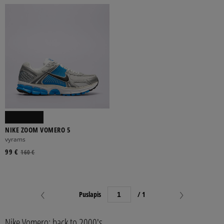
NIKE ZOOM VOMERO 5
vyrams
99 €
160 €
Puslapis
/ 1
Nike Vomero: back to 2000's