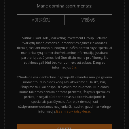
Mane domina asortimentas:
MOTERIŠKAS
VYRIŠKAS
Sutinku, kad UAB „Marketing Investment Group Lietuva“
tvarkytų mano asmens duomenis tiesioginės rinkodaros
tikslais, siekiant mano nurodytu e. pašto adresu siųsti specialiai
man pritaikytą komercinę/reklaminę informaciją, įskaitant
partnerių pasiūlymus, bei šiuo tikslu mane profiliuotų. Šis
sutikimas gali būti bet kuriuo metu atšauktas. Daugiau
čia.
informacijos
*Nuolaida yra vienkartinė ir galioja 48 valandas nuo jos gavimo
momento. Nuolaidos kodą rasi atskirame el. laiške, kurį
išsiųsime tau, kai paspausi aktyvinimo nuorodą. Nuolaidos
kodas taikomas nenukainotoms prekėms, išskyrus specialias
prekes, ir negali būti derinamas su kitomis akcijomis ir
specialiais pasiūlymais. Atkreipk dėmesį, kad
užsiprenumeruodamas naujienlaiškį, sutinki gauti marketingo
Išsamiau – taisyklėse.
informaciją.