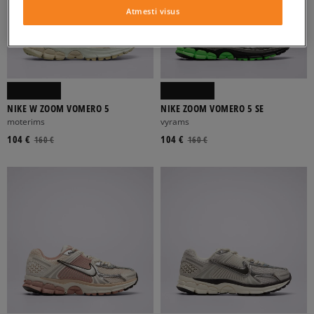
Atmesti visus
NIKE W ZOOM VOMERO 5
NIKE ZOOM VOMERO 5 SE
moterims
vyrams
104 €
104 €
160 €
160 €