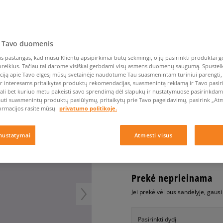
Nike Air Max TL 2.5
Liemens rankinė
Vans
Confront
Champion
EMU Australia
Converse Chuck Taylor
Kepurės
Kepurės
All Star
Havaianas
Skrybėlės
Converse
Confront
Ellesse
Pirštinės
Converse Chuck 70
Saucony
Crocs
Converse
Jansport
Jordan 4
Clarks
Dr. Martens
DC
Jordan
 Tavo duomenis
PUMA REBOUND V6 LO
Nike Air Max DN8
Dickies
Eastpak
Dickies
Lacoste
 pastangas, kad mūsų Klientų apsipirkimai būtų sėkmingi, o jų pasirinkti produktai ge
vaikams, kedai
New Balance 530
poreikius. Tačiau tai darome visiškai gerbdami visų asmens duomenų saugumą. Spustelk 
EMU Australia
Dr. Martens
New Era
ciją apie Tavo elgesį mūsų svetainėje naudotume Tau suasmenintam turiniui parengti, 
New Balance 9060
5.0
(
8
)
ir interesams pritaikytas produktų rekomendacijas, suasmenintą reklamą ir Tavo pasir
Nike Dunk
ali bet kuriuo metu pakeisti savo sprendimą dėl slapukų ir nustatymuose pasirinkdamas
37
€
auti suasmenintų produktų pasiūlymų, pritaikytų prie Tavo pageidavimų, pasirink „Atme
Puma Speedcat
ormacijos rasite mūsų
privatumo politikoje.
Puma Suede XL
Puma Palermo
+ 37 tšk.
SizeerClub
nustatymai
Atmesti visus
Asics Gel-NYC Rugged
Prekė neprieinama
Jei prekė vėl bus sandėlyje, gaus
Pasirinkti dydį