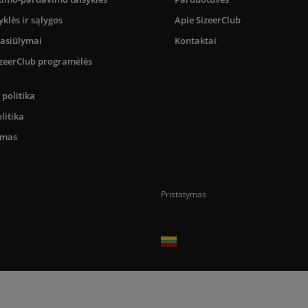
yklės ir sąlygos
Apie SizeerClub
pasiūlymai
Kontaktai
SizeerClub programėlės
politika
litika
umas
Pristatymas
Prekes pristatome tik Lietuvos Respubli