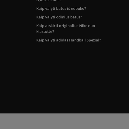
Kaip valyti batus iš nubuko?
Kaip valyti odinius batus?
Kaip atskirti originalius Nike nuo
klastotės?
Kaip valyti adidas Handball Spezial?
kos teritorijoje