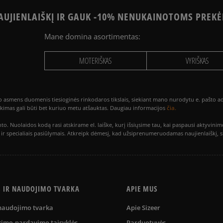
UJIENLAIŠKĮ IR GAUK -10% NENUKAINOTOMS PREKĖ
Mane domina asortimentas:
MOTERIŠKAS
VYRIŠKAS
smens duomenis tiesioginės rinkodaros tikslais, siekiant mano nurodytu e. pašto adre
čia.
utikimas gali būti bet kuriuo metu atšauktas. Daugiau informacijos
to. Nuolaidos kodą rasi atskirame el. laiške, kurį išsiųsime tau, kai paspausi akty
is ir specialiais pasiūlymais. Atkreipk dėmesį, kad užsiprenumeruodamas naujienlaiškį, 
S IR NAUDOJIMO TVARKA
APIE MUS
 naudojimo tvarka
Apie Sizeer
kimo-pardavimo taisyklės
Parduotuvės