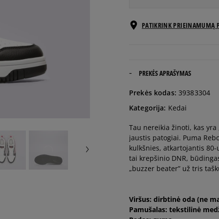
EU dydžiai
PATIKRINK PRIEINAMUMĄ 
35,5
22 cm
36
22,5 cm
PREKĖS APRAŠYMAS
Prekės kodas:
39383304
37
23 cm
Kategorija:
Kedai
Tau nereikia žinoti, kas yra
37,5
23,5 cm
jaustis patogiai. Puma Rebou
kulkšnies, atkartojantis 80-
38
24 cm
tai krepšinio DNR, būdinga
„buzzer beater” už tris tašk
38,5
24,5 cm
Viršus: dirbtinė oda (ne m
Pamušalas: tekstilinė med
39
25 cm