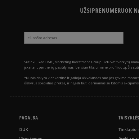
UŽSIPRENUMERUOK NA
Sutinku, kad UAB „Marketing Investment Group Lietuva“ tvarkytų mano a
įskaitant partnerių pasiūlymus, bei šiuo tikslu mane profiliuotų. Šis s
*Nuolaida yra vienkartinė ir galioja 48 valandas nuo jos gavimo momen
išskyrus specialias prekes, ir negali būti derinamas su kitomis akcijom
PAGALBA
TAISYKLĖ
DUK
Tinklapio
Visos temos
Prekių pir