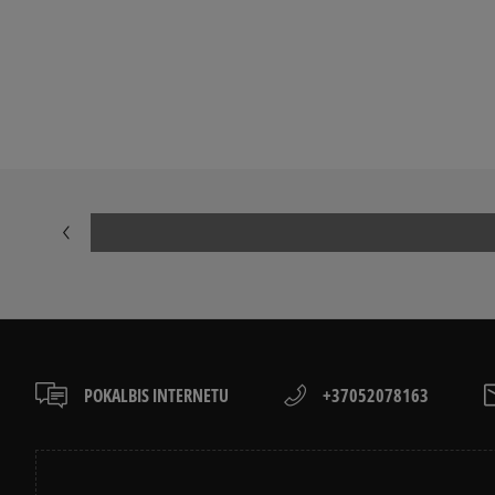
Peržiūrėkite populiarias vaikų kedai kolekcijas:
NIKE AIR FORCE 1
ADIDAS HAND
ADIDAS GAZELLE
NIKE DUNK
AIR JORDAN
JORDAN 4
NIKE BLAZER
VANS OLD SK
POKALBIS INTERNETU
+37052078163