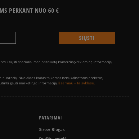
MS PERKANT NUO 60 €
su siųsti specialiai man pritaikytą komercinę/reklaminę informaciją,
vinimo nuorodą. Nuolaidos kodas taikomas nenukainotoms prekėms,
Išsamiau – taisyklėse.
sutinki gauti marketingo informaciją.
PATARIMAI
Sizeer Blogas
Dydžių lentelė