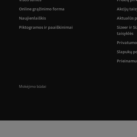
Online grąžinimo forma
Akcijų tais
Naujienlaiškis
Aktualūs 
Piktogramos ir paaiškinimai
Sizeer ir 
taisyklės
Privatumo 
Slapukų po
Prieinam
Mokėjimo būdai