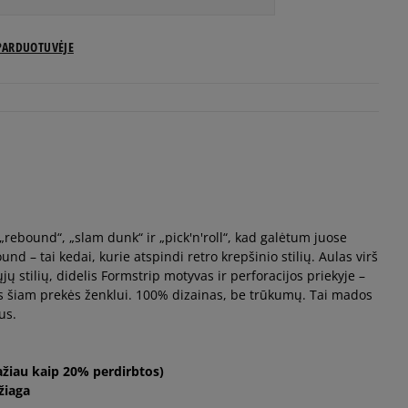
US dydžiai
PARDUOTUVĖJE
Pranešti man
Pranešti man
Pranešti man
 „rebound“, „slam dunk“ ir „pick'n'roll“, kad galėtum juose
Pranešti man
nd – tai kedai, kurie atspindi retro krepšinio stilių. Aulas virš
ųjų stilių, didelis Formstrip motyvas ir perforacijos priekyje –
Pranešti man
s šiam prekės ženklui. 100% dizainas, be trūkumų. Tai mados
us.
Pranešti man
ažiau kaip 20% perdirbtos)
žiaga
Pranešti man