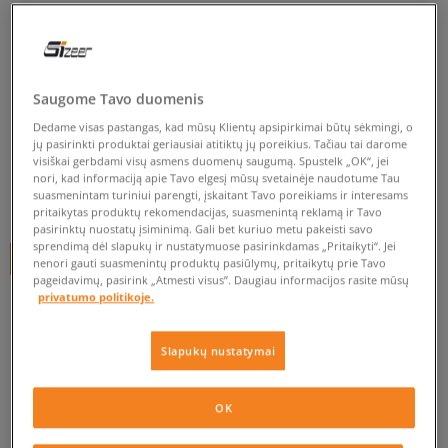
NIKE SIJONAS W NSW WR
SKIRT
moterims, suknelės ir sijonai
Saugome Tavo duomenis
5.0
(
5
)
Dedame visas pastangas, kad mūsų Klientų apsipirkimai būtų sėkmingi, o
jų pasirinkti produktai geriausiai atitiktų jų poreikius. Tačiau tai darome
54
€
visiškai gerbdami visų asmens duomenų saugumą. Spustelk „OK“, jei
nori, kad informaciją apie Tavo elgesį mūsų svetainėje naudotume Tau
suasmenintam turiniui parengti, įskaitant Tavo poreikiams ir interesams
64
€
-16%
(žemiausia kaina per pastarąsias 30 dienų iki nuolaidos)
pritaikytas produktų rekomendacijas, suasmenintą reklamą ir Tavo
80
€
-33%
(pradinė kaina)
pasirinktų nuostatų įsiminimą. Gali bet kuriuo metu pakeisti savo
sprendimą dėl slapukų ir nustatymuose pasirinkdamas „Pritaikyti“. Jei
+ 54 tšk.
SizeerClub
nenori gauti suasmenintų produktų pasiūlymų, pritaikytų prie Tavo
pageidavimų, pasirink „Atmesti visus”. Daugiau informacijos rasite mūsų
privatumo politikoje.
SPALVA
JUODA
Slapukų nustatymai
OK
Pasirinkti dydį