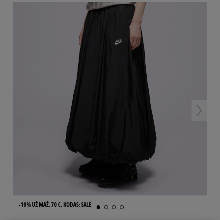
-10% UŽ MAŽ. 70 €, KODAS: SALE