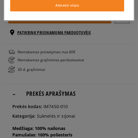
Atmesti visus
XS
Į KREPŠELĮ
S
PATIKRINK PRIEINAMUMĄ PARDUOTUVĖJE
M
Nemokamas pristatymas nuo 60€
Nemokamas grąžinimas parduotuvėse
L
30 d. grąžinimui
PREKĖS APRAŠYMAS
Prekės kodas:
IM7450-010
Kategorija:
Suknelės ir sijonai
Medžiaga: 100% nailonas
Pamušalas: 100% poliesteris