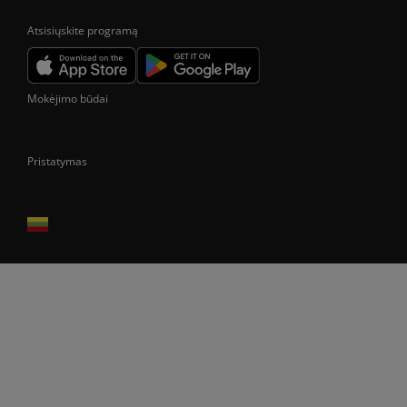
Atsisiųskite programą
Mokėjimo būdai
Pristatymas
Prekes pristatome tik Lietuvos Respublikos teritorijoje