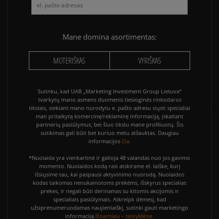
Mane domina asortimentas:
MOTERIŠKAS
VYRIŠKAS
Sutinku, kad UAB „Marketing Investment Group Lietuva“
tvarkytų mano asmens duomenis tiesioginės rinkodaros
tikslais, siekiant mano nurodytu e. pašto adresu siųsti specialiai
man pritaikytą komercinę/reklaminę informaciją, įskaitant
partnerių pasiūlymus, bei šiuo tikslu mane profiliuotų. Šis
sutikimas gali būti bet kuriuo metu atšauktas. Daugiau
čia.
informacijos
*Nuolaida yra vienkartinė ir galioja 48 valandas nuo jos gavimo
momento. Nuolaidos kodą rasi atskirame el. laiške, kurį
išsiųsime tau, kai paspausi aktyvinimo nuorodą. Nuolaidos
kodas taikomas nenukainotoms prekėms, išskyrus specialias
prekes, ir negali būti derinamas su kitomis akcijomis ir
specialiais pasiūlymais. Atkreipk dėmesį, kad
užsiprenumeruodamas naujienlaiškį, sutinki gauti marketingo
Išsamiau – taisyklėse.
informaciją.