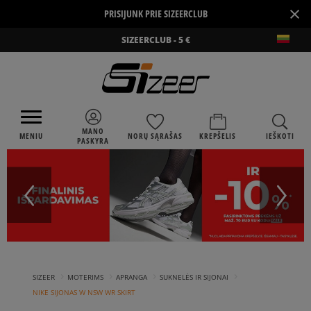
×
PRISIJUNK PRIE SIZEERCLUB
SIZEERCLUB - 5 €
MANO
MENIU
NORŲ SĄRAŠAS
KREPŠELIS
IEŠKOTI
PASKYRA
›
›
›
›
SIZEER
MOTERIMS
APRANGA
SUKNELĖS IR SIJONAI
NIKE SIJONAS W NSW WR SKIRT