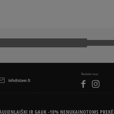
JA
SNEAKER‘IŲ ISTORIJA
Raskite mus
info@sizeer.lt
UJIENLAIŠKĮ IR GAUK -10% NENUKAINOTOMS PREKĖ