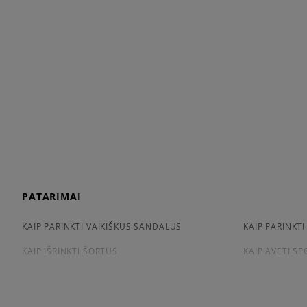
PATARIMAI
KAIP PARINKTI VAIKIŠKUS SANDALUS
KAIP PARINKTI
KAIP IŠRINKTI ŠORTUS
KAIP AVĖTI S
KAIP IŠSIRINKTI MARŠKINĖLIUS
CONVERSE, VA
APŽIŪRĖK