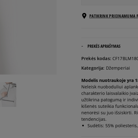
Pranešti
PATIKRINK PRIEINAMUMĄ 
M
man
Pranešti
L
man
PREKĖS APRAŠYMAS
Pranešti
Prekės kodas:
CF17BLM18
XL
man
Kategorija:
Džemperiai
Pranešti
Modelis nuotraukoje yra 182
XXL
man
Neleisk nuoboduliui aplanky
charakterio laisvalaikio įv
užtikrina patogumą ir indiv
kišenės suteikia funkcional
nenorėsi su juo išsiskirti. 
tendencijas.
Sudėtis: 55% poliesteri