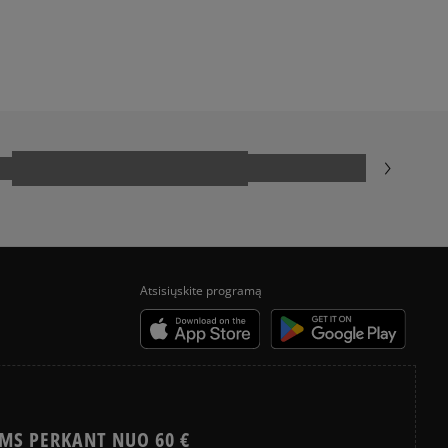
HISTORIA CONVERSE
Atsisiųskite programą
MS PERKANT NUO 60 €