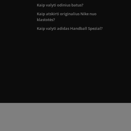
Kaip valyti odinius batus?
Kaip atskirti originalius Nike nuo
klastotės?
Kaip valyti adidas Handball Spezial?
kos teritorijoje