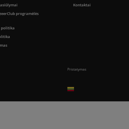
pasiūlymai
Kontaktai
SizeerClub programėlės
politika
litika
umas
Pristatymas
Prekes pristatome tik Lietuvos Respubli