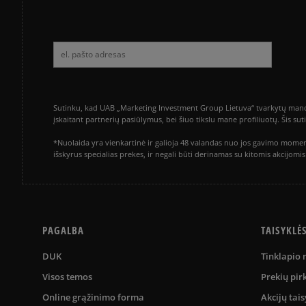
Sutinku, kad UAB „Marketing Investment Group Lietuva“ tvarkytų mano a
įskaitant partnerių pasiūlymus, bei šiuo tikslu mane profiliuotų. Šis s
*Nuolaida yra vienkartinė ir galioja 48 valandas nuo jos gavimo momen
išskyrus specialias prekes, ir negali būti derinamas su kitomis akcijom
PAGALBA
TAISYKLĖ
DUK
Tinklapio
Visos temos
Prekių pir
Online grąžinimo forma
Akcijų tais