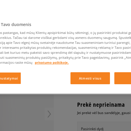
Nike Air Max TL 2.5
Liemens rankinė
Vans
Confront
Champion
EMU Australia
Converse Chuck Taylor
Kepurės
Kepurės
All Star
Havaianas
Skrybėlės
Converse
Confront
Ellesse
OD
Pirštinės
Converse Chuck 70
Saucony
Crocs
Converse
Jansport
Jordan 4
Clarks
Dr. Martens
DC
Jordan
 Tavo duomenis
CONFRONT DŽEMPER
Nike Air Max DN8
Dickies
Eastpak
Dickies
Lacoste
 pastangas, kad mūsų Klientų apsipirkimai būtų sėkmingi, o jų pasirinkti produktai ge
vyrams, džemperiai
New Balance 530
poreikius. Tačiau tai darome visiškai gerbdami visų asmens duomenų saugumą. Spustelk 
EMU Australia
Dr. Martens
New Era
ciją apie Tavo elgesį mūsų svetainėje naudotume Tau suasmenintam turiniui parengti, 
New Balance 9060
0.0
(
0
)
ir interesams pritaikytas produktų rekomendacijas, suasmenintą reklamą ir Tavo pasir
Nike Dunk
ali bet kuriuo metu pakeisti savo sprendimą dėl slapukų ir nustatymuose pasirinkdamas
auti suasmenintų produktų pasiūlymų, pritaikytų prie Tavo pageidavimų, pasirink „Atme
20
€
Puma Speedcat
ormacijos rasite mūsų
privatumo politikoje.
Puma Suede XL
Puma Palermo
+ 20 tšk.
SizeerClub
nustatymai
Atmesti visus
Asics Gel-NYC Rugged
Prekė neprieinama
Jei prekė vėl bus sandėlyje, gaus
Pasirinkti dydį