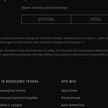
Mane domina asortimentas:
MOTERIŠKAS
VYRIŠKAS
smens duomenis tiesioginės rinkodaros tikslais, siekiant mano nurodytu e. pašto adre
čia.
utikimas gali būti bet kuriuo metu atšauktas. Daugiau informacijos
to. Nuolaidos kodą rasi atskirame el. laiške, kurį išsiųsime tau, kai paspausi akty
is ir specialiais pasiūlymais. Atkreipk dėmesį, kad užsiprenumeruodamas naujienlaiškį, 
S IR NAUDOJIMO TVARKA
APIE MUS
 naudojimo tvarka
Apie Sizeer
kimo-pardavimo taisyklės
Parduotuvės
yklės ir sąlygos
Apie SizeerClub