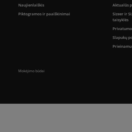
Naujienlaiškis
Aktualūs 
Piktogramos ir paaiškinimai
Sizeer ir 
taisyklės
Privatumo 
Slapukų po
Prieinam
Mokėjimo būdai