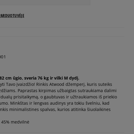
PARDUOTUVĖJE
001
 cm ūgio, sveria 76 kg ir vilki M dydį.
ti Tavo įvaizdžio! Rinkis Atwood džemperį, kuris suteiks
aizdžiams. Paprastas kirpimas užbaigtas sutraukiama dalimi
idualų prisitaikymą, o gaubtuvas ir užtraukiamos iš priekio
umo. Minkštas ir lengvas audinys yra tokiu švelniu, kad
Rinkis minimalistines spalvas, kurios atitinka šiuolaikines
s, 45% medvilnė