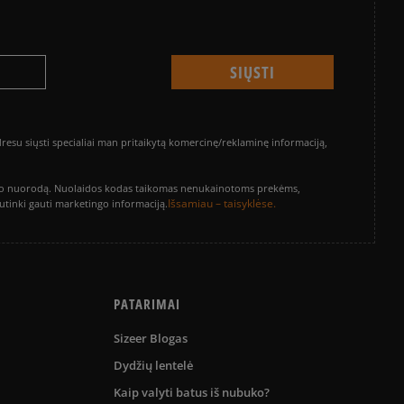
su siųsti specialiai man pritaikytą komercinę/reklaminę informaciją,
vinimo nuorodą. Nuolaidos kodas taikomas nenukainotoms prekėms,
Išsamiau – taisyklėse.
sutinki gauti marketingo informaciją.
PATARIMAI
Sizeer Blogas
Dydžių lentelė
Kaip valyti batus iš nubuko?