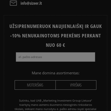
info@sizeer.lt
Išvalyti
Paieška
UŽSIPRENUMERUOK NAUJIENLAIŠKĮ IR GAUK
-10% NENUKAINOTOMS PREKĖMS PERKANT
NUO 60 €
Mane domina asortimentas:
MOTERIŠKAS
VYRIŠKAS
Sutinku, kad UAB „Marketing Investment Group Lietuva“
tvarkytų mano asmens duomenis tiesioginės rinkodaros
tikslais, siekiant mano nurodytu e. pašto adresu siųsti specialiai