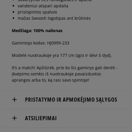
vandeniui atspari apdaila
prislopintos spalvos
mažas Swoosh logotipas ant krūtinės
Medžiaga: 100% nailonas
Gamintojo kodas: HJ0999-233
Modelė nuotraukoje yra 177 cm ūgio ir dėvi S dydį.
It’s a match! Apžiūrėk, prie ko šis gaminys gali derėti -
įkvėpimo semkis iš nuotraukoje pavaizduotos
aprangos arba to, ką rasi savo spintoje!
PRISTATYMO IR APMOKĖJIMO SĄLYGOS
NEMOKAMAS PRISTATYMAS NUO 60 €
ATSILIEPIMAI
Prekės pristatomos per 2-6 d.d.