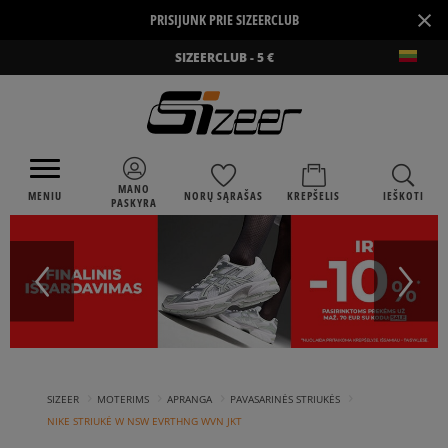
×
PRISIJUNK PRIE SIZEERCLUB
SIZEERCLUB - 5 €
MANO
MENIU
NORŲ SĄRAŠAS
KREPŠELIS
IEŠKOTI
PASKYRA
›
›
›
›
SIZEER
MOTERIMS
APRANGA
PAVASARINĖS STRIUKĖS
NIKE STRIUKĖ W NSW EVRTHNG WVN JKT