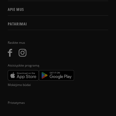
APIE MUS
PATARIMAI
Raskite mus
Atsisiųskite programą
Mokėjimo būdai
Pristatymas
Prekes pristatome tik Lietuvos Respublikos teritorijoje