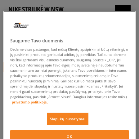
NIKE STRIUKĖ W NSW
EVRTHNG WVN JKT
moterims, pavasarinės striukės
5.0
(
6
)
Saugome Tavo duomenis
59
€
Dedame visas pastangas, kad mūsų Klientų apsipirkimai būtų sėkmingi, o
jų pasirinkti produktai geriausiai atitiktų jų poreikius. Tačiau tai darome
visiškai gerbdami visų asmens duomenų saugumą. Spustelk „OK“, jei
nori, kad informaciją apie Tavo elgesį mūsų svetainėje naudotume Tau
+ 59 tšk.
SizeerClub
suasmenintam turiniui parengti, įskaitant Tavo poreikiams ir interesams
pritaikytas produktų rekomendacijas, suasmenintą reklamą ir Tavo
pasirinktų nuostatų įsiminimą. Gali bet kuriuo metu pakeisti savo
sprendimą dėl slapukų ir nustatymuose pasirinkdamas „Pritaikyti“. Jei
Prekė neprieinama
nenori gauti suasmenintų produktų pasiūlymų, pritaikytų prie Tavo
pageidavimų, pasirink „Atmesti visus”. Daugiau informacijos rasite mūsų
Jei prekė vėl bus sandėlyje, gausi pranešimą iš mūsų.
privatumo politikoje.
Pasirinkti dydį
Slapukų nustatymai
PATIKRINK PRIEINAMUMĄ PARDUOTUVĖJE
Pranešti
OK
XS