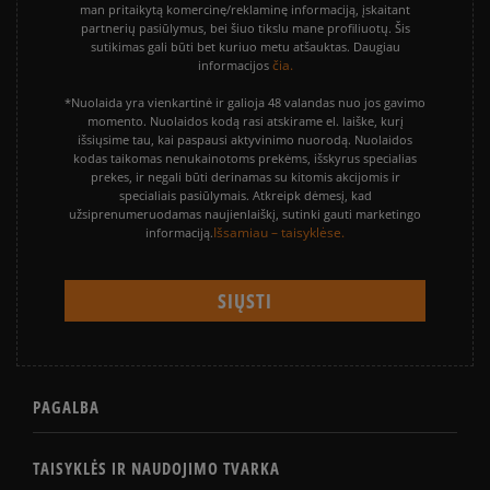
man pritaikytą komercinę/reklaminę informaciją, įskaitant
partnerių pasiūlymus, bei šiuo tikslu mane profiliuotų. Šis
sutikimas gali būti bet kuriuo metu atšauktas. Daugiau
čia.
informacijos
*Nuolaida yra vienkartinė ir galioja 48 valandas nuo jos gavimo
momento. Nuolaidos kodą rasi atskirame el. laiške, kurį
išsiųsime tau, kai paspausi aktyvinimo nuorodą. Nuolaidos
kodas taikomas nenukainotoms prekėms, išskyrus specialias
prekes, ir negali būti derinamas su kitomis akcijomis ir
specialiais pasiūlymais. Atkreipk dėmesį, kad
užsiprenumeruodamas naujienlaiškį, sutinki gauti marketingo
Išsamiau – taisyklėse.
informaciją.
PAGALBA
TAISYKLĖS IR NAUDOJIMO TVARKA