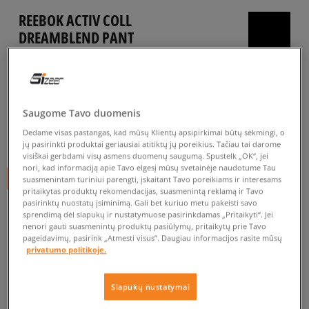
REEBOK ACTIV COLL
DREAMBLEND PANT
vyrams, kelnės
0.0
(
0
)
44
€
Saugome Tavo duomenis
Dedame visas pastangas, kad mūsų Klientų apsipirkimai būtų sėkmingi, o
54
€
-19%
(žemiausia kaina per pastarąsias 30 dienų iki nuolaidos)
jų pasirinkti produktai geriausiai atitiktų jų poreikius. Tačiau tai darome
90
€
-51%
(pradinė kaina)
visiškai gerbdami visų asmens duomenų saugumą. Spustelk „OK“, jei
nori, kad informaciją apie Tavo elgesį mūsų svetainėje naudotume Tau
+ 44 tšk.
SizeerClub
suasmenintam turiniui parengti, įskaitant Tavo poreikiams ir interesams
pritaikytas produktų rekomendacijas, suasmenintą reklamą ir Tavo
pasirinktų nuostatų įsiminimą. Gali bet kuriuo metu pakeisti savo
SPALVA
PILKA
sprendimą dėl slapukų ir nustatymuose pasirinkdamas „Pritaikyti“. Jei
nenori gauti suasmenintų produktų pasiūlymų, pritaikytų prie Tavo
pageidavimų, pasirink „Atmesti visus”. Daugiau informacijos rasite mūsų
privatumo politikoje.
Slapukų nustatymai
Pasirinkti dydį