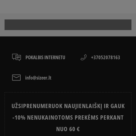
KAIP PARINKTI KELNIŲ DYDĮ
atsiskaityti VISA, MasterCard, Maestro, American
Express kreditinėmis ir debeto kortelėmis bei kitais
SUPERSTAR VS SUPERSTAR SLIP
KAIP AVĖTI SPORTBAČIUS
būdais.
ON
Apmokėjimas atsiimant prekes - tai galimybė
CONVERSE, VANS AR DC
sumokėti už prekes kurjeriui kortele arba grynais.
VANS OLD SKOOL VS SUPERSTAR
KAIP IŠSIRINKTI BATUS?
Paslauga yra papildomai apmokestinama 3 €.
APŽIŪRĖK
LACOSTE ISTORIJA
SNEAKER‘IŲ ISTORIJA
POKALBIS INTERNETU
+37052078163
ADIDAS ISTORIJA
HISTORIA CONVERSE
info@sizeer.lt
UŽSIPRENUMERUOK NAUJIENLAIŠKĮ IR GAUK
-10% NENUKAINOTOMS PREKĖMS PERKANT
NUO 60 €