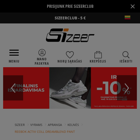
×
PRISIJUNK PRIE SIZEERCLUB
SIZEERCLUB - 5 €
MANO
MENIU
NORŲ SĄRAŠAS
KREPŠELIS
IEŠKOTI
PASKYRA
›
›
›
›
SIZEER
VYRAMS
APRANGA
KELNĖS
REEBOK ACTIV COLL DREAMBLEND PANT