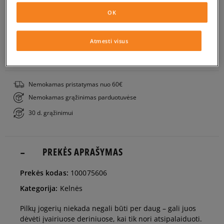
OK
S
Į KREPŠELĮ
Atmesti visus
M
PATIKRINK PRIEINAMUMĄ PARDUOTUVĖJE
L
Nemokamas pristatymas nuo 60€
Nemokamas grąžinimas parduotuvėse
XL
30 d. grąžinimui
PREKĖS APRAŠYMAS
Prekės kodas:
100075606
Kategorija:
Kelnės
Pilkų jogerių niekada negali būti per daug – gali juos
dėvėti įvairiuose deriniuose, kai tik nori atsipalaiduoti.