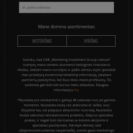
Mane domina asortimentas:
MOTERIŠKAS
VYRIŠKAS
Sutinku, kad UAB „Marketing Investment Group Lietuva“
tvarkytų mano asmens duomenis tiesioginės rinkodaros
tikslais, siekiant mano nurodytu e. pašto adresu siųsti specialiai
man pritaikytą komercinę/reklaminę informaciją, įskaitant
partnerių pasiūlymus, bei šiuo tikslu mane profiliuotų. Šis
sutikimas gali būti bet kuriuo metu atšauktas. Daugiau
čia.
informacijos
*Nuolaida yra vienkartinė ir galioja 48 valandas nuo jos gavimo
momento. Nuolaidos kodą rasi atskirame el. laiške, kurį
išsiųsime tau, kai paspausi aktyvinimo nuorodą. Nuolaidos
kodas taikomas nenukainotoms prekėms, išskyrus specialias
prekes, ir negali būti derinamas su kitomis akcijomis ir
specialiais pasiūlymais. Atkreipk dėmesį, kad
užsiprenumeruodamas naujienlaiškį, sutinki gauti marketingo