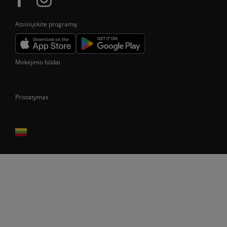
Atsisiųskite programą
Mokėjimo būdai
Pristatymas
Prekes pristatome tik Lietuvos Respublikos teritorijoje