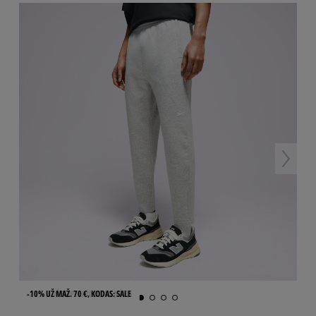
-25% 2 DŽEMPERIUI AR KELNĖMS
-10% UŽ MAŽ. 70 €, KODAS: SALE