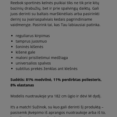
Reebok sportinės kelnės puikiai tiks ne tik prie kitų
bazinių drabužių, bet ir prie spalvingų daiktų. Gali
juos derinti su baltais marškinėliais arba pasirinkti
derinį su įvairiaspalviais kedais pagrindiniame
vaidmenyje. Pasirink tai, kas Tau labiausiai patinka.
reguliarus kirpimas
tamprus juosmuo
šoninės kišenės
kišenė gale
maloni prisilietimui medžiaga
universalios spalvos
subtilus prekės ženklas ant klešnės
Sudėtis: 81% medvilnė, 11% perdirbtas poliesteris,
8% elastanas
Modelis nuotraukoje yra 182 cm ūgio ir dėvi M dydį.
It’s a match! Sužinok, su kuo gali derinti šį produktą –
pasisemk įkvėpimo iš aprangos nuotraukoje arba iš to,