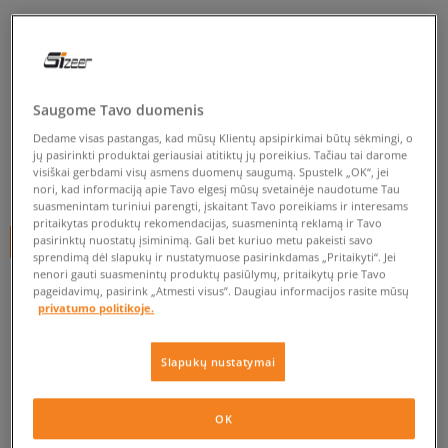
TIMBERLAND STRIUKĖ
BUFFALO PLAID SHERPA
LINED
Saugome Tavo duomenis
vyrams, žieminės striukės
Dedame visas pastangas, kad mūsų Klientų apsipirkimai būtų sėkmingi, o
5.0
(
7
)
jų pasirinkti produktai geriausiai atitiktų jų poreikius. Tačiau tai darome
visiškai gerbdami visų asmens duomenų saugumą. Spustelk „OK“, jei
180
€
nori, kad informaciją apie Tavo elgesį mūsų svetainėje naudotume Tau
suasmenintam turiniui parengti, įskaitant Tavo poreikiams ir interesams
pritaikytas produktų rekomendacijas, suasmenintą reklamą ir Tavo
pasirinktų nuostatų įsiminimą. Gali bet kuriuo metu pakeisti savo
+ 180 tšk.
SizeerClub
sprendimą dėl slapukų ir nustatymuose pasirinkdamas „Pritaikyti“. Jei
nenori gauti suasmenintų produktų pasiūlymų, pritaikytų prie Tavo
pageidavimų, pasirink „Atmesti visus”. Daugiau informacijos rasite mūsų
privatumo politikoje.
Prekė neprieinama
Jei prekė vėl bus sandėlyje, gausi pranešimą iš mūsų.
Slapukų nustatymai
Pasirinkti dydį
OK