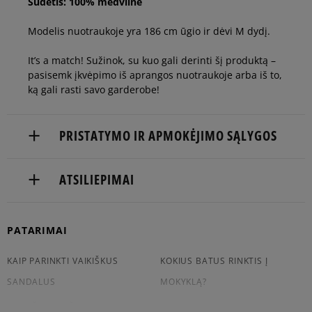
Sudėtis: 100% medvilnė
Modelis nuotraukoje yra 186 cm ūgio ir dėvi M dydį.
It’s a match! Sužinok, su kuo gali derinti šį produktą –
pasisemk įkvėpimo iš aprangos nuotraukoje arba iš to,
ką gali rasti savo garderobe!
PRISTATYMO IR APMOKĖJIMO SĄLYGOS
NEMOKAMAS PRISTATYMAS NUO 60 €
ATSILIEPIMAI
Prekės pristatomos per 2-6 d.d.
PATARIMAI
Pristatymas:
5
100%
kurjeriu
5.0
KAIP PARINKTI VAIKIŠKUS
KOKIUS BATUS RINKTIS Į
atsiėmimas parduotuvėje
4
0%
į paštomatą
SANDALUS
MOKYKLĄ?
7
kliento atsiliepimai
3
0%
KAIP IŠRINKTI ŠORTUS
KOKIAS KUPRINES RINKTIS Į
Apmokėjimas: