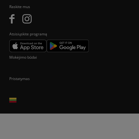
Raskite mus
Atsisiųskite programą
Mokėjimo būdai
Pristatymas
Prekes pristatome tik Lietuvos Respublikos teritorijoje