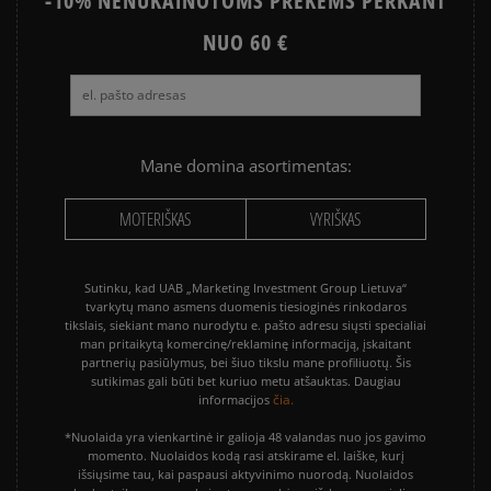
-10% NENUKAINOTOMS PREKĖMS PERKANT
NUO 60 €
Mane domina asortimentas:
MOTERIŠKAS
VYRIŠKAS
Sutinku, kad UAB „Marketing Investment Group Lietuva“
tvarkytų mano asmens duomenis tiesioginės rinkodaros
tikslais, siekiant mano nurodytu e. pašto adresu siųsti specialiai
man pritaikytą komercinę/reklaminę informaciją, įskaitant
partnerių pasiūlymus, bei šiuo tikslu mane profiliuotų. Šis
sutikimas gali būti bet kuriuo metu atšauktas. Daugiau
čia.
informacijos
*Nuolaida yra vienkartinė ir galioja 48 valandas nuo jos gavimo
momento. Nuolaidos kodą rasi atskirame el. laiške, kurį
išsiųsime tau, kai paspausi aktyvinimo nuorodą. Nuolaidos