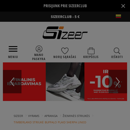
×
PRISIJUNK PRIE SIZEERCLUB
SIZEERCLUB - 5 €
MANO
MENIU
NORŲ SĄRAŠAS
KREPŠELIS
IEŠKOTI
PASKYRA
›
›
›
›
SIZEER
VYRAMS
APRANGA
ŽIEMINĖS STRIUKĖS
TIMBERLAND STRIUKĖ BUFFALO PLAID SHERPA LINED