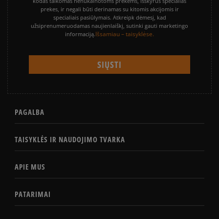
kodas taikomas nenukainotoms prekėms, išskyrus specialias
prekes, ir negali būti derinamas su kitomis akcijomis ir
specialiais pasiūlymais. Atkreipk dėmesį, kad
užsiprenumeruodamas naujienlaiškį, sutinki gauti marketingo
Išsamiau – taisyklėse.
informaciją.
PAGALBA
TAISYKLĖS IR NAUDOJIMO TVARKA
APIE MUS
PATARIMAI