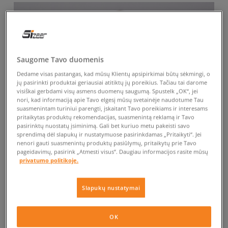
Saugome Tavo duomenis
Dedame visas pastangas, kad mūsų Klientų apsipirkimai būtų sėkmingi, o
jų pasirinkti produktai geriausiai atitiktų jų poreikius. Tačiau tai darome
visiškai gerbdami visų asmens duomenų saugumą. Spustelk „OK“, jei
nori, kad informaciją apie Tavo elgesį mūsų svetainėje naudotume Tau
suasmenintam turiniui parengti, įskaitant Tavo poreikiams ir interesams
pritaikytas produktų rekomendacijas, suasmenintą reklamą ir Tavo
pasirinktų nuostatų įsiminimą. Gali bet kuriuo metu pakeisti savo
sprendimą dėl slapukų ir nustatymuose pasirinkdamas „Pritaikyti“. Jei
nenori gauti suasmenintų produktų pasiūlymų, pritaikytų prie Tavo
pageidavimų, pasirink „Atmesti visus”. Daugiau informacijos rasite mūsų
privatumo politikoje.
Slapukų nustatymai
OK