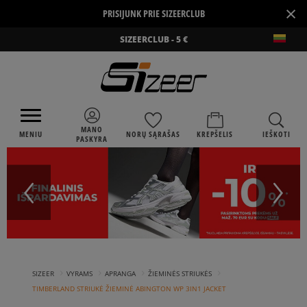
×
PRISIJUNK PRIE SIZEERCLUB
SIZEERCLUB - 5 €
MANO
MENIU
NORŲ SĄRAŠAS
KREPŠELIS
IEŠKOTI
PASKYRA
›
›
›
›
SIZEER
VYRAMS
APRANGA
ŽIEMINĖS STRIUKĖS
TIMBERLAND STRIUKĖ ŽIEMINĖ ABINGTON WP 3IN1 JACKET