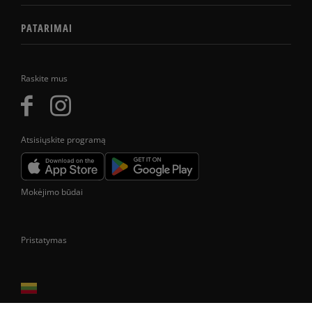
PATARIMAI
Raskite mus
Atsisiųskite programą
Mokėjimo būdai
Pristatymas
Prekes pristatome tik Lietuvos Respublikos teritorijoje