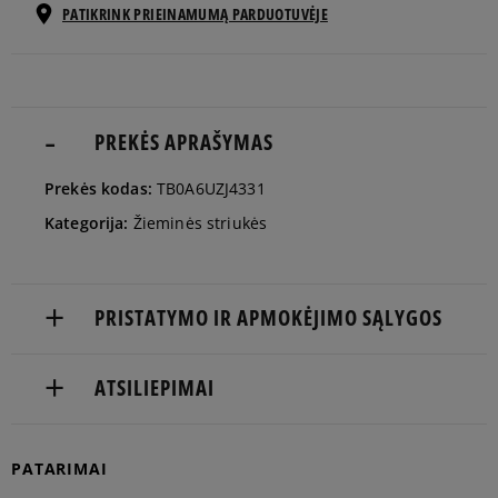
PATIKRINK PRIEINAMUMĄ PARDUOTUVĖJE
Pranešti
S
man
Pranešti
M
man
PREKĖS APRAŠYMAS
Pranešti
Prekės kodas:
TB0A6UZJ4331
L
man
Kategorija:
Žieminės striukės
Pranešti
XL
man
PRISTATYMO IR APMOKĖJIMO SĄLYGOS
Pranešti
XXL
NEMOKAMAS PRISTATYMAS NUO 60 €
man
ATSILIEPIMAI
Prekės pristatomos per 2-6 d.d.
Pranešti
XXXL
man
Produktas dar neturi atsiliepimų
PATARIMAI
Pristatymas: