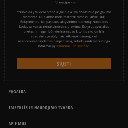
čia.
informacijos
*Nuolaida yra vienkartinė ir galioja 48 valandas nuo jos gavimo
momento. Nuolaidos kodą rasi atskirame el. laiške, kurį
išsiųsime tau, kai paspausi aktyvinimo nuorodą. Nuolaidos
kodas taikomas nenukainotoms prekėms, išskyrus specialias
prekes, ir negali būti derinamas su kitomis akcijomis ir
specialiais pasiūlymais. Atkreipk dėmesį, kad
užsiprenumeruodamas naujienlaiškį, sutinki gauti marketingo
Išsamiau – taisyklėse.
informaciją.
PAGALBA
TAISYKLĖS IR NAUDOJIMO TVARKA
APIE MUS