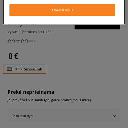
TIMBERLAND STRIUKĖ
Atmesti visus
ŽIEMINĖ ABINGTON WP
3IN1 JACKET
vyrams, žieminės striukės
0.0
(
0
)
0
€
+ 0 tšk.
SizeerClub
Prekė neprieinama
Jei prekė vėl bus sandėlyje, gausi pranešimą iš mūsų.
Pasirinkti dydį