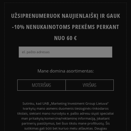
UŽSIPRENUMERUOK NAUJIENLAIŠKĮ IR GAUK
-10% NENUKAINOTOMS PREKĖMS PERKANT
NUO 60 €
Mane domina asortimentas:
MOTERIŠKAS
VYRIŠKAS
Sutinku, kad UAB „Marketing Investment Group Lietuva“
tvarkytų mano asmens duomenis tiesioginės rinkodaros
tikslais, siekiant mano nurodytu e. pašto adresu siųsti specialiai
man pritaikytą komercinę/reklaminę informaciją, įskaitant
partnerių pasiūlymus, bei šiuo tikslu mane profiliuotų. Šis
sutikimas gali būti bet kuriuo metu atšauktas. Daugiau