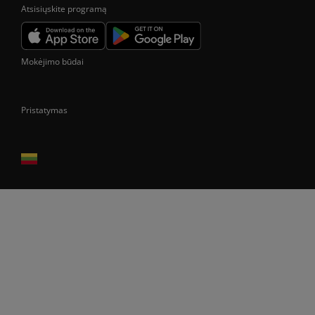
Atsisiųskite programą
Mokėjimo būdai
Pristatymas
Prekes pristatome tik Lietuvos Respublikos teritorijoje