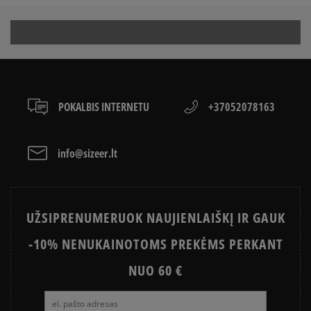
KAIP AVĖTI SPORTBAČIUS
būdais.
ON
Apmokėjimas atsiimant prekes - tai galimybė
CONVERSE, VANS AR DC
sumokėti už prekes kurjeriui kortele arba grynais.
VANS OLD SKOOL VS SUPERSTAR
KAIP IŠSIRINKTI BATUS?
Paslauga yra papildomai apmokestinama 3 €.
APŽIŪRĖK
LACOSTE ISTORIJA
SNEAKER‘IŲ ISTORIJA
POKALBIS INTERNETU
+37052078163
ADIDAS ISTORIJA
HISTORIA CONVERSE
info@sizeer.lt
UŽSIPRENUMERUOK NAUJIENLAIŠKĮ IR GAUK
-10% NENUKAINOTOMS PREKĖMS PERKANT
NUO 60 €