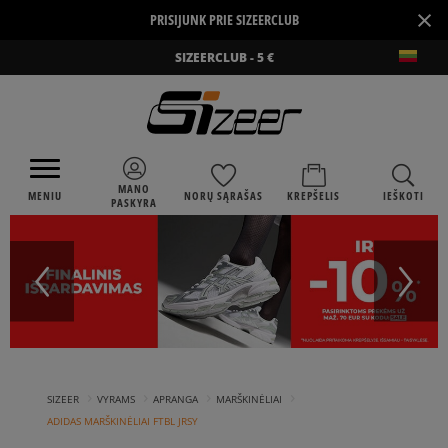
×
PRISIJUNK PRIE SIZEERCLUB
SIZEERCLUB - 5 €
MANO
MENIU
NORŲ SĄRAŠAS
KREPŠELIS
IEŠKOTI
PASKYRA
›
›
›
›
SIZEER
VYRAMS
APRANGA
MARŠKINĖLIAI
ADIDAS MARŠKINĖLIAI FTBL JRSY