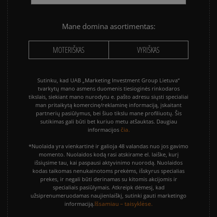
Mane domina asortimentas:
MOTERIŠKAS
VYRIŠKAS
Sutinku, kad UAB „Marketing Investment Group Lietuva“
tvarkytų mano asmens duomenis tiesioginės rinkodaros
tikslais, siekiant mano nurodytu e. pašto adresu siųsti specialiai
man pritaikytą komercinę/reklaminę informaciją, įskaitant
partnerių pasiūlymus, bei šiuo tikslu mane profiliuotų. Šis
sutikimas gali būti bet kuriuo metu atšauktas. Daugiau
čia.
informacijos
*Nuolaida yra vienkartinė ir galioja 48 valandas nuo jos gavimo
momento. Nuolaidos kodą rasi atskirame el. laiške, kurį
išsiųsime tau, kai paspausi aktyvinimo nuorodą. Nuolaidos
kodas taikomas nenukainotoms prekėms, išskyrus specialias
prekes, ir negali būti derinamas su kitomis akcijomis ir
specialiais pasiūlymais. Atkreipk dėmesį, kad
užsiprenumeruodamas naujienlaiškį, sutinki gauti marketingo
Išsamiau – taisyklėse.
informaciją.