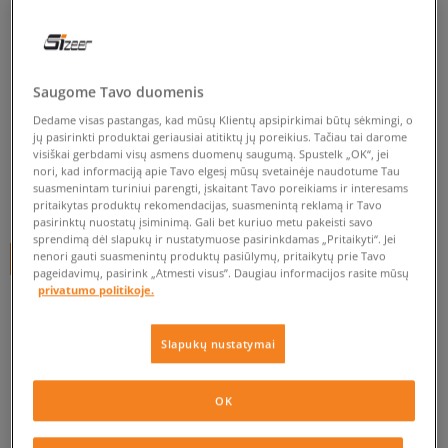
ADIDAS MARŠKINĖLIAI FTBL
JRSY
vyrams, marškinėliai
Saugome Tavo duomenis
Dedame visas pastangas, kad mūsų Klientų apsipirkimai būtų sėkmingi, o
0.0
(
0
)
jų pasirinkti produktai geriausiai atitiktų jų poreikius. Tačiau tai darome
visiškai gerbdami visų asmens duomenų saugumą. Spustelk „OK“, jei
34
€
nori, kad informaciją apie Tavo elgesį mūsų svetainėje naudotume Tau
suasmenintam turiniui parengti, įskaitant Tavo poreikiams ir interesams
44
€
-23%
(žemiausia kaina per pastarąsias 30 dienų iki nuolaidos)
pritaikytas produktų rekomendacijas, suasmenintą reklamą ir Tavo
60
€
-43%
(pradinė kaina)
pasirinktų nuostatų įsiminimą. Gali bet kuriuo metu pakeisti savo
sprendimą dėl slapukų ir nustatymuose pasirinkdamas „Pritaikyti“. Jei
nenori gauti suasmenintų produktų pasiūlymų, pritaikytų prie Tavo
+ 34 tšk.
SizeerClub
pageidavimų, pasirink „Atmesti visus”. Daugiau informacijos rasite mūsų
privatumo politikoje.
SPALVA
ŽALIA
Slapukų nustatymai
OK
Pasirinkti dydį