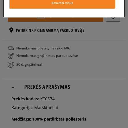
Atmesti visus
S
Į KREPŠELĮ
M
PATIKRINK PRIEINAMUMĄ PARDUOTUVĖJE
L
Nemokamas pristatymas nuo 60€
Nemokamas grąžinimas parduotuvėse
XL
30 d. grąžinimui
PREKĖS APRAŠYMAS
Prekės kodas:
KT0574
Kategorija:
Marškinėliai
Medžiaga: 100% perdirbtas poliesteris