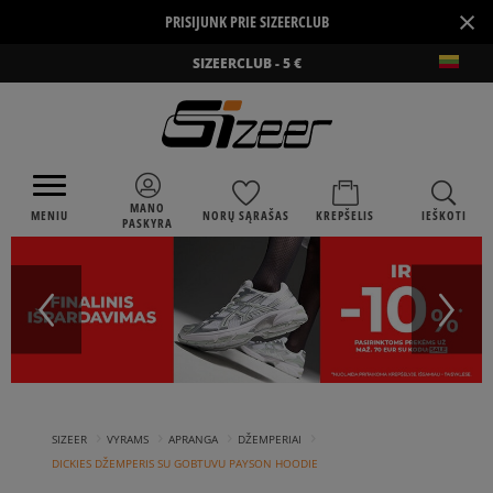
×
PRISIJUNK PRIE SIZEERCLUB
SIZEERCLUB - 5 €
MANO
MENIU
NORŲ SĄRAŠAS
KREPŠELIS
IEŠKOTI
PASKYRA
›
›
›
›
SIZEER
VYRAMS
APRANGA
DŽEMPERIAI
DICKIES DŽEMPERIS SU GOBTUVU PAYSON HOODIE