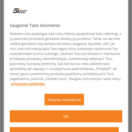
DICKIES DŽEMPERIS SU
GOBTUVU PAYSON HOODIE
Saugome Tavo duomenis
vyrams, džemperiai
Dedame visas pastangas, kad mūsų Klientų apsipirkimai būtų sėkmingi, o
0.0
(
0
)
jų pasirinkti produktai geriausiai atitiktų jų poreikius. Tačiau tai darome
visiškai gerbdami visų asmens duomenų saugumą. Spustelk „OK“, jei
90
€
nori, kad informaciją apie Tavo elgesį mūsų svetainėje naudotume Tau
suasmenintam turiniui parengti, įskaitant Tavo poreikiams ir interesams
pritaikytas produktų rekomendacijas, suasmenintą reklamą ir Tavo
pasirinktų nuostatų įsiminimą. Gali bet kuriuo metu pakeisti savo
+ 90 tšk.
SizeerClub
sprendimą dėl slapukų ir nustatymuose pasirinkdamas „Pritaikyti“. Jei
nenori gauti suasmenintų produktų pasiūlymų, pritaikytų prie Tavo
SPALVA
PILKA
pageidavimų, pasirink „Atmesti visus”. Daugiau informacijos rasite mūsų
privatumo politikoje.
Slapukų nustatymai
Pasirinkti dydį
OK
S