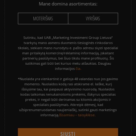
Mane domina asortimentas:
MOTERIŠKAS
VYRIŠKAS
Sutinku, kad UAB „Marketing Investment Group Lietuva“
tvarkytų mano asmens duomenis tiesioginės rinkodaros
tikslais, siekiant mano nurodytu e. pašto adresu siųsti specialiai
man pritaikytą komercinę/reklaminę informaciją, įskaitant
partnerių pasiūlymus, bei šiuo tikslu mane profiliuotų. Šis
sutikimas gali būti bet kuriuo metu atšauktas. Daugiau
čia.
informacijos
*Nuolaida yra vienkartinė ir galioja 48 valandas nuo jos gavimo
momento. Nuolaidos kodą rasi atskirame el. laiške, kurį
išsiųsime tau, kai paspausi aktyvinimo nuorodą. Nuolaidos
kodas taikomas nenukainotoms prekėms, išskyrus specialias
prekes, ir negali būti derinamas su kitomis akcijomis ir
specialiais pasiūlymais. Atkreipk dėmesį, kad
užsiprenumeruodamas naujienlaiškį, sutinki gauti marketingo
Išsamiau – taisyklėse.
informaciją.