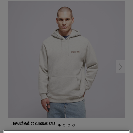
-10% UŽ MAŽ. 70 €, KODAS: SALE