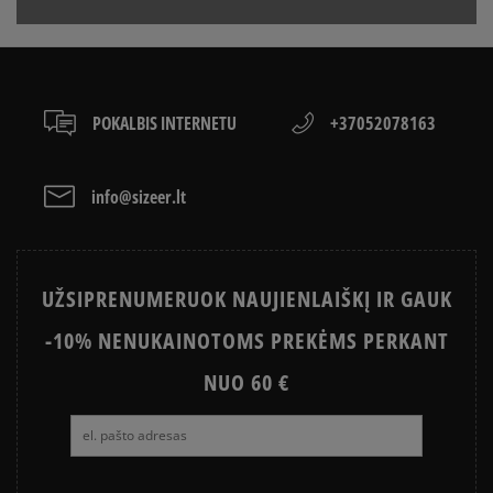
sumokėti už prekes kurjeriui kortele arba grynais.
VANS OLD SKOOL VS SUPERSTAR
KAIP IŠSIRINKTI BATUS?
Paslauga yra papildomai apmokestinama 3 €.
APŽIŪRĖK
LACOSTE ISTORIJA
SNEAKER‘IŲ ISTORIJA
POKALBIS INTERNETU
+37052078163
ADIDAS ISTORIJA
HISTORIA CONVERSE
info@sizeer.lt
UŽSIPRENUMERUOK NAUJIENLAIŠKĮ IR GAUK
-10% NENUKAINOTOMS PREKĖMS PERKANT
NUO 60 €