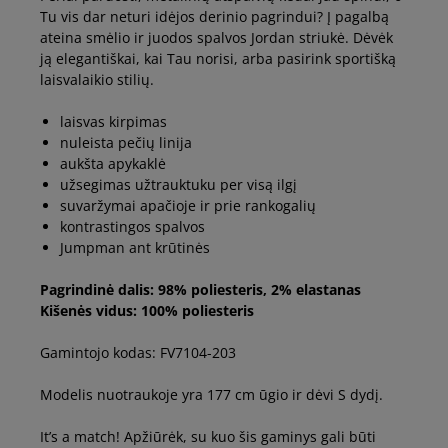
Tu vis dar neturi idėjos derinio pagrindui? Į pagalbą
ateina smėlio ir juodos spalvos Jordan striukė. Dėvėk
ją elegantiškai, kai Tau norisi, arba pasirink sportišką
laisvalaikio stilių.
laisvas kirpimas
nuleista pečių linija
aukšta apykaklė
užsegimas užtrauktuku per visą ilgį
suvaržymai apačioje ir prie rankogalių
kontrastingos spalvos
Jumpman ant krūtinės
Pagrindinė dalis: 98% poliesteris, 2% elastanas
Kišenės vidus: 100% poliesteris
Gamintojo kodas: FV7104-203
Modelis nuotraukoje yra 177 cm ūgio ir dėvi S dydį.
It’s a match! Apžiūrėk, su kuo šis gaminys gali būti