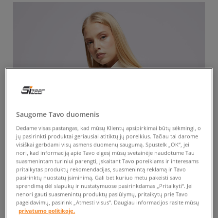
Saugome Tavo duomenis
Dedame visas pastangas, kad mūsų Klientų apsipirkimai būtų sėkmingi, o
jų pasirinkti produktai geriausiai atitiktų jų poreikius. Tačiau tai darome
visiškai gerbdami visų asmens duomenų saugumą. Spustelk „OK“, jei
nori, kad informaciją apie Tavo elgesį mūsų svetainėje naudotume Tau
suasmenintam turiniui parengti, įskaitant Tavo poreikiams ir interesams
pritaikytas produktų rekomendacijas, suasmenintą reklamą ir Tavo
pasirinktų nuostatų įsiminimą. Gali bet kuriuo metu pakeisti savo
sprendimą dėl slapukų ir nustatymuose pasirinkdamas „Pritaikyti“. Jei
nenori gauti suasmenintų produktų pasiūlymų, pritaikytų prie Tavo
-10% UŽ MAŽ. 70 €, KODAS: SALE
pageidavimų, pasirink „Atmesti visus”. Daugiau informacijos rasite mūsų
privatumo politikoje.