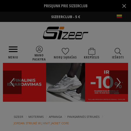
×
PRISIJUNK PRIE SIZEERCLUB
SIZEERCLUB - 5 €
MANO
MENIU
NORŲ SĄRAŠAS
KREPŠELIS
IEŠKOTI
PASKYRA
›
›
›
›
SIZEER
MOTERIMS
APRANGA
PAVASARINĖS STRIUKĖS
JORDAN STRIUKĖ W J KNIT JACKET CORE