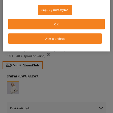
JORDAN STRIUKĖ W J KNIT
Slapukų nustatymai
JACKET CORE
moterims, pavasarinės striukės
OK
5.0
(
2
)
Atmesti visus
54
€
64
€
-16%
(žemiausia kaina per pastarąsias 30 dienų iki nuolaidos)
90
€
-40%
(pradinė kaina)
+ 54 tšk.
SizeerClub
SPALVA
RUSVAI GELSVA
Pasirinkti dydį