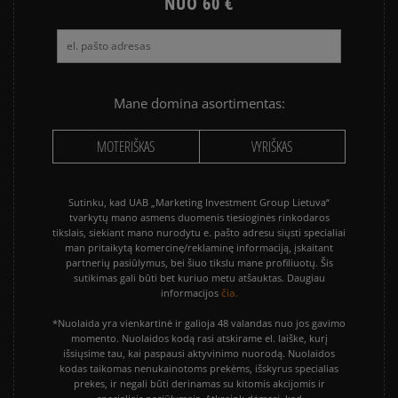
NUO 60 €
Mane domina asortimentas:
MOTERIŠKAS
VYRIŠKAS
Sutinku, kad UAB „Marketing Investment Group Lietuva“
tvarkytų mano asmens duomenis tiesioginės rinkodaros
tikslais, siekiant mano nurodytu e. pašto adresu siųsti specialiai
man pritaikytą komercinę/reklaminę informaciją, įskaitant
partnerių pasiūlymus, bei šiuo tikslu mane profiliuotų. Šis
sutikimas gali būti bet kuriuo metu atšauktas. Daugiau
čia.
informacijos
*Nuolaida yra vienkartinė ir galioja 48 valandas nuo jos gavimo
momento. Nuolaidos kodą rasi atskirame el. laiške, kurį
išsiųsime tau, kai paspausi aktyvinimo nuorodą. Nuolaidos
kodas taikomas nenukainotoms prekėms, išskyrus specialias
prekes, ir negali būti derinamas su kitomis akcijomis ir