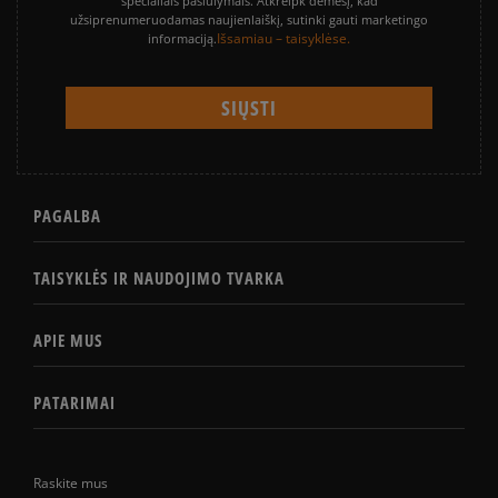
specialiais pasiūlymais. Atkreipk dėmesį, kad
užsiprenumeruodamas naujienlaiškį, sutinki gauti marketingo
Išsamiau – taisyklėse.
informaciją.
PAGALBA
TAISYKLĖS IR NAUDOJIMO TVARKA
APIE MUS
PATARIMAI
Raskite mus