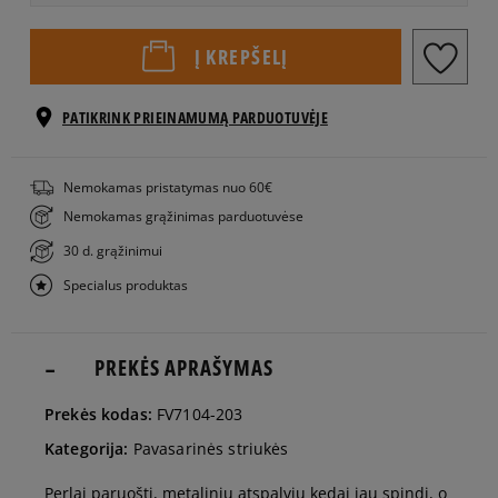
XS
Į KREPŠELĮ
S
PATIKRINK PRIEINAMUMĄ PARDUOTUVĖJE
M
Nemokamas pristatymas nuo 60€
Nemokamas grąžinimas parduotuvėse
L
30 d. grąžinimui
Specialus produktas
PREKĖS APRAŠYMAS
Prekės kodas:
FV7104-203
Kategorija:
Pavasarinės striukės
Perlai paruošti, metalinių atspalvių kedai jau spindi, o