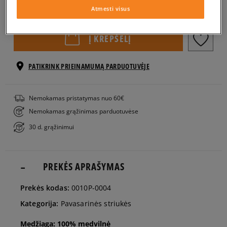
Pasirinkti dydį
Atmesti visus
S
Į KREPŠELĮ
M
PATIKRINK PRIEINAMUMĄ PARDUOTUVĖJE
L
Nemokamas pristatymas nuo 60€
Nemokamas grąžinimas parduotuvėse
XL
30 d. grąžinimui
PREKĖS APRAŠYMAS
Prekės kodas:
0010P-0004
Kategorija:
Pavasarinės striukės
Medžiaga: 100% medvilnė