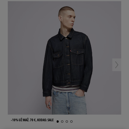
-10% UŽ MAŽ. 70 €, KODAS: SALE