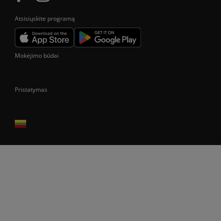
Atsisiųskite programą
Mokėjimo būdai
Pristatymas
Prekes pristatome tik Lietuvos Respublikos teritorijoje