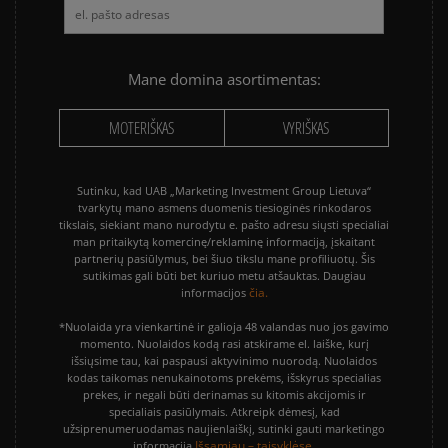
Mane domina asortimentas:
MOTERIŠKAS
VYRIŠKAS
Sutinku, kad UAB „Marketing Investment Group Lietuva“
tvarkytų mano asmens duomenis tiesioginės rinkodaros
tikslais, siekiant mano nurodytu e. pašto adresu siųsti specialiai
man pritaikytą komercinę/reklaminę informaciją, įskaitant
partnerių pasiūlymus, bei šiuo tikslu mane profiliuotų. Šis
sutikimas gali būti bet kuriuo metu atšauktas. Daugiau
čia.
informacijos
*Nuolaida yra vienkartinė ir galioja 48 valandas nuo jos gavimo
momento. Nuolaidos kodą rasi atskirame el. laiške, kurį
išsiųsime tau, kai paspausi aktyvinimo nuorodą. Nuolaidos
kodas taikomas nenukainotoms prekėms, išskyrus specialias
prekes, ir negali būti derinamas su kitomis akcijomis ir
specialiais pasiūlymais. Atkreipk dėmesį, kad
užsiprenumeruodamas naujienlaiškį, sutinki gauti marketingo
Išsamiau – taisyklėse.
informaciją.