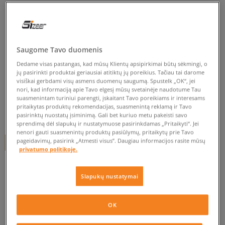
LEVI'S STRIUKĖ
EMBARCADERO STATION JKT
DARK INDIGO - FLAT FI
Saugome Tavo duomenis
vyrams, pavasarinės striukės
Dedame visas pastangas, kad mūsų Klientų apsipirkimai būtų sėkmingi, o
jų pasirinkti produktai geriausiai atitiktų jų poreikius. Tačiau tai darome
5.0
(
2
)
visiškai gerbdami visų asmens duomenų saugumą. Spustelk „OK“, jei
nori, kad informaciją apie Tavo elgesį mūsų svetainėje naudotume Tau
84
€
suasmenintam turiniui parengti, įskaitant Tavo poreikiams ir interesams
pritaikytas produktų rekomendacijas, suasmenintą reklamą ir Tavo
84,15
€
-0%
(žemiausia kaina per pastarąsias 30 dienų iki nuolaidos)
pasirinktų nuostatų įsiminimą. Gali bet kuriuo metu pakeisti savo
140
€
-40%
(pradinė kaina)
sprendimą dėl slapukų ir nustatymuose pasirinkdamas „Pritaikyti“. Jei
nenori gauti suasmenintų produktų pasiūlymų, pritaikytų prie Tavo
pageidavimų, pasirink „Atmesti visus”. Daugiau informacijos rasite mūsų
+ 84 tšk.
SizeerClub
privatumo politikoje.
SPALVA
TAMSIAI MĖLYNA
Slapukų nustatymai
OK