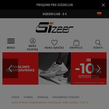
×
PRISIJUNK PRIE SIZEERCLUB
SIZEERCLUB - 5 €
MANO
MENIU
NORŲ SĄRAŠAS
KREPŠELIS
IEŠKOTI
PASKYRA
›
›
›
›
SIZEER
VYRAMS
APRANGA
PAVASARINĖS STRIUKĖS
LEVI'S STRIUKĖ EMBARCADERO STATION JKT DARK INDIGO - FLAT FI