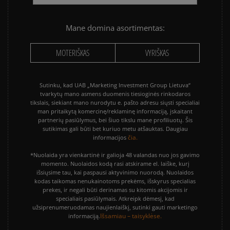
Mane domina asortimentas:
MOTERIŠKAS
VYRIŠKAS
Sutinku, kad UAB „Marketing Investment Group Lietuva“
tvarkytų mano asmens duomenis tiesioginės rinkodaros
tikslais, siekiant mano nurodytu e. pašto adresu siųsti specialiai
man pritaikytą komercinę/reklaminę informaciją, įskaitant
partnerių pasiūlymus, bei šiuo tikslu mane profiliuotų. Šis
sutikimas gali būti bet kuriuo metu atšauktas. Daugiau
čia.
informacijos
*Nuolaida yra vienkartinė ir galioja 48 valandas nuo jos gavimo
momento. Nuolaidos kodą rasi atskirame el. laiške, kurį
išsiųsime tau, kai paspausi aktyvinimo nuorodą. Nuolaidos
kodas taikomas nenukainotoms prekėms, išskyrus specialias
prekes, ir negali būti derinamas su kitomis akcijomis ir
specialiais pasiūlymais. Atkreipk dėmesį, kad
užsiprenumeruodamas naujienlaiškį, sutinki gauti marketingo
Išsamiau – taisyklėse.
informaciją.