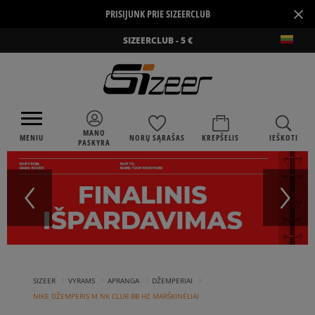
×
PRISIJUNK PRIE SIZEERCLUB
SIZEERCLUB - 5 €
MANO
MENIU
NORŲ SĄRAŠAS
KREPŠELIS
IEŠKOTI
PASKYRA
›
›
›
›
SIZEER
VYRAMS
APRANGA
DŽEMPERIAI
NIKE DŽEMPERIS M NK CLUB BB HZ MARŠKINĖLIAI