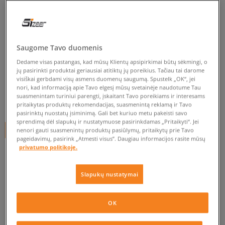
NIKE DŽEMPERIS M NK CLUB
BB HZ MARŠKINĖLIAI
vyrams, džemperiai
Saugome Tavo duomenis
4.7
(
22
)
Dedame visas pastangas, kad mūsų Klientų apsipirkimai būtų sėkmingi, o
jų pasirinkti produktai geriausiai atitiktų jų poreikius. Tačiau tai darome
visiškai gerbdami visų asmens duomenų saugumą. Spustelk „OK“, jei
49
€
nori, kad informaciją apie Tavo elgesį mūsų svetainėje naudotume Tau
suasmenintam turiniui parengti, įskaitant Tavo poreikiams ir interesams
59
€
-17%
(žemiausia kaina per pastarąsias 30 dienų iki nuolaidos)
pritaikytas produktų rekomendacijas, suasmenintą reklamą ir Tavo
70
€
-30%
(pradinė kaina)
pasirinktų nuostatų įsiminimą. Gali bet kuriuo metu pakeisti savo
sprendimą dėl slapukų ir nustatymuose pasirinkdamas „Pritaikyti“. Jei
+ 49 tšk.
SizeerClub
nenori gauti suasmenintų produktų pasiūlymų, pritaikytų prie Tavo
pageidavimų, pasirink „Atmesti visus”. Daugiau informacijos rasite mūsų
privatumo politikoje.
SPALVA
JUODA
Slapukų nustatymai
OK
Pasirinkti dydį