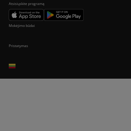
Atsisiųskite programą
Mokėjimo būdai
Pristatymas
Prekes pristatome tik Lietuvos Respublikos teritorijoje