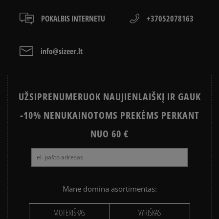
Klientų atsiliepimai
LACOSTE ISTORIJA
SNEAKER‘IŲ ISTORIJA
POKALBIS INTERNETU
+37052078163
ADIDAS ISTORIJA
HISTORIA CONVERSE
Išvalyti
Paieška
info@sizeer.lt
UŽSIPRENUMERUOK NAUJIENLAIŠKĮ IR GAUK
-10% NENUKAINOTOMS PREKĖMS PERKANT
NUO 60 €
Mane domina asortimentas:
MOTERIŠKAS
VYRIŠKAS