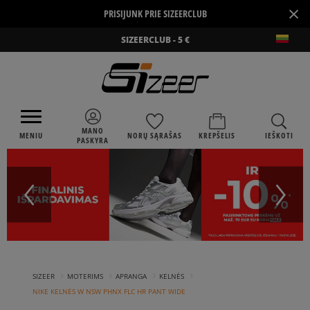
×
PRISIJUNK PRIE SIZEERCLUB
SIZEERCLUB - 5 €
MANO
MENIU
NORŲ SĄRAŠAS
KREPŠELIS
IEŠKOTI
PASKYRA
›
›
›
›
SIZEER
MOTERIMS
APRANGA
KELNĖS
NIKE KELNĖS W NSW PHNX FLC HR PANT WIDE