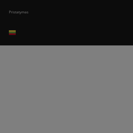
Pristatymas
Prekes pristatome tik Lietuvos Respublikos teritorijoje