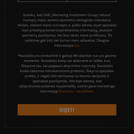
Sutinku, kad UAB „Marketing Investment Group Lietuva“
tvarkytų mano asmens duomenis tiesioginės rinkodaros
tikslais, siekiant mano nurodytu e. pašto adresu siųsti specialiai
man pritaikytą komercinę/reklaminę informaciją, įskaitant
partnerių pasiūlymus, bei šiuo tikslu mane profiliuotų. Šis
sutikimas gali būti bet kuriuo metu atšauktas. Daugiau
čia.
informacijos
*Nuolaida yra vienkartinė ir galioja 48 valandas nuo jos gavimo
momento. Nuolaidos kodą rasi atskirame el. laiške, kurį
išsiųsime tau, kai paspausi aktyvinimo nuorodą. Nuolaidos
kodas taikomas nenukainotoms prekėms, išskyrus specialias
prekes, ir negali būti derinamas su kitomis akcijomis ir
specialiais pasiūlymais. Atkreipk dėmesį, kad
užsiprenumeruodamas naujienlaiškį, sutinki gauti marketingo
Išsamiau – taisyklėse.
informaciją.