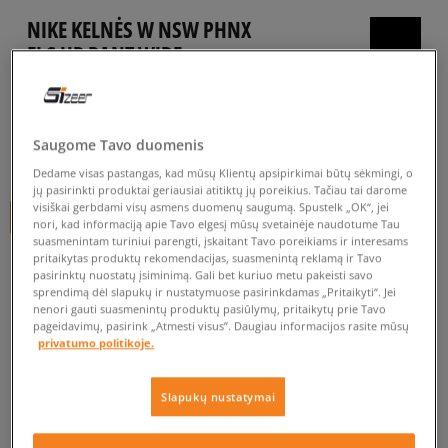
NIKE KELNĖS W NSW PHNX
FLC HR PANT WIDE
moterims, kelnės
5.0
(
135
)
Saugome Tavo duomenis
39
€
Dedame visas pastangas, kad mūsų Klientų apsipirkimai būtų sėkmingi, o
jų pasirinkti produktai geriausiai atitiktų jų poreikius. Tačiau tai darome
visiškai gerbdami visų asmens duomenų saugumą. Spustelk „OK“, jei
+ 39 tšk.
SizeerClub
nori, kad informaciją apie Tavo elgesį mūsų svetainėje naudotume Tau
suasmenintam turiniui parengti, įskaitant Tavo poreikiams ir interesams
pritaikytas produktų rekomendacijas, suasmenintą reklamą ir Tavo
pasirinktų nuostatų įsiminimą. Gali bet kuriuo metu pakeisti savo
sprendimą dėl slapukų ir nustatymuose pasirinkdamas „Pritaikyti“. Jei
nenori gauti suasmenintų produktų pasiūlymų, pritaikytų prie Tavo
pageidavimų, pasirink „Atmesti visus”. Daugiau informacijos rasite mūsų
Prekė neprieinama
privatumo politikoje.
Jei prekė vėl bus sandėlyje, gausi pranešimą iš mūsų.
Slapukų nustatymai
Pasirinkti dydį