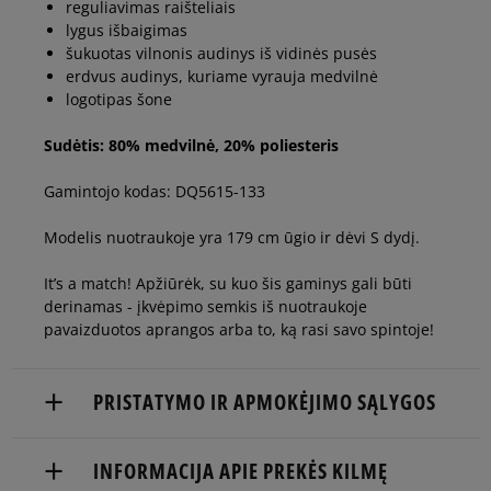
reguliavimas raišteliais
lygus išbaigimas
šukuotas vilnonis audinys iš vidinės pusės
erdvus audinys, kuriame vyrauja medvilnė
logotipas šone
Sudėtis: 80% medvilnė, 20% poliesteris
Gamintojo kodas: DQ5615-133
Modelis nuotraukoje yra 179 cm ūgio ir dėvi S dydį.
It’s a match! Apžiūrėk, su kuo šis gaminys gali būti
derinamas - įkvėpimo semkis iš nuotraukoje
pavaizduotos aprangos arba to, ką rasi savo spintoje!
PRISTATYMO IR APMOKĖJIMO SĄLYGOS
NEMOKAMAS PRISTATYMAS NUO 60 €
INFORMACIJA APIE PREKĖS KILMĘ