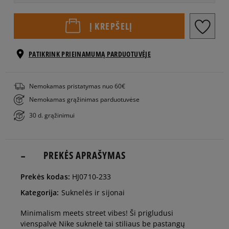
XS
Į KREPŠELĮ
Pranešti
S
PATIKRINK PRIEINAMUMĄ PARDUOTUVĖJE
man
Nemokamas pristatymas nuo 60€
Pranešti
M
man
Nemokamas grąžinimas parduotuvėse
30 d. grąžinimui
L
PREKĖS APRAŠYMAS
Pranešti
XL
man
Prekės kodas:
HJ0710-233
Kategorija:
Suknelės ir sijonai
Pranešti
XXL
man
Minimalism meets street vibes! Ši prigludusi
vienspalvė Nike suknelė tai stiliaus be pastangų