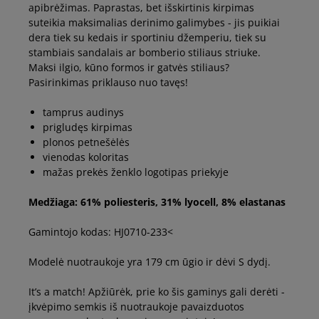
apibrėžimas. Paprastas, bet išskirtinis kirpimas
suteikia maksimalias derinimo galimybes - jis puikiai
dera tiek su kedais ir sportiniu džemperiu, tiek su
stambiais sandalais ar bomberio stiliaus striuke.
Maksi ilgio, kūno formos ir gatvės stiliaus?
Pasirinkimas priklauso nuo tavęs!
tamprus audinys
prigludęs kirpimas
plonos petnešėlės
vienodas koloritas
mažas prekės ženklo logotipas priekyje
Medžiaga: 61% poliesteris, 31% lyocell, 8% elastanas
Gamintojo kodas: HJ0710-233<
Modelė nuotraukoje yra 179 cm ūgio ir dėvi S dydį.
It’s a match! Apžiūrėk, prie ko šis gaminys gali derėti -
įkvėpimo semkis iš nuotraukoje pavaizduotos