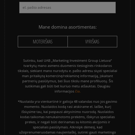
Mane domina asortimentas:
MOTERIŠKAS
VYRIŠKAS
Sutinku, kad UAB „Marketing Investment Group Lietuva“
tvarkytų mano asmens duomenis tiesioginės rinkodaros
tikslais, siekiant mano nurodytu e. pašto adresu siųsti specialiai
man pritaikytą komercinę/reklaminę informaciją, įskaitant
partnerių pasiūlymus, bei šiuo tikslu mane profiliuotų. Šis
sutikimas gali būti bet kuriuo metu atšauktas. Daugiau
čia.
informacijos
*Nuolaida yra vienkartinė ir galioja 48 valandas nuo jos gavimo
momento. Nuolaidos kodą rasi atskirame el. laiške, kurį
išsiųsime tau, kai paspausi aktyvinimo nuorodą. Nuolaidos
kodas taikomas nenukainotoms prekėms, išskyrus specialias
prekes, ir negali būti derinamas su kitomis akcijomis ir
specialiais pasiūlymais. Atkreipk dėmesį, kad
užsiprenumeruodamas naujienlaiškį, sutinki gauti marketingo