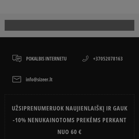
KAIP PARINKTI KELNIŲ DYDĮ
atsiskaityti VISA, MasterCard, Maestro, American
Express kreditinėmis ir debeto kortelėmis bei kitais
SUPERSTAR VS SUPERSTAR SLIP
KAIP AVĖTI SPORTBAČIUS
būdais.
ON
Apmokėjimas atsiimant prekes - tai galimybė
CONVERSE, VANS AR DC
sumokėti už prekes kurjeriui kortele arba grynais.
VANS OLD SKOOL VS SUPERSTAR
KAIP IŠSIRINKTI BATUS?
Paslauga yra papildomai apmokestinama 3 €.
APŽIŪRĖK
LACOSTE ISTORIJA
SNEAKER‘IŲ ISTORIJA
POKALBIS INTERNETU
+37052078163
ADIDAS ISTORIJA
HISTORIA CONVERSE
info@sizeer.lt
UŽSIPRENUMERUOK NAUJIENLAIŠKĮ IR GAUK
-10% NENUKAINOTOMS PREKĖMS PERKANT
NUO 60 €