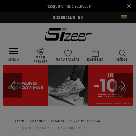
×
PRISIJUNK PRIE SIZEERCLUB
SIZEERCLUB - 5 €
MANO
MENIU
NORŲ SĄRAŠAS
KREPŠELIS
IEŠKOTI
PASKYRA
›
›
›
›
SIZEER
MOTERIMS
APRANGA
SUKNELĖS IR SIJONAI
NIKE SUKNELĖ W NSW NK CHLL KNT MRIB TNK DRS