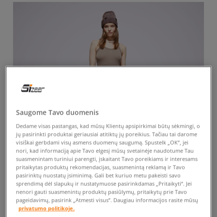
Saugome Tavo duomenis
Dedame visas pastangas, kad mūsų Klientų apsipirkimai būtų sėkmingi, o
jų pasirinkti produktai geriausiai atitiktų jų poreikius. Tačiau tai darome
visiškai gerbdami visų asmens duomenų saugumą. Spustelk „OK“, jei
nori, kad informaciją apie Tavo elgesį mūsų svetainėje naudotume Tau
suasmenintam turiniui parengti, įskaitant Tavo poreikiams ir interesams
pritaikytas produktų rekomendacijas, suasmenintą reklamą ir Tavo
pasirinktų nuostatų įsiminimą. Gali bet kuriuo metu pakeisti savo
sprendimą dėl slapukų ir nustatymuose pasirinkdamas „Pritaikyti“. Jei
nenori gauti suasmenintų produktų pasiūlymų, pritaikytų prie Tavo
pageidavimų, pasirink „Atmesti visus”. Daugiau informacijos rasite mūsų
-10% UŽ MAŽ. 70 €, KODAS: SALE
privatumo politikoje.