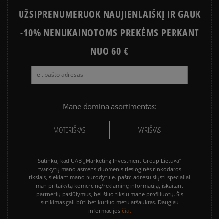
UŽSIPRENUMERUOK NAUJIENLAIŠKĮ IR GAUK
-10% NENUKAINOTOMS PREKĖMS PERKANT
NUO 60 €
Mane domina asortimentas:
MOTERIŠKAS
VYRIŠKAS
Sutinku, kad UAB „Marketing Investment Group Lietuva“
tvarkytų mano asmens duomenis tiesioginės rinkodaros
tikslais, siekiant mano nurodytu e. pašto adresu siųsti specialiai
man pritaikytą komercinę/reklaminę informaciją, įskaitant
partnerių pasiūlymus, bei šiuo tikslu mane profiliuotų. Šis
sutikimas gali būti bet kuriuo metu atšauktas. Daugiau
čia.
informacijos