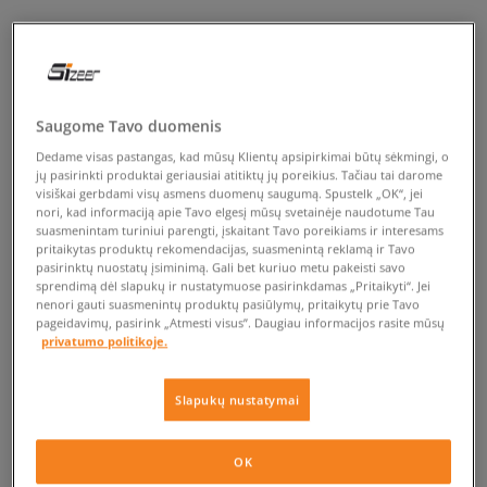
Saugome Tavo duomenis
Dedame visas pastangas, kad mūsų Klientų apsipirkimai būtų sėkmingi, o
jų pasirinkti produktai geriausiai atitiktų jų poreikius. Tačiau tai darome
visiškai gerbdami visų asmens duomenų saugumą. Spustelk „OK“, jei
nori, kad informaciją apie Tavo elgesį mūsų svetainėje naudotume Tau
suasmenintam turiniui parengti, įskaitant Tavo poreikiams ir interesams
pritaikytas produktų rekomendacijas, suasmenintą reklamą ir Tavo
pasirinktų nuostatų įsiminimą. Gali bet kuriuo metu pakeisti savo
sprendimą dėl slapukų ir nustatymuose pasirinkdamas „Pritaikyti“. Jei
nenori gauti suasmenintų produktų pasiūlymų, pritaikytų prie Tavo
pageidavimų, pasirink „Atmesti visus”. Daugiau informacijos rasite mūsų
privatumo politikoje.
Slapukų nustatymai
OK