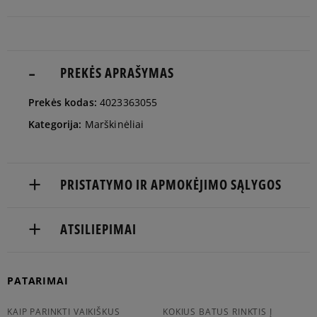
man
Pranešti
M
man
PREKĖS APRAŠYMAS
Pranešti
Prekės kodas:
4023363055
L
man
Kategorija:
Marškinėliai
Pranešti
XL
man
PRISTATYMO IR APMOKĖJIMO SĄLYGOS
NEMOKAMAS PRISTATYMAS NUO 60 €
ATSILIEPIMAI
Prekės pristatomos per 2-6 d.d.
Produktas dar neturi atsiliepimų
PATARIMAI
Pristatymas:
kurjeriu
KAIP PARINKTI VAIKIŠKUS
KOKIUS BATUS RINKTIS Į