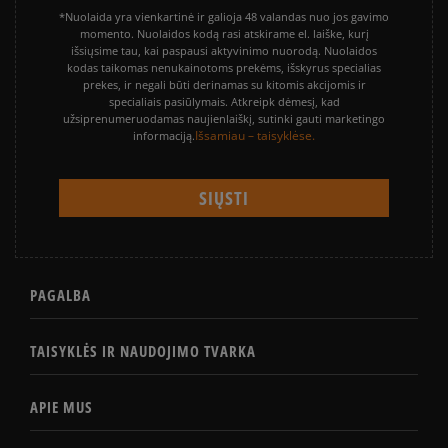
*Nuolaida yra vienkartinė ir galioja 48 valandas nuo jos gavimo
momento. Nuolaidos kodą rasi atskirame el. laiške, kurį
išsiųsime tau, kai paspausi aktyvinimo nuorodą. Nuolaidos
kodas taikomas nenukainotoms prekėms, išskyrus specialias
prekes, ir negali būti derinamas su kitomis akcijomis ir
specialiais pasiūlymais. Atkreipk dėmesį, kad
užsiprenumeruodamas naujienlaiškį, sutinki gauti marketingo
Išsamiau – taisyklėse.
informaciją.
PAGALBA
TAISYKLĖS IR NAUDOJIMO TVARKA
APIE MUS