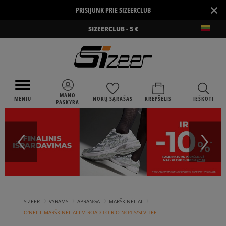
×
PRISIJUNK PRIE SIZEERCLUB
SIZEERCLUB - 5 €
MANO
MENIU
NORŲ SĄRAŠAS
KREPŠELIS
IEŠKOTI
PASKYRA
›
›
›
›
SIZEER
VYRAMS
APRANGA
MARŠKINĖLIAI
O'NEILL MARŠKINĖLIAI LM ROAD TO RIO NO4 S/SLV TEE