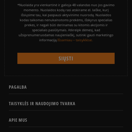
*Nuolaida yra vienkartinė ir galioja 48 valandas nuo jos gavimo
momento. Nuolaidos kodą rasi atskirame el. laiške, kurį
išsiųsime tau, kai paspausi aktyvinimo nuorodą. Nuolaidos
kodas taikomas nenukainotoms prekėms, išskyrus specialias
prekes, ir negali būti derinamas su kitomis akcijomis ir
specialiais pasiūlymais. Atkreipk dėmesį, kad
užsiprenumeruodamas naujienlaiškį, sutinki gauti marketingo
Išsamiau – taisyklėse.
informaciją.
PAGALBA
TAISYKLĖS IR NAUDOJIMO TVARKA
APIE MUS