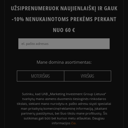
UŽSIPRENUMERUOK NAUJIENLAIŠKĮ IR GAUK
-10% NENUKAINOTOMS PREKĖMS PERKANT
NUO 60 €
Mane domina asortimentas:
MOTERIŠKAS
VYRIŠKAS
Sutinku, kad UAB „Marketing Investment Group Lietuva“
tvarkytų mano asmens duomenis tiesioginės rinkodaros
tikslais, siekiant mano nurodytu e. pašto adresu siųsti specialiai
man pritaikytą komercinę/reklaminę informaciją, įskaitant
partnerių pasiūlymus, bei šiuo tikslu mane profiliuotų. Šis
sutikimas gali būti bet kuriuo metu atšauktas. Daugiau
čia.
informacijos