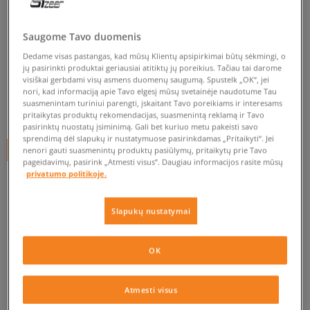
O'NEILL MEGZTINIS LW
HAUNT CR
Saugome Tavo duomenis
Dedame visas pastangas, kad mūsų Klientų apsipirkimai būtų sėkmingi, o
moterims, megztiniai
jų pasirinkti produktai geriausiai atitiktų jų poreikius. Tačiau tai darome
visiškai gerbdami visų asmens duomenų saugumą. Spustelk „OK“, jei
0.0
(
0
)
nori, kad informaciją apie Tavo elgesį mūsų svetainėje naudotume Tau
suasmenintam turiniui parengti, įskaitant Tavo poreikiams ir interesams
29,95
€
pritaikytas produktų rekomendacijas, suasmenintą reklamą ir Tavo
pasirinktų nuostatų įsiminimą. Gali bet kuriuo metu pakeisti savo
sprendimą dėl slapukų ir nustatymuose pasirinkdamas „Pritaikyti“. Jei
+ 30 tšk.
SizeerClub
nenori gauti suasmenintų produktų pasiūlymų, pritaikytų prie Tavo
pageidavimų, pasirink „Atmesti visus”. Daugiau informacijos rasite mūsų
privatumo politikoje.
Prekė neprieinama
Slapukų nustatymai
Jei prekė vėl bus sandėlyje, gausi pranešimą iš mūsų.
OK
Pasirinkti dydį
Atmesti visus
PATIKRINK PRIEINAMUMĄ PARDUOTUVĖJE
Pranešti
XS