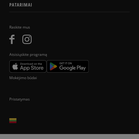
PATARIMAI
Raskite mus
Atsisiųskite programą
Mokėjimo būdai
Pristatymas
Prekes pristatome tik Lietuvos Respublikos teritorijoje