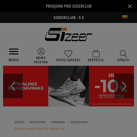
×
PRISIJUNK PRIE SIZEERCLUB
SIZEERCLUB - 5 €
MANO
MENIU
NORŲ SĄRAŠAS
KREPŠELIS
IEŠKOTI
PASKYRA
›
›
›
›
SIZEER
MOTERIMS
APRANGA
MEGZTINIAI
O'NEILL MEGZTINIS LW HAUNT CR