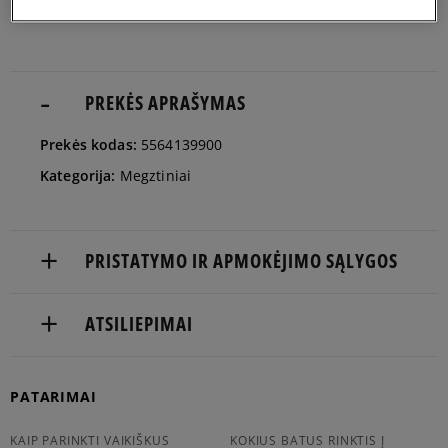
man
Pranešti
S
man
PREKĖS APRAŠYMAS
Pranešti
Prekės kodas:
5564139900
M
man
Kategorija:
Megztiniai
Pranešti
L
man
PRISTATYMO IR APMOKĖJIMO SĄLYGOS
NEMOKAMAS PRISTATYMAS NUO 60 €
ATSILIEPIMAI
Prekės pristatomos per 2-6 d.d.
Produktas dar neturi atsiliepimų
PATARIMAI
Pristatymas:
kurjeriu
KAIP PARINKTI VAIKIŠKUS
KOKIUS BATUS RINKTIS Į