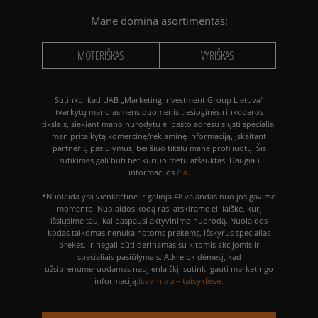
Mane domina asortimentas:
MOTERIŠKAS
VYRIŠKAS
Sutinku, kad UAB „Marketing Investment Group Lietuva“
tvarkytų mano asmens duomenis tiesioginės rinkodaros
tikslais, siekiant mano nurodytu e. pašto adresu siųsti specialiai
man pritaikytą komercinę/reklaminę informaciją, įskaitant
partnerių pasiūlymus, bei šiuo tikslu mane profiliuotų. Šis
sutikimas gali būti bet kuriuo metu atšauktas. Daugiau
čia.
informacijos
*Nuolaida yra vienkartinė ir galioja 48 valandas nuo jos gavimo
momento. Nuolaidos kodą rasi atskirame el. laiške, kurį
išsiųsime tau, kai paspausi aktyvinimo nuorodą. Nuolaidos
kodas taikomas nenukainotoms prekėms, išskyrus specialias
prekes, ir negali būti derinamas su kitomis akcijomis ir
specialiais pasiūlymais. Atkreipk dėmesį, kad
užsiprenumeruodamas naujienlaiškį, sutinki gauti marketingo
Išsamiau – taisyklėse.
informaciją.