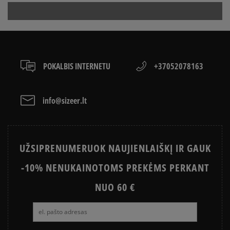
ON
Apmokėjimas atsiimant prekes - tai galimybė
CONVERSE, VANS AR DC
sumokėti už prekes kurjeriui kortele arba grynais.
VANS OLD SKOOL VS SUPERSTAR
KAIP IŠSIRINKTI BATUS?
Paslauga yra papildomai apmokestinama 3 €.
Kaip mes renkame atsiliepimus?
APŽIŪRĖK
Klientų atsiliepimai
LACOSTE ISTORIJA
SNEAKER‘IŲ ISTORIJA
POKALBIS INTERNETU
+37052078163
ADIDAS ISTORIJA
HISTORIA CONVERSE
info@sizeer.lt
Išvalyti
Paieška
UŽSIPRENUMERUOK NAUJIENLAIŠKĮ IR GAUK
-10% NENUKAINOTOMS PREKĖMS PERKANT
NUO 60 €