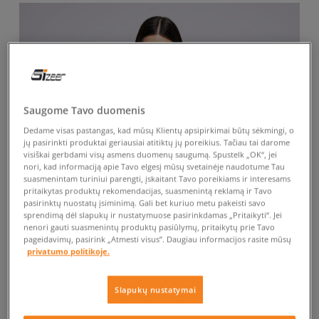
Saugome Tavo duomenis
Dedame visas pastangas, kad mūsų Klientų apsipirkimai būtų sėkmingi, o
jų pasirinkti produktai geriausiai atitiktų jų poreikius. Tačiau tai darome
visiškai gerbdami visų asmens duomenų saugumą. Spustelk „OK“, jei
nori, kad informaciją apie Tavo elgesį mūsų svetainėje naudotume Tau
suasmenintam turiniui parengti, įskaitant Tavo poreikiams ir interesams
pritaikytas produktų rekomendacijas, suasmenintą reklamą ir Tavo
pasirinktų nuostatų įsiminimą. Gali bet kuriuo metu pakeisti savo
sprendimą dėl slapukų ir nustatymuose pasirinkdamas „Pritaikyti“. Jei
nenori gauti suasmenintų produktų pasiūlymų, pritaikytų prie Tavo
pageidavimų, pasirink „Atmesti visus”. Daugiau informacijos rasite mūsų
privatumo politikoje.
Slapukų nustatymai
-10% UŽ MAŽ. 70 €, KODAS: SALE