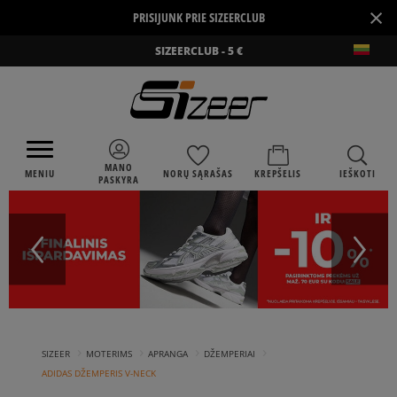
×
PRISIJUNK PRIE SIZEERCLUB
SIZEERCLUB - 5 €
MANO
MENIU
NORŲ SĄRAŠAS
KREPŠELIS
IEŠKOTI
PASKYRA
›
›
›
›
SIZEER
MOTERIMS
APRANGA
DŽEMPERIAI
ADIDAS DŽEMPERIS V-NECK