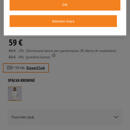
OK
ADIDAS DŽEMPERIS V-NECK
moterims, džemperiai
Atmesti visus
5.0
(
5
)
59
€
60
€
-2%
(žemiausia kaina per pastarąsias 30 dienų iki nuolaidos)
65
€
-9%
(pradinė kaina)
+ 59 tšk.
SizeerClub
SPALVA
KREMINĖ
Pasirinkti dydį