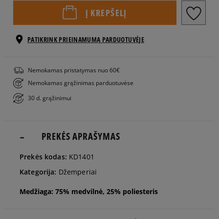
EU dydžiai
US dydžiai
Į KREPŠELĮ
34
Pranešti man
PATIKRINK PRIEINAMUMĄ PARDUOTUVĖJE
36
Pranešti man
Nemokamas pristatymas nuo 60€
Nemokamas grąžinimas parduotuvėse
38
Pranešti man
30 d. grąžinimui
40
PREKĖS APRAŠYMAS
Prekės kodas:
KD1401
Kategorija:
Džemperiai
Medžiaga: 75% medvilnė, 25% poliesteris