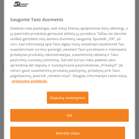
JORDAN KELNĖS JORDAN
BROOKLYN FLEECE
Saugome Tavo duomenis
vyrams, kelnės
Dedame visas pastangas, kad mūsų Klientų apsipirkimai būtų sėkmingi, o
jų pasirinkti produktai geriausiai atitiktų jų poreikius. Tačiau tai darome
5.0
(
50
)
visiškai gerbdami visų asmens duomenų saugumą. Spustelk „OK“, jei
nori, kad informaciją apie Tavo elgesį mūsų svetainėje naudotume Tau
49
€
suasmenintam turiniui parengti, įskaitant Tavo poreikiams ir interesams
pritaikytas produktų rekomendacijas, suasmenintą reklamą ir Tavo
pasirinktų nuostatų įsiminimą. Gali bet kuriuo metu pakeisti savo
sprendimą dėl slapukų ir nustatymuose pasirinkdamas „Pritaikyti“. Jei
+ 49 tšk.
SizeerClub
nenori gauti suasmenintų produktų pasiūlymų, pritaikytų prie Tavo
pageidavimų, pasirink „Atmesti visus”. Daugiau informacijos rasite mūsų
privatumo politikoje.
Slapukų nustatymai
Prekė neprieinama
OK
Jei prekė vėl bus sandėlyje, gausi pranešimą iš mūsų.
Atmesti visus
Pasirinkti dydį