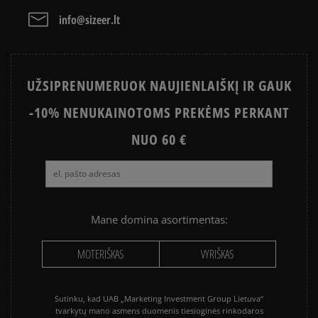
Išvalyti
Paieška
info@sizeer.lt
UŽSIPRENUMERUOK NAUJIENLAIŠKĮ IR GAUK
-10% NENUKAINOTOMS PREKĖMS PERKANT
NUO 60 €
Mane domina asortimentas:
MOTERIŠKAS
VYRIŠKAS
Sutinku, kad UAB „Marketing Investment Group Lietuva“
tvarkytų mano asmens duomenis tiesioginės rinkodaros