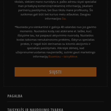
tikslais, siekiant mano nurodytu e. pašto adresu siųsti specialiai
man pritaikytą komercinę/reklaminę informaciją, įskaitant
partnerių pasiūlymus, bei šiuo tikslu mane profiliuotų. Šis
sutikimas gali būti bet kuriuo metu atšauktas. Daugiau
čia.
informacijos
*Nuolaida yra vienkartinė ir galioja 48 valandas nuo jos gavimo
momento. Nuolaidos kodą rasi atskirame el. laiške, kurį
išsiųsime tau, kai paspausi aktyvinimo nuorodą. Nuolaidos
kodas taikomas nenukainotoms prekėms, išskyrus specialias
prekes, ir negali būti derinamas su kitomis akcijomis ir
specialiais pasiūlymais. Atkreipk dėmesį, kad
užsiprenumeruodamas naujienlaiškį, sutinki gauti marketingo
Išsamiau – taisyklėse.
informaciją.
PAGALBA
TAISYKLĖS IR NAUDOJIMO TVARKA