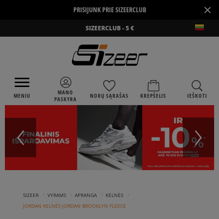
×
PRISIJUNK PRIE SIZEERCLUB
SIZEERCLUB - 5 €
MANO
MENIU
NORŲ SĄRAŠAS
KREPŠELIS
IEŠKOTI
PASKYRA
›
›
›
›
SIZEER
VYRAMS
APRANGA
KELNĖS
JORDAN KELNĖS JORDAN BROOKLYN FLEECE