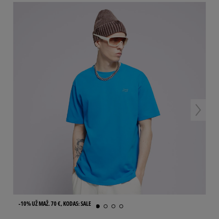
-10% UŽ MAŽ. 70 €, KODAS: SALE