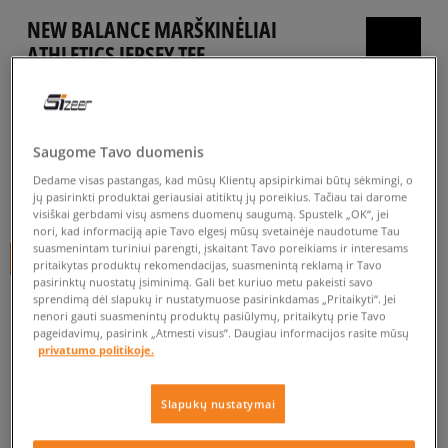
NEW BALANCE MARŠKINĖLIAI
ATHLETICS JERSEY TEE
vyrams, marškinėliai
5.0
(
8
)
Saugome Tavo duomenis
19
€
Dedame visas pastangas, kad mūsų Klientų apsipirkimai būtų sėkmingi, o
jų pasirinkti produktai geriausiai atitiktų jų poreikius. Tačiau tai darome
20
€
-5%
(žemiausia kaina per pastarąsias 30 dienų iki nuolaidos)
visiškai gerbdami visų asmens duomenų saugumą. Spustelk „OK“, jei
40
€
-53%
(pradinė kaina)
nori, kad informaciją apie Tavo elgesį mūsų svetainėje naudotume Tau
suasmenintam turiniui parengti, įskaitant Tavo poreikiams ir interesams
+ 19 tšk.
SizeerClub
pritaikytas produktų rekomendacijas, suasmenintą reklamą ir Tavo
pasirinktų nuostatų įsiminimą. Gali bet kuriuo metu pakeisti savo
sprendimą dėl slapukų ir nustatymuose pasirinkdamas „Pritaikyti“. Jei
SPALVA
MĖLYNA
nenori gauti suasmenintų produktų pasiūlymų, pritaikytų prie Tavo
pageidavimų, pasirink „Atmesti visus”. Daugiau informacijos rasite mūsų
privatumo politikoje.
Slapukų nustatymai
Pasirinkti dydį