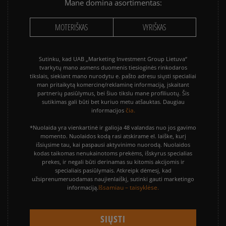
Mane domina asortimentas:
MOTERIŠKAS
VYRIŠKAS
Sutinku, kad UAB „Marketing Investment Group Lietuva“
tvarkytų mano asmens duomenis tiesioginės rinkodaros
tikslais, siekiant mano nurodytu e. pašto adresu siųsti specialiai
man pritaikytą komercinę/reklaminę informaciją, įskaitant
partnerių pasiūlymus, bei šiuo tikslu mane profiliuotų. Šis
sutikimas gali būti bet kuriuo metu atšauktas. Daugiau
čia.
informacijos
*Nuolaida yra vienkartinė ir galioja 48 valandas nuo jos gavimo
momento. Nuolaidos kodą rasi atskirame el. laiške, kurį
išsiųsime tau, kai paspausi aktyvinimo nuorodą. Nuolaidos
kodas taikomas nenukainotoms prekėms, išskyrus specialias
prekes, ir negali būti derinamas su kitomis akcijomis ir
specialiais pasiūlymais. Atkreipk dėmesį, kad
užsiprenumeruodamas naujienlaiškį, sutinki gauti marketingo
Išsamiau – taisyklėse.
informaciją.