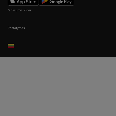
Mokėjimo būdai
Pristatymas
Prekes pristatome tik Lietuvos Respublikos teritorijoje