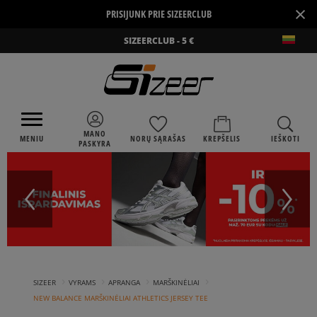
×
PRISIJUNK PRIE SIZEERCLUB
SIZEERCLUB - 5 €
MANO
MENIU
NORŲ SĄRAŠAS
KREPŠELIS
IEŠKOTI
PASKYRA
›
›
›
›
SIZEER
VYRAMS
APRANGA
MARŠKINĖLIAI
NEW BALANCE MARŠKINĖLIAI ATHLETICS JERSEY TEE