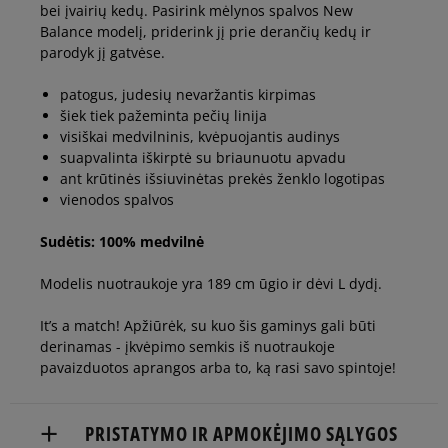
bei įvairių kedų. Pasirink mėlynos spalvos New
Balance modelį, priderink jį prie derančių kedų ir
parodyk jį gatvėse.
patogus, judesių nevaržantis kirpimas
šiek tiek pažeminta pečių linija
visiškai medvilninis, kvėpuojantis audinys
suapvalinta iškirptė su briaunuotu apvadu
ant krūtinės išsiuvinėtas prekės ženklo logotipas
vienodos spalvos
Sudėtis: 100% medvilnė
Modelis nuotraukoje yra 189 cm ūgio ir dėvi L dydį.
It’s a match! Apžiūrėk, su kuo šis gaminys gali būti
derinamas - įkvėpimo semkis iš nuotraukoje
pavaizduotos aprangos arba to, ką rasi savo spintoje!
PRISTATYMO IR APMOKĖJIMO SĄLYGOS