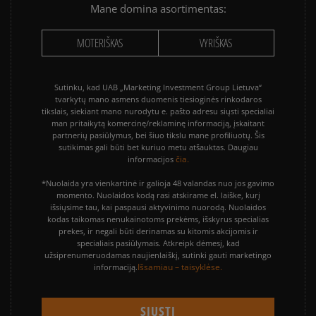
Mane domina asortimentas:
MOTERIŠKAS
VYRIŠKAS
Sutinku, kad UAB „Marketing Investment Group Lietuva“
tvarkytų mano asmens duomenis tiesioginės rinkodaros
tikslais, siekiant mano nurodytu e. pašto adresu siųsti specialiai
man pritaikytą komercinę/reklaminę informaciją, įskaitant
partnerių pasiūlymus, bei šiuo tikslu mane profiliuotų. Šis
sutikimas gali būti bet kuriuo metu atšauktas. Daugiau
čia.
informacijos
*Nuolaida yra vienkartinė ir galioja 48 valandas nuo jos gavimo
momento. Nuolaidos kodą rasi atskirame el. laiške, kurį
išsiųsime tau, kai paspausi aktyvinimo nuorodą. Nuolaidos
kodas taikomas nenukainotoms prekėms, išskyrus specialias
prekes, ir negali būti derinamas su kitomis akcijomis ir
specialiais pasiūlymais. Atkreipk dėmesį, kad
užsiprenumeruodamas naujienlaiškį, sutinki gauti marketingo
Išsamiau – taisyklėse.
informaciją.