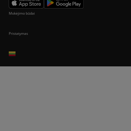
Mokėjimo būdai
Pristatymas
Prekes pristatome tik Lietuvos Respublikos teritorijoje