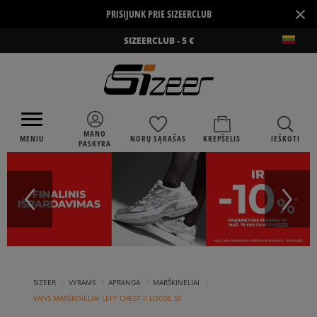
×
PRISIJUNK PRIE SIZEERCLUB
SIZEERCLUB - 5 €
MANO
MENIU
NORŲ SĄRAŠAS
KREPŠELIS
IEŠKOTI
PASKYRA
›
›
›
›
SIZEER
VYRAMS
APRANGA
MARŠKINĖLIAI
VANS MARŠKINĖLIAI LEFT CHEST II LOOSE SS