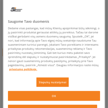
VANS MARŠKINĖLIAI LEFT
CHEST II LOOSE SS
vyrams, marškinėliai
Saugome Tavo duomenis
Dedame visas pastangas, kad mūsų Klientų apsipirkimai būtų sėkmingi, o
5.0
(
218
)
jų pasirinkti produktai geriausiai atitiktų jų poreikius. Tačiau tai darome
visiškai gerbdami visų asmens duomenų saugumą. Spustelk „OK“, jei
35
€
nori, kad informaciją apie Tavo elgesį mūsų svetainėje naudotume Tau
suasmenintam turiniui parengti, įskaitant Tavo poreikiams ir interesams
pritaikytas produktų rekomendacijas, suasmenintą reklamą ir Tavo
+ 35 tšk.
SizeerClub
pasirinktų nuostatų įsiminimą. Gali bet kuriuo metu pakeisti savo
sprendimą dėl slapukų ir nustatymuose pasirinkdamas „Pritaikyti“. Jei
nenori gauti suasmenintų produktų pasiūlymų, pritaikytų prie Tavo
SPALVA
BALTA
pageidavimų, pasirink „Atmesti visus”. Daugiau informacijos rasite mūsų
privatumo politikoje.
Slapukų nustatymai
Pasirinkti dydį
OK
S