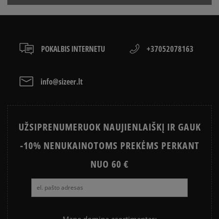
sumokėti už prekes kurjeriui kortele arba grynais.
VANS OLD SKOOL VS SUPERSTAR
KAIP IŠSIRINKTI BATUS?
Paslauga yra papildomai apmokestinama 3 €.
APŽIŪRĖK
LACOSTE ISTORIJA
SNEAKER‘IŲ ISTORIJA
POKALBIS INTERNETU
+37052078163
ADIDAS ISTORIJA
HISTORIA CONVERSE
info@sizeer.lt
UŽSIPRENUMERUOK NAUJIENLAIŠKĮ IR GAUK
-10% NENUKAINOTOMS PREKĖMS PERKANT
NUO 60 €