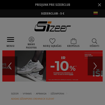
×
PRISIJUNK PRIE SIZEERCLUB
SIZEERCLUB - 5 €
MANO
MENIU
NORŲ SĄRAŠAS
KREPŠELIS
IEŠKOTI
PASKYRA
›
›
›
›
SIZEER
VYRAMS
APRANGA
DŽEMPERIAI
ADIDAS DŽEMPERIS CREWNECK ELEVAT