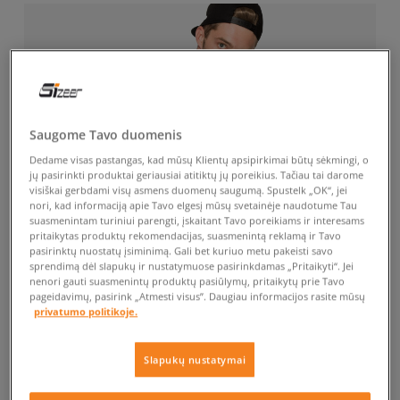
Saugome Tavo duomenis
Dedame visas pastangas, kad mūsų Klientų apsipirkimai būtų sėkmingi, o
jų pasirinkti produktai geriausiai atitiktų jų poreikius. Tačiau tai darome
visiškai gerbdami visų asmens duomenų saugumą. Spustelk „OK“, jei
nori, kad informaciją apie Tavo elgesį mūsų svetainėje naudotume Tau
suasmenintam turiniui parengti, įskaitant Tavo poreikiams ir interesams
pritaikytas produktų rekomendacijas, suasmenintą reklamą ir Tavo
pasirinktų nuostatų įsiminimą. Gali bet kuriuo metu pakeisti savo
sprendimą dėl slapukų ir nustatymuose pasirinkdamas „Pritaikyti“. Jei
nenori gauti suasmenintų produktų pasiūlymų, pritaikytų prie Tavo
pageidavimų, pasirink „Atmesti visus”. Daugiau informacijos rasite mūsų
privatumo politikoje.
Slapukų nustatymai