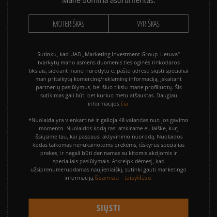
Mane domina asortimentas:
MOTERIŠKAS
VYRIŠKAS
Sutinku, kad UAB „Marketing Investment Group Lietuva“
tvarkytų mano asmens duomenis tiesioginės rinkodaros
tikslais, siekiant mano nurodytu e. pašto adresu siųsti specialiai
man pritaikytą komercinę/reklaminę informaciją, įskaitant
partnerių pasiūlymus, bei šiuo tikslu mane profiliuotų. Šis
sutikimas gali būti bet kuriuo metu atšauktas. Daugiau
čia.
informacijos
*Nuolaida yra vienkartinė ir galioja 48 valandas nuo jos gavimo
momento. Nuolaidos kodą rasi atskirame el. laiške, kurį
išsiųsime tau, kai paspausi aktyvinimo nuorodą. Nuolaidos
kodas taikomas nenukainotoms prekėms, išskyrus specialias
prekes, ir negali būti derinamas su kitomis akcijomis ir
specialiais pasiūlymais. Atkreipk dėmesį, kad
užsiprenumeruodamas naujienlaiškį, sutinki gauti marketingo
Išsamiau – taisyklėse.
informaciją.