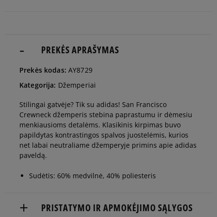
man
Pranešti
M
man
PREKĖS APRAŠYMAS
Pranešti
Prekės kodas:
AY8729
L
man
Kategorija:
Džemperiai
Pranešti
Stilingai gatvėje? Tik su adidas! San Francisco
XL
man
Crewneck džemperis stebina paprastumu ir dėmesiu
menkiausioms detalėms. Klasikinis kirpimas buvo
papildytas kontrastingos spalvos juostelėmis, kurios
net labai neutraliame džemperyje primins apie adidas
paveldą.
Sudėtis: 60% medvilnė, 40% poliesteris
PRISTATYMO IR APMOKĖJIMO SĄLYGOS