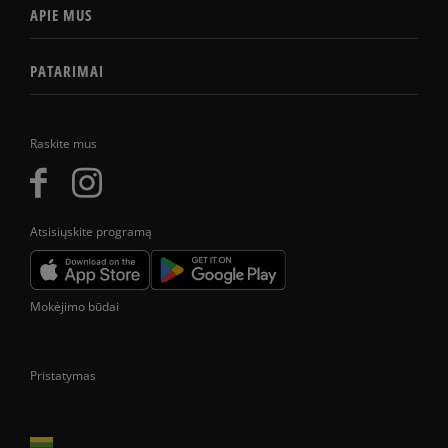
APIE MUS
PATARIMAI
Raskite mus
Atsisiųskite programą
Mokėjimo būdai
Pristatymas
Prekes pristatome tik Lietuvos Respublikos teritorijoje