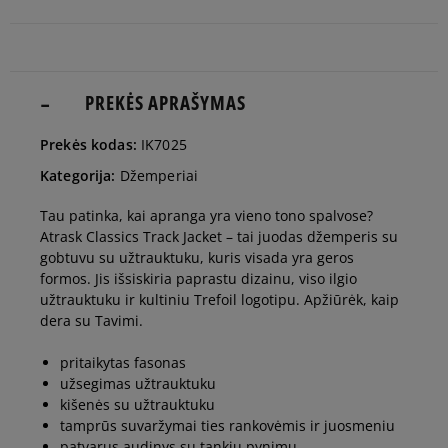
man
Pranešti
M
man
PREKĖS APRAŠYMAS
Pranešti
Prekės kodas:
IK7025
L
man
Kategorija:
Džemperiai
Pranešti
Tau patinka, kai apranga yra vieno tono spalvose?
XL
man
Atrask Classics Track Jacket – tai juodas džemperis su
gobtuvu su užtrauktuku, kuris visada yra geros
formos. Jis išsiskiria paprastu dizainu, viso ilgio
užtrauktuku ir kultiniu Trefoil logotipu. Apžiūrėk, kaip
dera su Tavimi.
pritaikytas fasonas
užsegimas užtrauktuku
kišenės su užtrauktuku
tamprūs suvaržymai ties rankovėmis ir juosmeniu
patvarus audinys su tankiu pynimu