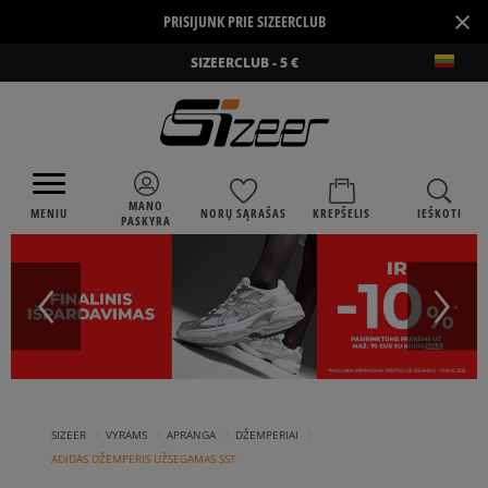
×
PRISIJUNK PRIE SIZEERCLUB
SIZEERCLUB - 5 €
MANO
MENIU
NORŲ SĄRAŠAS
KREPŠELIS
IEŠKOTI
PASKYRA
›
›
›
›
SIZEER
VYRAMS
APRANGA
DŽEMPERIAI
ADIDAS DŽEMPERIS UŽSEGAMAS SST