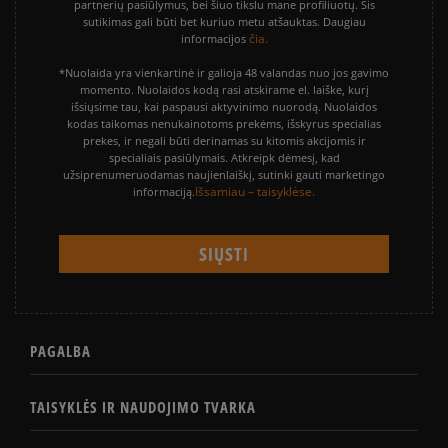
partnerių pasiūlymus, bei šiuo tikslu mane profiliuotų. Šis
sutikimas gali būti bet kuriuo metu atšauktas. Daugiau
čia.
informacijos
*Nuolaida yra vienkartinė ir galioja 48 valandas nuo jos gavimo
momento. Nuolaidos kodą rasi atskirame el. laiške, kurį
išsiųsime tau, kai paspausi aktyvinimo nuorodą. Nuolaidos
kodas taikomas nenukainotoms prekėms, išskyrus specialias
prekes, ir negali būti derinamas su kitomis akcijomis ir
specialiais pasiūlymais. Atkreipk dėmesį, kad
užsiprenumeruodamas naujienlaiškį, sutinki gauti marketingo
Išsamiau – taisyklėse.
informaciją.
PAGALBA
TAISYKLĖS IR NAUDOJIMO TVARKA