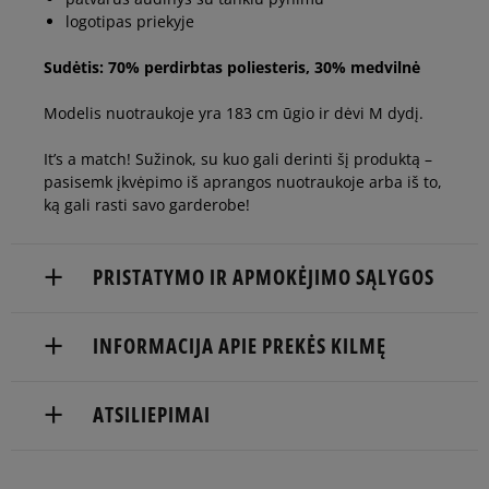
logotipas priekyje
Sudėtis: 70% perdirbtas poliesteris, 30% medvilnė
Modelis nuotraukoje yra 183 cm ūgio ir dėvi M dydį.
It’s a match! Sužinok, su kuo gali derinti šį produktą –
pasisemk įkvėpimo iš aprangos nuotraukoje arba iš to,
ką gali rasti savo garderobe!
PRISTATYMO IR APMOKĖJIMO SĄLYGOS
NEMOKAMAS PRISTATYMAS NUO 60 €
INFORMACIJA APIE PREKĖS KILMĘ
Prekės pristatomos per 2-6 d.d.
adidas
ATSILIEPIMAI
Pristatymas:
Hoogoorddreef 9a
1101 BA Amsterdam, Netherlands
kurjeriu
atsiėmimas parduotuvėje