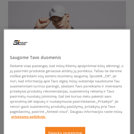
Saugome Tavo duomenis
Dedame visas pastangas, kad mūsų Klientų apsipirkimai būtų sėkmingi, o
jų pasirinkti produktai geriausiai atitiktų jų poreikius. Tačiau tai darome
visiškai gerbdami visų asmens duomenų saugumą. Spustelk „OK“, jei
nori, kad informaciją apie Tavo elgesį mūsų svetainėje naudotume Tau
suasmenintam turiniui parengti, įskaitant Tavo poreikiams ir interesams
pritaikytas produktų rekomendacijas, suasmenintą reklamą ir Tavo
pasirinktų nuostatų įsiminimą. Gali bet kuriuo metu pakeisti savo
sprendimą dėl slapukų ir nustatymuose pasirinkdamas „Pritaikyti“. Jei
nenori gauti suasmenintų produktų pasiūlymų, pritaikytų prie Tavo
pageidavimų, pasirink „Atmesti visus”. Daugiau informacijos rasite mūsų
privatumo politikoje.
Slapukų nustatymai