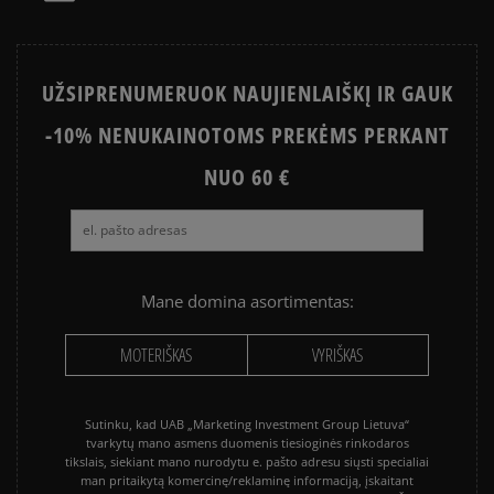
Išvalyti
Paieška
UŽSIPRENUMERUOK NAUJIENLAIŠKĮ IR GAUK
-10% NENUKAINOTOMS PREKĖMS PERKANT
NUO 60 €
Mane domina asortimentas:
MOTERIŠKAS
VYRIŠKAS
Sutinku, kad UAB „Marketing Investment Group Lietuva“
tvarkytų mano asmens duomenis tiesioginės rinkodaros
tikslais, siekiant mano nurodytu e. pašto adresu siųsti specialiai
man pritaikytą komercinę/reklaminę informaciją, įskaitant