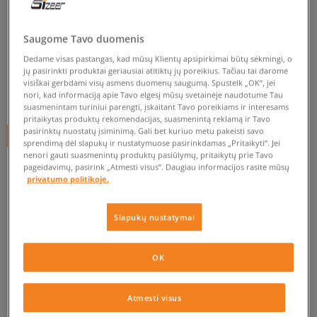
ADIDAS KELNĖS ESS PANTS FT
Saugome Tavo duomenis
vyrams, kelnės
Dedame visas pastangas, kad mūsų Klientų apsipirkimai būtų sėkmingi, o
5.0
(
8
)
jų pasirinkti produktai geriausiai atitiktų jų poreikius. Tačiau tai darome
visiškai gerbdami visų asmens duomenų saugumą. Spustelk „OK“, jei
39
€
nori, kad informaciją apie Tavo elgesį mūsų svetainėje naudotume Tau
suasmenintam turiniui parengti, įskaitant Tavo poreikiams ir interesams
pritaikytas produktų rekomendacijas, suasmenintą reklamą ir Tavo
pasirinktų nuostatų įsiminimą. Gali bet kuriuo metu pakeisti savo
+ 39 tšk.
SizeerClub
sprendimą dėl slapukų ir nustatymuose pasirinkdamas „Pritaikyti“. Jei
nenori gauti suasmenintų produktų pasiūlymų, pritaikytų prie Tavo
pageidavimų, pasirink „Atmesti visus”. Daugiau informacijos rasite mūsų
privatumo politikoje.
Prekė neprieinama
Jei prekė vėl bus sandėlyje, gausi pranešimą iš mūsų.
Slapukų nustatymai
Pasirinkti dydį
OK
PATIKRINK PRIEINAMUMĄ PARDUOTUVĖJE
Pranešti
S
Atmesti visus
man