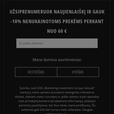
UŽSIPRENUMERUOK NAUJIENLAIŠKĮ IR GAUK
-10% NENUKAINOTOMS PREKĖMS PERKANT
NUO 60 €
Mane domina asortimentas:
MOTERIŠKAS
VYRIŠKAS
Sutinku, kad UAB „Marketing Investment Group Lietuva“
tvarkytų mano asmens duomenis tiesioginės rinkodaros
tikslais, siekiant mano nurodytu e. pašto adresu siųsti specialiai
man pritaikytą komercinę/reklaminę informaciją, įskaitant
partnerių pasiūlymus, bei šiuo tikslu mane profiliuotų. Šis
sutikimas gali būti bet kuriuo metu atšauktas. Daugiau
čia.
informacijos