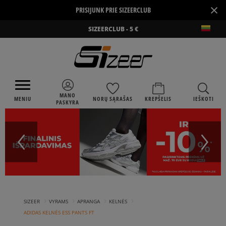
×
PRISIJUNK PRIE SIZEERCLUB
SIZEERCLUB - 5 €
MANO
MENIU
NORŲ SĄRAŠAS
KREPŠELIS
IEŠKOTI
PASKYRA
›
›
›
›
SIZEER
VYRAMS
APRANGA
KELNĖS
ADIDAS KELNĖS ESS PANTS FT