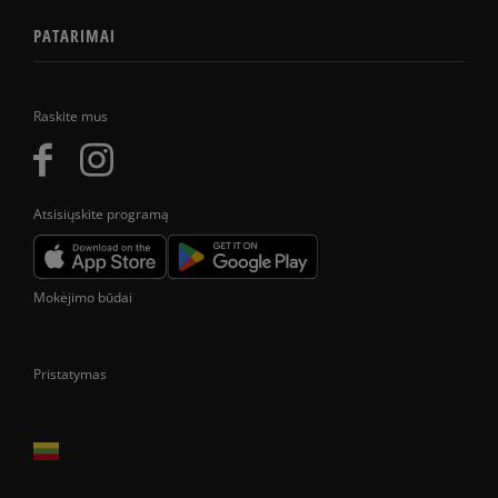
PATARIMAI
Raskite mus
Atsisiųskite programą
Mokėjimo būdai
Pristatymas
Prekes pristatome tik Lietuvos Respublikos teritorijoje