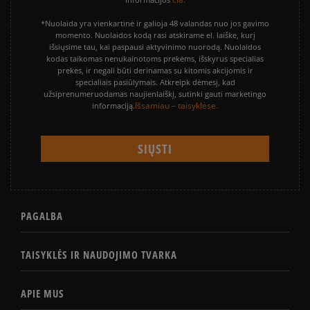
*Nuolaida yra vienkartinė ir galioja 48 valandas nuo jos gavimo
momento. Nuolaidos kodą rasi atskirame el. laiške, kurį
išsiųsime tau, kai paspausi aktyvinimo nuorodą. Nuolaidos
kodas taikomas nenukainotoms prekėms, išskyrus specialias
prekes, ir negali būti derinamas su kitomis akcijomis ir
specialiais pasiūlymais. Atkreipk dėmesį, kad
užsiprenumeruodamas naujienlaiškį, sutinki gauti marketingo
Išsamiau – taisyklėse.
informaciją.
PAGALBA
TAISYKLĖS IR NAUDOJIMO TVARKA
APIE MUS