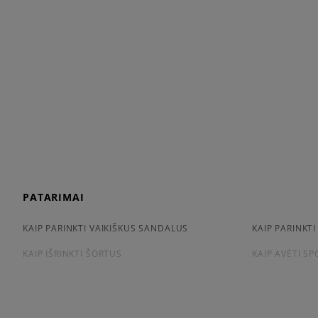
PATARIMAI
KAIP PARINKTI VAIKIŠKUS SANDALUS
KAIP PARINKTI
KAIP IŠRINKTI ŠORTUS
KAIP AVĖTI S
KAIP IŠSIRINKTI MARŠKINĖLIUS
CONVERSE, VA
APŽIŪRĖK