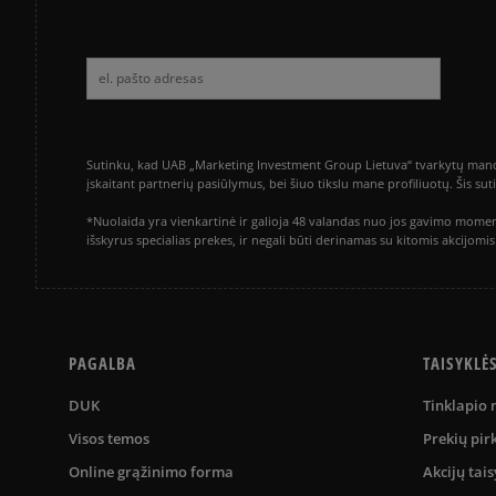
Sutinku, kad UAB „Marketing Investment Group Lietuva“ tvarkytų mano a
įskaitant partnerių pasiūlymus, bei šiuo tikslu mane profiliuotų. Šis s
*Nuolaida yra vienkartinė ir galioja 48 valandas nuo jos gavimo momen
išskyrus specialias prekes, ir negali būti derinamas su kitomis akcijom
PAGALBA
TAISYKLĖ
DUK
Tinklapio
Visos temos
Prekių pir
Online grąžinimo forma
Akcijų tais