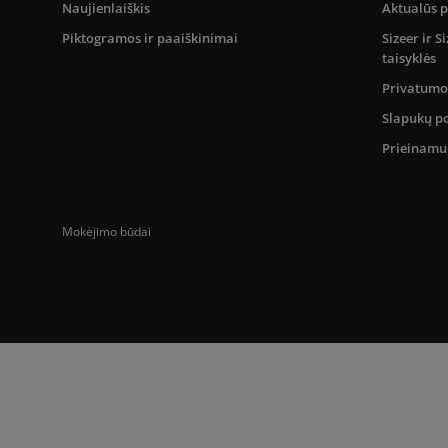
Naujienlaiškis
Aktualūs 
Piktogramos ir paaiškinimai
Sizeer ir 
taisyklės
Privatumo 
Slapukų po
Prieinam
Mokėjimo būdai