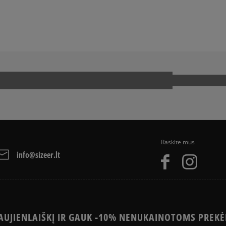
arba grynais. Paslauga 
JA
SNEAKER‘IŲ ISTORIJA
Kaip mes renkame atsi
Raskite mus
info@sizeer.lt
UJIENLAIŠKĮ IR GAUK -10% NENUKAINOTOMS PREKĖ