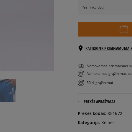
Pasirinkti dydį
Pranešti
XS
man
S
PATIKRINK PRIEINAMUMĄ 
M
Nemokamas pristatymas n
Nemokamas grąžinimas pa
L
30 d. grąžinimui
XL
PREKĖS APRAŠYMAS
Pranešti
XXL
Prekės kodas:
KE1672
man
Kategorija:
Kelnės