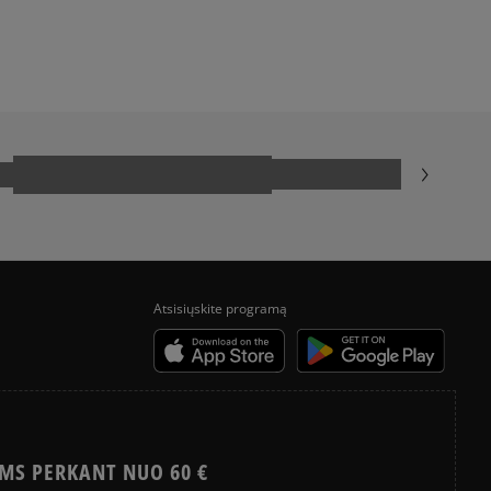
yra papildomai apmokestinama 3 €.
HISTORIA CONVERSE
liepimus?
Klientų atsiliepimai
Išvalyti
Paieška
Atsisiųskite programą
MS PERKANT NUO 60 €