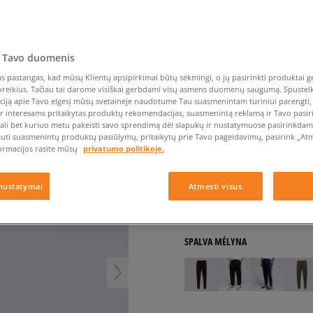
Vans
Nike Air Max TL 2.5
Liemens rankinė
Confront
Champion
EMU Australia
Converse Chuck Taylor
Batų priežiūra
Liemens rankinė
All Star
Havaianas
Skrybėlės
Converse
Confront
Ellesse
Skrybėlės
Converse Chuck 70
Saucony
Crocs
Converse
Jansport
Jordan 4
 Tavo duomenis
Clarks
Dr. Martens
DC
Jordan
ADIDAS KELNĖS SST T
Nike Air Max DN8
Dickies
Eastpak
Dickies
Lacoste
 pastangas, kad mūsų Klientų apsipirkimai būtų sėkmingi, o jų pasirinkti produktai ge
vyrams, kelnės
New Balance 530
poreikius. Tačiau tai darome visiškai gerbdami visų asmens duomenų saugumą. Spustelk 
EMU Australia
Dr. Martens
New Era
ciją apie Tavo elgesį mūsų svetainėje naudotume Tau suasmenintam turiniui parengti, 
New Balance 9060
5.0
ir interesams pritaikytas produktų rekomendacijas, suasmenintą reklamą ir Tavo pasir
(
403
)
Nike Dunk
ali bet kuriuo metu pakeisti savo sprendimą dėl slapukų ir nustatymuose pasirinkdamas
auti suasmenintų produktų pasiūlymų, pritaikytų prie Tavo pageidavimų, pasirink „Atme
54
€
Puma Speedcat
ormacijos rasite mūsų
privatumo politikoje.
Puma Suede XL
59
€
-8%
(žemiausia kaina per pas
Puma Palermo
65
€
-17%
(pradinė kaina)
nustatymai
Atmesti visus
Asics Gel-NYC Rugged
+ 54 tšk.
SizeerClub
SPALVA
MĖLYNA