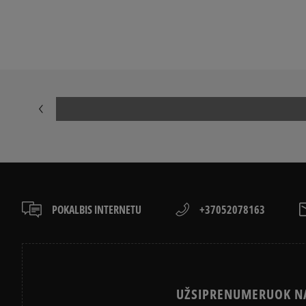
LACOSTE ISTORIJA
ADIDAS ISTORI
POKALBIS INTERNETU
+37052078163
UŽSIPRENUMERUOK NA