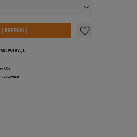
Į KREPŠELĮ
PARDUOTUVĖJE
uo 60€
rduotuvėse