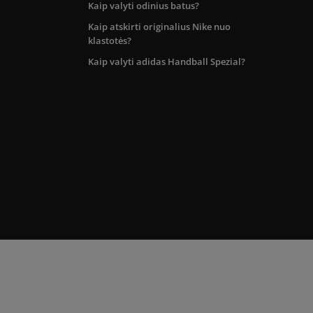
Kaip valyti odinius batus?
Kaip atskirti originalius Nike nuo
klastotės?
Kaip valyti adidas Handball Spezial?
kos teritorijoje