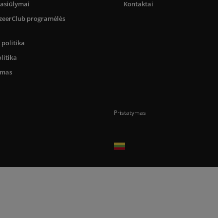
pasiūlymai
Kontaktai
SizeerClub programėlės
politika
litika
umas
Pristatymas
Prekes pristatome tik Lietuvos Respubli