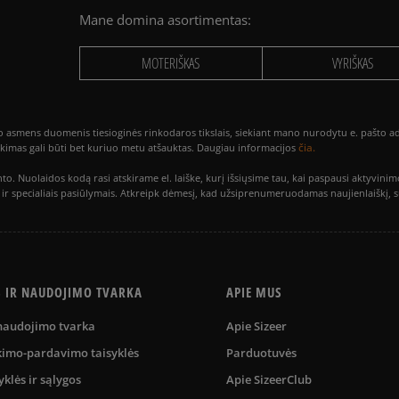
Mane domina asortimentas:
MOTERIŠKAS
VYRIŠKAS
smens duomenis tiesioginės rinkodaros tikslais, siekiant mano nurodytu e. pašto adre
čia.
utikimas gali būti bet kuriuo metu atšauktas. Daugiau informacijos
to. Nuolaidos kodą rasi atskirame el. laiške, kurį išsiųsime tau, kai paspausi akty
is ir specialiais pasiūlymais. Atkreipk dėmesį, kad užsiprenumeruodamas naujienlaiškį, 
S IR NAUDOJIMO TVARKA
APIE MUS
 naudojimo tvarka
Apie Sizeer
kimo-pardavimo taisyklės
Parduotuvės
yklės ir sąlygos
Apie SizeerClub