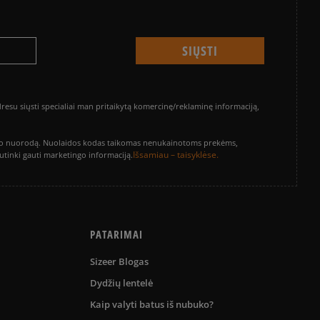
su siųsti specialiai man pritaikytą komercinę/reklaminę informaciją,
vinimo nuorodą. Nuolaidos kodas taikomas nenukainotoms prekėms,
Išsamiau – taisyklėse.
sutinki gauti marketingo informaciją.
PATARIMAI
Sizeer Blogas
Dydžių lentelė
Kaip valyti batus iš nubuko?