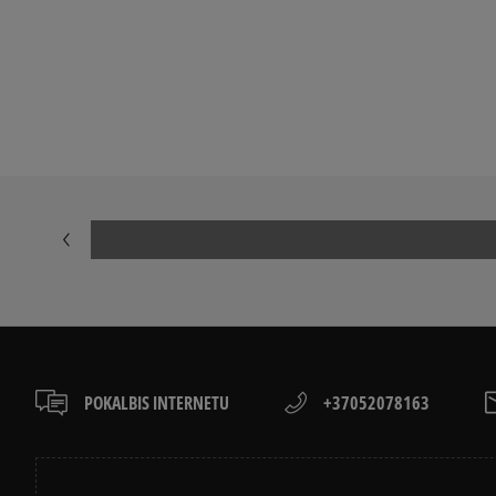
KAIP IŠSIRINKTI MARŠKINĖLIUS
CONVERSE, VA
APŽIŪRĖK
LACOSTE ISTORIJA
ADIDAS ISTORI
POKALBIS INTERNETU
+37052078163