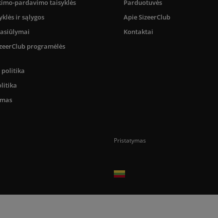
kimo-pardavimo taisyklės
Parduotuvės
yklės ir sąlygos
Apie SizeerClub
pasiūlymai
Kontaktai
SizeerClub programėlės
politika
litika
umas
Pristatymas
Prekes pristatome tik Lietuvos Respubli