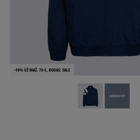
-10% UŽ MAŽ. 70 €, KODAS: SALE