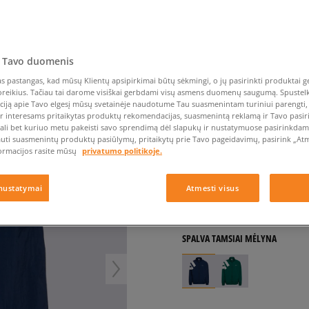
Nike Air Max TL 2.5
Liemens rankinė
Vans
Confront
Champion
EMU Australia
Converse Chuck Taylor
Kepurės
Kepurės
All Star
Havaianas
Skrybėlės
Converse
Confront
Ellesse
IUKĖ ARCH TT
Pirštinės
Converse Chuck 70
Saucony
Crocs
Converse
Jansport
Jordan 4
Clarks
Dr. Martens
DC
Jordan
 Tavo duomenis
ADIDAS STRIUKĖ STRI
Nike Air Max DN8
Dickies
Eastpak
Dickies
Lacoste
 pastangas, kad mūsų Klientų apsipirkimai būtų sėkmingi, o jų pasirinkti produktai ge
vyrams, pavasarinės striukės
New Balance 530
EMU Australia
Dr. Martens
New Era
poreikius. Tačiau tai darome visiškai gerbdami visų asmens duomenų saugumą. Spustelk 
ciją apie Tavo elgesį mūsų svetainėje naudotume Tau suasmenintam turiniui parengti, 
New Balance 9060
5.0
(
6
)
ir interesams pritaikytas produktų rekomendacijas, suasmenintą reklamą ir Tavo pasir
Nike Dunk
ali bet kuriuo metu pakeisti savo sprendimą dėl slapukų ir nustatymuose pasirinkdamas
49
€
auti suasmenintų produktų pasiūlymų, pritaikytų prie Tavo pageidavimų, pasirink „Atme
Puma Speedcat
ormacijos rasite mūsų
privatumo politikoje.
Puma Suede XL
75
€
-35%
(žemiausia kaina per p
Puma Palermo
75
€
-35%
(pradinė kaina)
nustatymai
Atmesti visus
Asics Gel-NYC Rugged
+ 49 tšk.
SizeerClub
SPALVA
TAMSIAI MĖLYNA