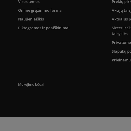
Visos temos
Prekių pir
Online grąžinimo forma
Akcijų tais
Naujienlaiškis
Aktualūs 
Piktogramos ir paaiškinimai
Sizeer ir 
taisyklės
Privatumo 
Slapukų po
Prieinam
Mokėjimo būdai