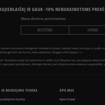
UJIENLAIŠKĮ IR GAUK -10% NENUKAINOTOMS PREKĖ
Mane domina asortimentas:
MOTERIŠKAS
VYRIŠKAS
smens duomenis tiesioginės rinkodaros tikslais, siekiant mano nurodytu e. pašto adre
čia.
utikimas gali būti bet kuriuo metu atšauktas. Daugiau informacijos
to. Nuolaidos kodą rasi atskirame el. laiške, kurį išsiųsime tau, kai paspausi akty
is ir specialiais pasiūlymais. Atkreipk dėmesį, kad užsiprenumeruodamas naujienlaiškį, 
S IR NAUDOJIMO TVARKA
APIE MUS
 naudojimo tvarka
Apie Sizeer