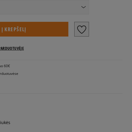
Į KREPŠELĮ
PARDUOTUVĖJE
uo 60€
rduotuvėse
riukės