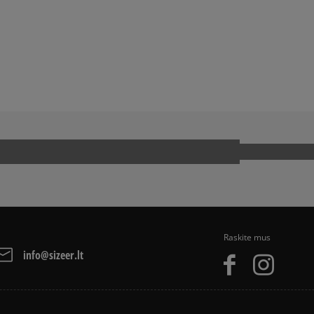
NS AR DC
KOKIAS KUPRINES RINKTIS Į MOKY
arba grynais. Paslauga 
JA
SNEAKER‘IŲ ISTORIJA
Kaip mes renkame atsi
Raskite mus
info@sizeer.lt