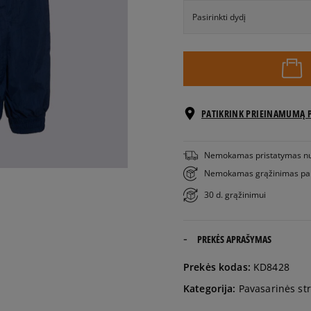
Pasirinkti dydį
Pranešti
XS
man
S
PATIKRINK PRIEINAMUMĄ 
M
Nemokamas pristatymas n
Nemokamas grąžinimas pa
L
30 d. grąžinimui
XL
PREKĖS APRAŠYMAS
Pranešti
XXL
Prekės kodas:
KD8428
man
Kategorija:
Pavasarinės st