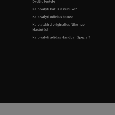
Dydžių lentelė
Kaip valyti batus iš nubuko?
Kaip valyti odinius batus?
Kaip atskirti originalius Nike nuo
klastotės?
Kaip valyti adidas Handball Spezial?
kos teritorijoje