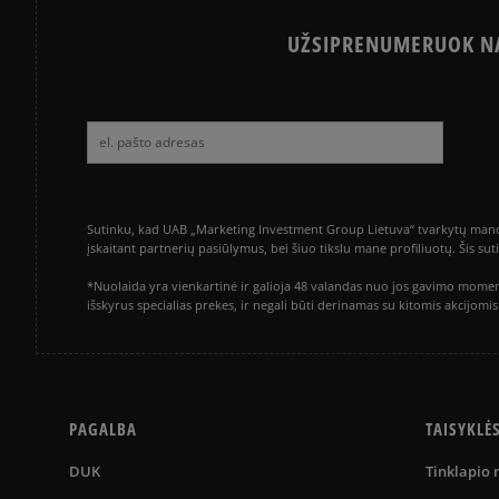
UŽSIPRENUMERUOK NA
Sutinku, kad UAB „Marketing Investment Group Lietuva“ tvarkytų mano a
įskaitant partnerių pasiūlymus, bei šiuo tikslu mane profiliuotų. Šis s
*Nuolaida yra vienkartinė ir galioja 48 valandas nuo jos gavimo momen
išskyrus specialias prekes, ir negali būti derinamas su kitomis akcijom
PAGALBA
TAISYKLĖ
DUK
Tinklapio