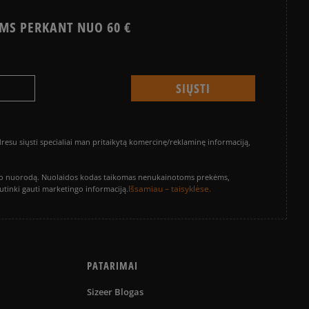
MS PERKANT NUO 60 €
su siųsti specialiai man pritaikytą komercinę/reklaminę informaciją,
vinimo nuorodą. Nuolaidos kodas taikomas nenukainotoms prekėms,
Išsamiau – taisyklėse.
sutinki gauti marketingo informaciją.
PATARIMAI
Sizeer Blogas