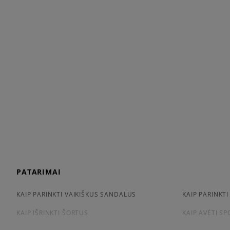
PATARIMAI
KAIP PARINKTI VAIKIŠKUS SANDALUS
KAIP PARINKTI
KAIP IŠRINKTI ŠORTUS
KAIP AVĖTI S