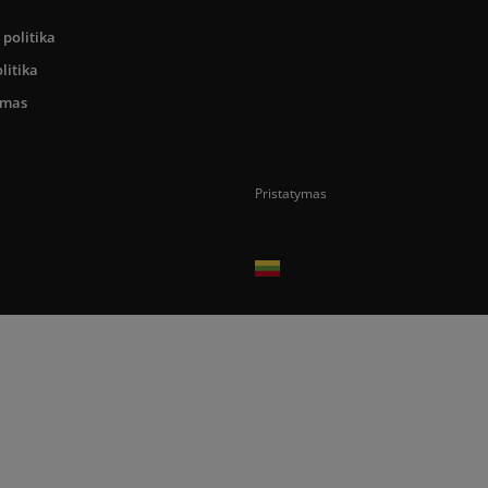
politika
litika
umas
Pristatymas
Prekes pristatome tik Lietuvos Respubli