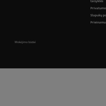
taisyklės
Privatumo 
Slapukų po
Prieinam
Mokėjimo būdai