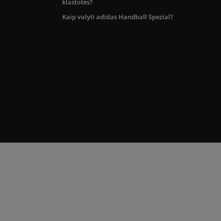
klastotės?
Kaip valyti adidas Handball Spezial?
kos teritorijoje