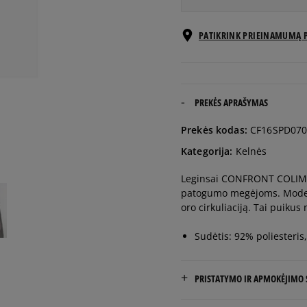
Pranešti
PATIKRINK PRIEINAMUMĄ 
S
man
Pranešti
M
man
PREKĖS APRAŠYMAS
Pranešti
Prekės kodas:
CF16SPD070
L
man
Kategorija:
Kelnės
Leginsai CONFRONT COLIMA 
patogumo megėjoms. Modelis
oro cirkuliaciją. Tai puikus 
Sudėtis: 92% poliesteris
PRISTATYMO IR APMOKĖJIMO
NEMOKAMAS PRISTATYMAS