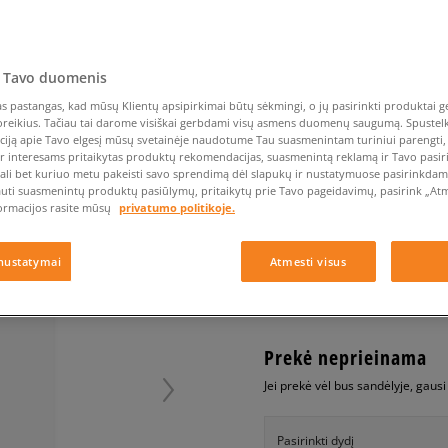
Nike Air Max TL 2.5
Liemens rankinė
Vans
Confront
Champion
EMU Australia
Converse Chuck Taylor
Kepurės
Kepurės
All Star
Havaianas
Skrybėlės
Converse
Confront
Ellesse
Pirštinės
Converse Chuck 70
Saucony
Crocs
Converse
Jansport
Jordan 4
 Tavo duomenis
Clarks
Dr. Martens
DC
Jordan
CONFRONT KELNĖS C
Nike Air Max DN8
 pastangas, kad mūsų Klientų apsipirkimai būtų sėkmingi, o jų pasirinkti produktai ge
Dickies
Eastpak
Dickies
Lacoste
poreikius. Tačiau tai darome visiškai gerbdami visų asmens duomenų saugumą. Spustelk 
moterims, kelnės
New Balance 530
EMU Australia
Dr. Martens
New Era
ciją apie Tavo elgesį mūsų svetainėje naudotume Tau suasmenintam turiniui parengti, 
New Balance 9060
ir interesams pritaikytas produktų rekomendacijas, suasmenintą reklamą ir Tavo pasir
0.0
(
0
)
ali bet kuriuo metu pakeisti savo sprendimą dėl slapukų ir nustatymuose pasirinkdamas
Nike Dunk
auti suasmenintų produktų pasiūlymų, pritaikytų prie Tavo pageidavimų, pasirink „Atme
19,99
€
Puma Speedcat
ormacijos rasite mūsų
privatumo politikoje.
Puma Suede XL
Puma Palermo
nustatymai
Atmesti visus
+ 20 tšk.
SizeerClub
Asics Gel-NYC Rugged
Prekė neprieinama
Jei prekė vėl bus sandėlyje, gaus
Pasirinkti dydį