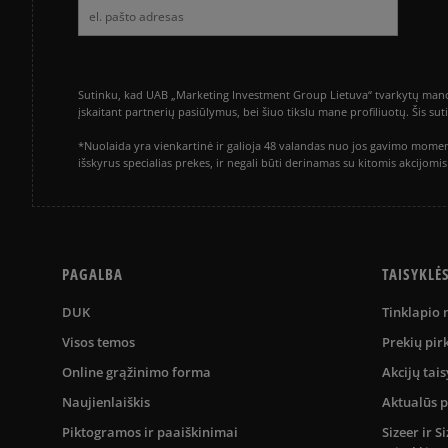
Sutinku, kad UAB „Marketing Investment Group Lietuva“ tvarkytų mano a
įskaitant partnerių pasiūlymus, bei šiuo tikslu mane profiliuotų. Šis s
*Nuolaida yra vienkartinė ir galioja 48 valandas nuo jos gavimo momen
išskyrus specialias prekes, ir negali būti derinamas su kitomis akcijom
PAGALBA
TAISYKLĖ
DUK
Tinklapio
Visos temos
Prekių pir
Online grąžinimo forma
Akcijų tais
Naujienlaiškis
Aktualūs 
Piktogramos ir paaiškinimai
Sizeer ir 