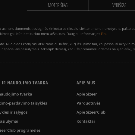
MOTERIŠKAS
VYRIŠKAS
smens duomenis tiesioginės rinkodaros tikslais, siekiant mano nurodytu e. pašto adre
čia.
utikimas gali būti bet kuriuo metu atšauktas. Daugiau informacijos
to. Nuolaidos kodą rasi atskirame el. laiške, kurį išsiųsime tau, kai paspausi akty
is ir specialiais pasiūlymais. Atkreipk dėmesį, kad užsiprenumeruodamas naujienlaiškį, 
S IR NAUDOJIMO TVARKA
APIE MUS
 naudojimo tvarka
Apie Sizeer
kimo-pardavimo taisyklės
Parduotuvės
yklės ir sąlygos
Apie SizeerClub
pasiūlymai
Kontaktai
SizeerClub programėlės