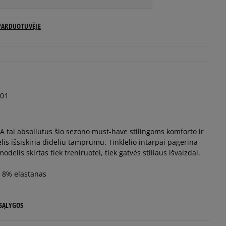
PARDUOTUVĖJE
01
tai absoliutus šio sezono must-have stilingoms komforto ir
 išsiskiria dideliu tamprumu. Tinklelio intarpai pagerina
modelis skirtas tiek treniruotei, tiek gatvės stiliaus išvaizdai.
, 8% elastanas
 SĄLYGOS
 NUO 60 €