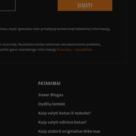
su siųsti specialiai man pritaikytą komercinę/reklaminę informaciją,
vinimo nuorodą. Nuolaidos kodas taikomas nenukainotoms prekėms,
Išsamiau – taisyklėse.
sutinki gauti marketingo informaciją.
PATARIMAI
Sizeer Blogas
Dydžių lentelė
Kaip valyti batus iš nubuko?
Kaip valyti odinius batus?
Kaip atskirti originalius Nike nuo