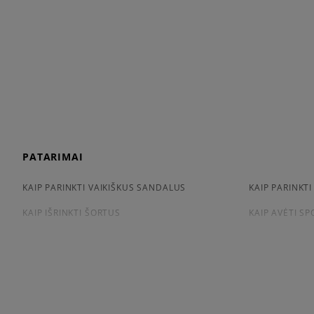
PATARIMAI
KAIP PARINKTI VAIKIŠKUS SANDALUS
KAIP PARINKTI
KAIP IŠRINKTI ŠORTUS
KAIP AVĖTI S
KAIP IŠSIRINKTI MARŠKINĖLIUS
CONVERSE, VA
APŽIŪRĖK
LACOSTE ISTORIJA
ADIDAS ISTORI