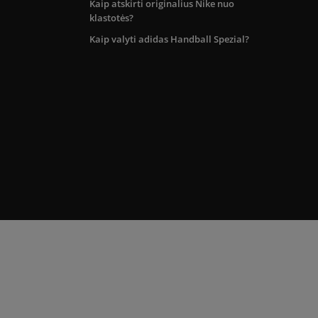
Kaip atskirti originalius Nike nuo
klastotės?
Kaip valyti adidas Handball Spezial?
kos teritorijoje