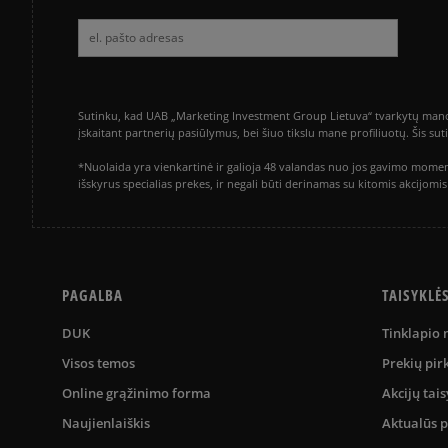
Sutinku, kad UAB „Marketing Investment Group Lietuva“ tvarkytų mano a
įskaitant partnerių pasiūlymus, bei šiuo tikslu mane profiliuotų. Šis s
*Nuolaida yra vienkartinė ir galioja 48 valandas nuo jos gavimo momen
išskyrus specialias prekes, ir negali būti derinamas su kitomis akcijom
PAGALBA
TAISYKLĖ
DUK
Tinklapio
Visos temos
Prekių pir
Online grąžinimo forma
Akcijų tais
Naujienlaiškis
Aktualūs 