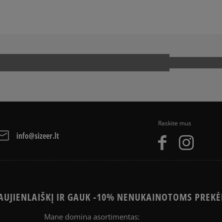
Raskite mus
info@sizeer.lt
UJIENLAIŠKĮ IR GAUK -10% NENUKAINOTOMS PREKĖ
Mane domina asortimentas: