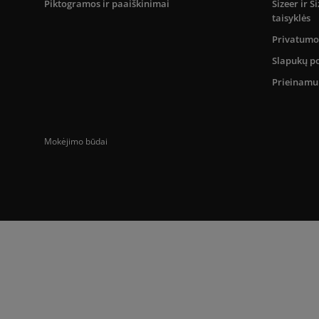
Piktogramos ir paaiškinimai
Sizeer ir 
taisyklės
Privatumo 
Slapukų po
Prieinam
Mokėjimo būdai