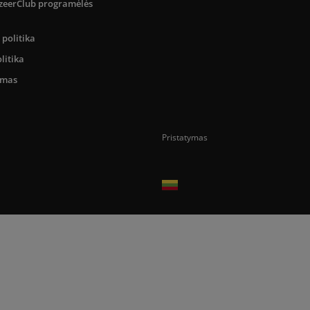
SizeerClub programėlės
politika
litika
umas
Pristatymas
Prekes pristatome tik Lietuvos Respubli