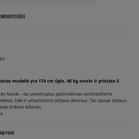
PARDUOTUVĖJE
01
otas modelis yra 174 cm ūgio, 48 kg svorio ir pristato S
nės Nunki – tai universalus pasirinkimas vertinantiems
tėms, tiek ir urbanistinio stiliaus deriniui. Tai casual stiliaus
eda erdvios kišenės.
io
 SĄLYGOS