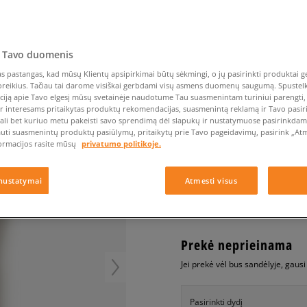
Nike Air Max TL 2.5
Liemens rankinė
Vans
Confront
Champion
EMU Australia
Converse Chuck Taylor
Batų priežiūra
Liemens rankinė
All Star
Havaianas
Skrybėlės
Converse
Confront
Ellesse
Skrybėlės
Converse Chuck 70
Saucony
Crocs
Converse
Jansport
Jordan 4
 Tavo duomenis
Clarks
Dr. Martens
DC
Jordan
CONFRONT KELNĖS N
Nike Air Max DN8
Dickies
Eastpak
Dickies
Lacoste
 pastangas, kad mūsų Klientų apsipirkimai būtų sėkmingi, o jų pasirinkti produktai ge
moterims, kelnės
poreikius. Tačiau tai darome visiškai gerbdami visų asmens duomenų saugumą. Spustelk 
New Balance 530
EMU Australia
Dr. Martens
New Era
ciją apie Tavo elgesį mūsų svetainėje naudotume Tau suasmenintam turiniui parengti, 
New Balance 9060
ir interesams pritaikytas produktų rekomendacijas, suasmenintą reklamą ir Tavo pasir
0.0
(
0
)
ali bet kuriuo metu pakeisti savo sprendimą dėl slapukų ir nustatymuose pasirinkdamas
Nike Dunk
auti suasmenintų produktų pasiūlymų, pritaikytų prie Tavo pageidavimų, pasirink „Atme
9,99
€
Puma Speedcat
ormacijos rasite mūsų
privatumo politikoje.
Puma Suede XL
Puma Palermo
+ 10 tšk.
SizeerClub
nustatymai
Atmesti visus
Asics Gel-NYC Rugged
Prekė neprieinama
Jei prekė vėl bus sandėlyje, gaus
Pasirinkti dydį