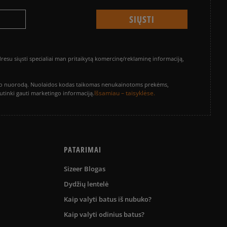
su siųsti specialiai man pritaikytą komercinę/reklaminę informaciją,
vinimo nuorodą. Nuolaidos kodas taikomas nenukainotoms prekėms,
Išsamiau – taisyklėse.
sutinki gauti marketingo informaciją.
PATARIMAI
Sizeer Blogas
Dydžių lentelė
Kaip valyti batus iš nubuko?
Kaip valyti odinius batus?