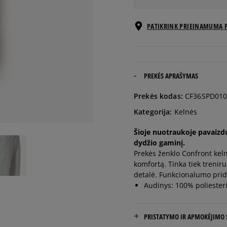
Pranešti
PATIKRINK PRIEINAMUMĄ 
S
man
Pranešti
M
man
PREKĖS APRAŠYMAS
Pranešti
Prekės kodas:
CF36SPD010
L
man
Kategorija:
Kelnės
Šioje nuotraukoje pavaizdu
dydžio gaminį.
Prekės ženklo Confront kel
komfortą. Tinka tiek treniruo
detalė. Funkcionalumo prid
Audinys: 100% poliester
PRISTATYMO IR APMOKĖJIMO