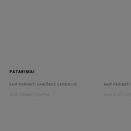
PATARIMAI
KAIP PARINKTI VAIKIŠKUS SANDALUS
KAIP PARINKTI
KAIP IŠRINKTI ŠORTUS
KAIP AVĖTI S
KAIP IŠSIRINKTI MARŠKINĖLIUS
CONVERSE, VA
APŽIŪRĖK
LACOSTE ISTORIJA
ADIDAS ISTORI