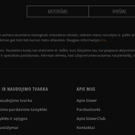
MOTERIŠKAS
VYRIŠKAS
smens duomenis tiesioginės rinkodaros tikslais, siekiant mano nurodytu e. pašto adre
čia.
utikimas gali būti bet kuriuo metu atšauktas. Daugiau informacijos
to. Nuolaidos kodą rasi atskirame el. laiške, kurį išsiųsime tau, kai paspausi akty
is ir specialiais pasiūlymais. Atkreipk dėmesį, kad užsiprenumeruodamas naujienlaiškį, 
S IR NAUDOJIMO TVARKA
APIE MUS
 naudojimo tvarka
Apie Sizeer
kimo-pardavimo taisyklės
Parduotuvės
yklės ir sąlygos
Apie SizeerClub
pasiūlymai
Kontaktai