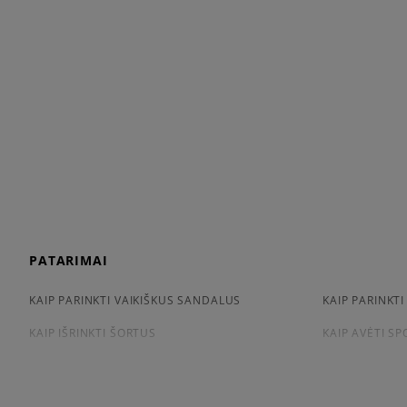
PATARIMAI
KAIP PARINKTI VAIKIŠKUS SANDALUS
KAIP PARINKTI
KAIP IŠRINKTI ŠORTUS
KAIP AVĖTI S
KAIP IŠSIRINKTI MARŠKINĖLIUS
CONVERSE, VA
APŽIŪRĖK