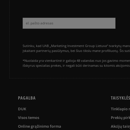
Sutinku, kad UAB „Marketing Investment Group Lietuva“ tvarkytų mano a
įskaitant partnerių pasiūlymus, bei šiuo tikslu mane profiliuotų. Šis s
*Nuolaida yra vienkartinė ir galioja 48 valandas nuo jos gavimo momen
išskyrus specialias prekes, ir negali būti derinamas su kitomis akcijom
PAGALBA
TAISYKLĖ
DUK
Tinklapio
Visos temos
Prekių pir
Online grąžinimo forma
Akcijų tais