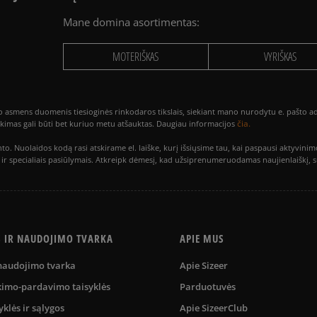
Mane domina asortimentas:
MOTERIŠKAS
VYRIŠKAS
smens duomenis tiesioginės rinkodaros tikslais, siekiant mano nurodytu e. pašto adre
čia.
utikimas gali būti bet kuriuo metu atšauktas. Daugiau informacijos
to. Nuolaidos kodą rasi atskirame el. laiške, kurį išsiųsime tau, kai paspausi akty
is ir specialiais pasiūlymais. Atkreipk dėmesį, kad užsiprenumeruodamas naujienlaiškį, 
S IR NAUDOJIMO TVARKA
APIE MUS
 naudojimo tvarka
Apie Sizeer
kimo-pardavimo taisyklės
Parduotuvės
yklės ir sąlygos
Apie SizeerClub