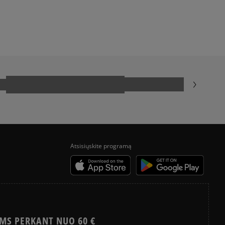
HISTORIA CONVERSE
Atsisiųskite programą
MS PERKANT NUO 60 €