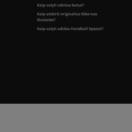
Kaip valyti odinius batus?
Kaip atskirti originalius Nike nuo
klastotės?
Kaip valyti adidas Handball Spezial?
kos teritorijoje