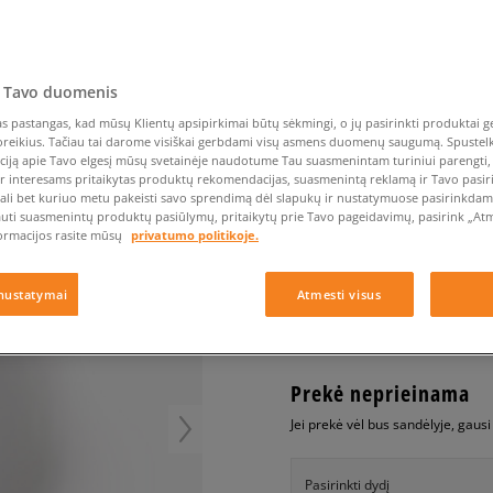
Nike Air Max TL 2.5
Liemens rankinė
Vans
Confront
Champion
EMU Australia
Converse Chuck Taylor
Batų priežiūra
Liemens rankinė
All Star
Havaianas
Skrybėlės
Converse
Confront
Ellesse
Skrybėlės
Converse Chuck 70
Saucony
Crocs
Converse
Jansport
Jordan 4
Clarks
Dr. Martens
DC
Jordan
 Tavo duomenis
CONFRONT KELNĖS R
Nike Air Max DN8
Dickies
Eastpak
Dickies
Lacoste
 pastangas, kad mūsų Klientų apsipirkimai būtų sėkmingi, o jų pasirinkti produktai ge
vyrams, kelnės
New Balance 530
poreikius. Tačiau tai darome visiškai gerbdami visų asmens duomenų saugumą. Spustelk 
EMU Australia
Dr. Martens
New Era
ciją apie Tavo elgesį mūsų svetainėje naudotume Tau suasmenintam turiniui parengti, 
New Balance 9060
0.0
(
0
)
ir interesams pritaikytas produktų rekomendacijas, suasmenintą reklamą ir Tavo pasir
Nike Dunk
ali bet kuriuo metu pakeisti savo sprendimą dėl slapukų ir nustatymuose pasirinkdamas
auti suasmenintų produktų pasiūlymų, pritaikytų prie Tavo pageidavimų, pasirink „Atme
19,99
€
Puma Speedcat
ormacijos rasite mūsų
privatumo politikoje.
Puma Suede XL
Puma Palermo
+ 20 tšk.
SizeerClub
nustatymai
Atmesti visus
Asics Gel-NYC Rugged
Prekė neprieinama
Jei prekė vėl bus sandėlyje, gaus
Pasirinkti dydį