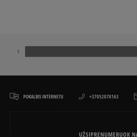
LACOSTE ISTORIJA
ADIDAS ISTORI
POKALBIS INTERNETU
+37052078163
UŽSIPRENUMERUOK NA