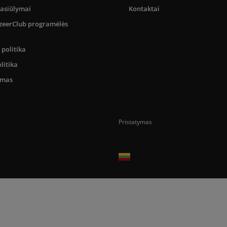
pasiūlymai
Kontaktai
SizeerClub programėlės
politika
litika
umas
Pristatymas
Prekes pristatome tik Lietuvos Respubli