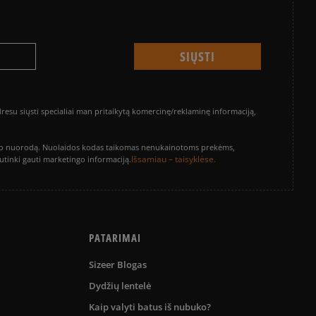
su siųsti specialiai man pritaikytą komercinę/reklaminę informaciją,
vinimo nuorodą. Nuolaidos kodas taikomas nenukainotoms prekėms,
Išsamiau – taisyklėse.
sutinki gauti marketingo informaciją.
PATARIMAI
Sizeer Blogas
Dydžių lentelė
Kaip valyti batus iš nubuko?