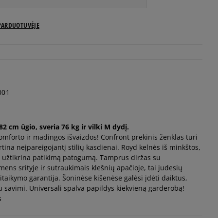
PARDUOTUVĖJE
001
 cm ūgio, sveria 76 kg ir vilki M dydį.
komforto ir madingos išvaizdos! Confront prekinis ženklas turi
tina neįpareigojantį stilių kasdienai. Royd kelnės iš minkštos,
 užtikrina patikimą patogumą. Tamprus diržas su
mens srityje ir sutraukimais klešnių apačioje, tai judesių
sitaikymo garantija. Šoninėse kišenėse galėsi įdėti daiktus,
su savimi. Universali spalva papildys kiekvieną garderobą!
s