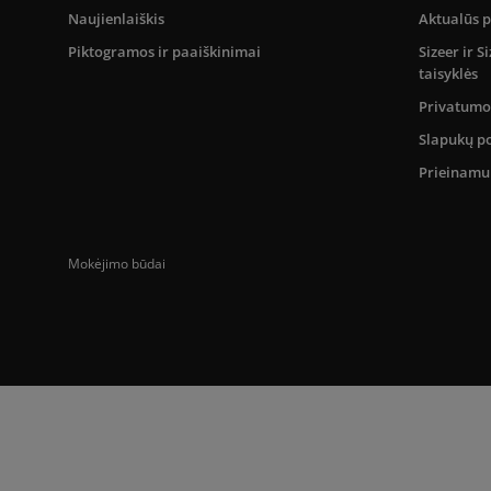
Naujienlaiškis
Aktualūs 
Piktogramos ir paaiškinimai
Sizeer ir 
taisyklės
Privatumo 
Slapukų po
Prieinam
Mokėjimo būdai