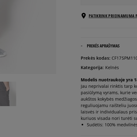
Pranešti
PATIKRINK PRIEINAMUMĄ 
M
man
Pranešti
L
man
PREKĖS APRAŠYMAS
Pranešti
Prekės kodas:
CF17SPM11
XL
man
Kategorija:
Kelnės
Pranešti
Modelis nuotraukoje yra 182
XXL
man
Jau neprivalai rinktis tarp 
pasiūlymą vyrams, kurie ver
aukštos kokybės medžiagos
reguliuojamu raišteliu juos
laisvės ir individualaus pri
kuriuos visada nori turėti 
Sudėtis: 100% medvilnė