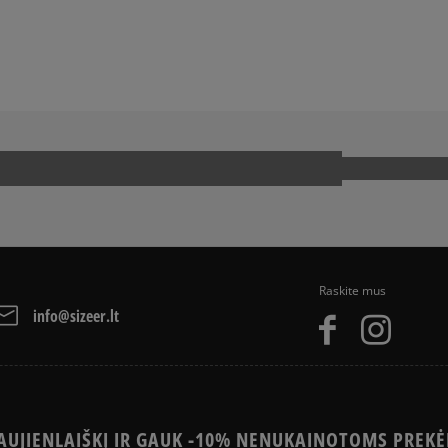
JA
SNEAKER‘IŲ ISTORIJA
Raskite mus
info@sizeer.lt
UJIENLAIŠKĮ IR GAUK -10% NENUKAINOTOMS PREKĖ