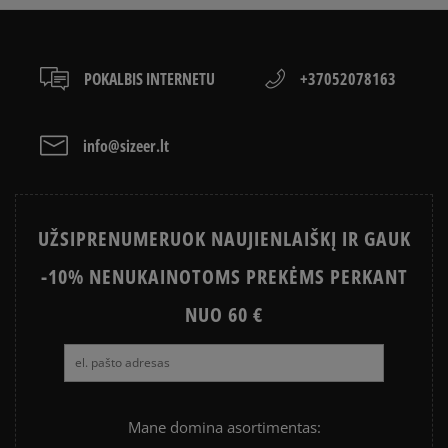
KAIP IŠSIRINKTI BATUS?
Paslauga yra papildomai apmokestinama 3 €.
APŽIŪRĖK
LACOSTE ISTORIJA
SNEAKER‘IŲ ISTORIJA
POKALBIS INTERNETU
+37052078163
ADIDAS ISTORIJA
HISTORIA CONVERSE
info@sizeer.lt
UŽSIPRENUMERUOK NAUJIENLAIŠKĮ IR GAUK
-10% NENUKAINOTOMS PREKĖMS PERKANT
NUO 60 €
Mane domina asortimentas: