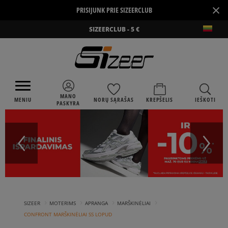
×
PRISIJUNK PRIE SIZEERCLUB
SIZEERCLUB - 5 €
MANO
MENIU
NORŲ SĄRAŠAS
KREPŠELIS
IEŠKOTI
PASKYRA
›
›
›
›
SIZEER
MOTERIMS
APRANGA
MARŠKINĖLIAI
CONFRONT MARŠKINĖLIAI SS LOPUD