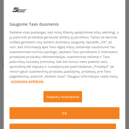
CONFRONT MARŠKINĖLIAI SS
LOPUD
Saugome Tavo duomenis
moterims, marškinėliai
Dedame visas pastangas, kad mūsų Klientų apsipirkimai būtų sėkmingi, o
0.0
(
0
)
jų pasirinkti produktai geriausiai atitiktų jų poreikius. Tačiau tai darome
visiškai gerbdami visų asmens duomenų saugumą. Spustelk „OK“, jei
8
€
nori, kad informaciją apie Tavo elgesį mūsų svetainėje naudotume Tau
suasmenintam turiniui parengti, įskaitant Tavo poreikiams ir interesams
pritaikytas produktų rekomendacijas, suasmenintą reklamą ir Tavo
pasirinktų nuostatų įsiminimą. Gali bet kuriuo metu pakeisti savo
+ 8 tšk.
SizeerClub
sprendimą dėl slapukų ir nustatymuose pasirinkdamas „Pritaikyti“. Jei
nenori gauti suasmenintų produktų pasiūlymų, pritaikytų prie Tavo
pageidavimų, pasirink „Atmesti visus”. Daugiau informacijos rasite mūsų
privatumo politikoje.
Prekė neprieinama
Jei prekė vėl bus sandėlyje, gausi pranešimą iš mūsų.
Slapukų nustatymai
Pasirinkti dydį
OK
PATIKRINK PRIEINAMUMĄ PARDUOTUVĖJE
Pranešti
S