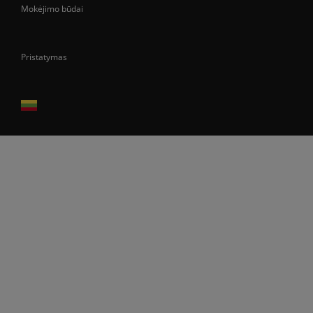
Mokėjimo būdai
Pristatymas
Prekes pristatome tik Lietuvos Respublikos teritorijoje