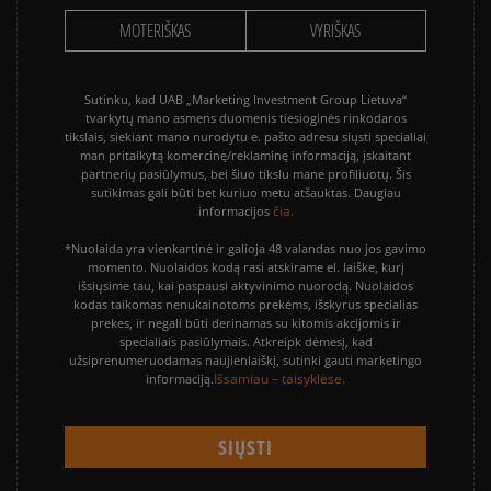
MOTERIŠKAS
VYRIŠKAS
Sutinku, kad UAB „Marketing Investment Group Lietuva“
tvarkytų mano asmens duomenis tiesioginės rinkodaros
tikslais, siekiant mano nurodytu e. pašto adresu siųsti specialiai
man pritaikytą komercinę/reklaminę informaciją, įskaitant
partnerių pasiūlymus, bei šiuo tikslu mane profiliuotų. Šis
sutikimas gali būti bet kuriuo metu atšauktas. Daugiau
čia.
informacijos
*Nuolaida yra vienkartinė ir galioja 48 valandas nuo jos gavimo
momento. Nuolaidos kodą rasi atskirame el. laiške, kurį
išsiųsime tau, kai paspausi aktyvinimo nuorodą. Nuolaidos
kodas taikomas nenukainotoms prekėms, išskyrus specialias
prekes, ir negali būti derinamas su kitomis akcijomis ir
specialiais pasiūlymais. Atkreipk dėmesį, kad
užsiprenumeruodamas naujienlaiškį, sutinki gauti marketingo
Išsamiau – taisyklėse.
informaciją.