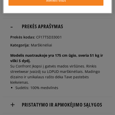
man
Atmesti visus
Pranešti
M
man
PREKĖS APRAŠYMAS
Pranešti
Prekės kodas:
CF17TSD33001
L
man
Kategorija:
Marškinėliai
Modelis nuotraukoje yra 175 cm ūgio, sveria 51 kg ir
vilki S dydį.
Su Confront įkopsi į gatvės mados viršūnes. Rinkis
streetwear įvaizdį su LOPUD marškinėliais. Madingo
dizaino ir unikalaus rašto dėka Tave pastebės
kiekvienas.
Sudėtis: 100% medvilnės
PRISTATYMO IR APMOKĖJIMO SĄLYGOS