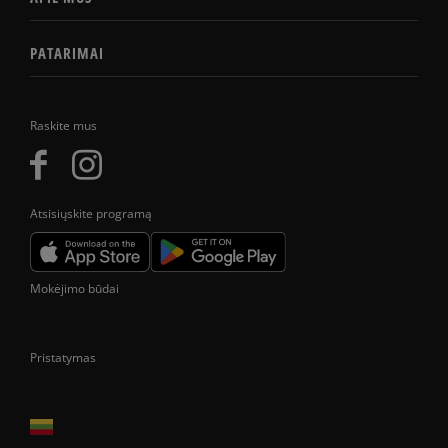
PATARIMAI
Raskite mus
Atsisiųskite programą
Mokėjimo būdai
Pristatymas
Prekes pristatome tik Lietuvos Respublikos teritorijoje