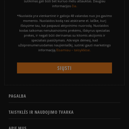
sutikimas gali būti bet kuriuo metu atšauktas. Daugiau
čia.
informacijos
*Nuolaida yra vienkartinė ir galioja 48 valandas nuo jos gavimo
momento. Nuolaidos kodą rasi atskirame el. laiške, kurį
išsiųsime tau, kai paspausi aktyvinimo nuorodą. Nuolaidos
kodas taikomas nenukainotoms prekėms, išskyrus specialias
prekes, ir negali būti derinamas su kitomis akcijomis ir
specialiais pasiūlymais. Atkreipk dėmesį, kad
užsiprenumeruodamas naujienlaiškį, sutinki gauti marketingo
Išsamiau – taisyklėse.
informaciją.
PAGALBA
TAISYKLĖS IR NAUDOJIMO TVARKA
APIE MUS