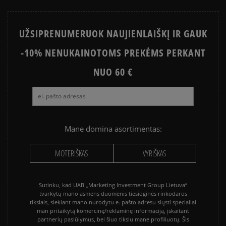
UŽSIPRENUMERUOK NAUJIENLAIŠKĮ IR GAUK
-10% NENUKAINOTOMS PREKĖMS PERKANT
NUO 60 €
Mane domina asortimentas:
MOTERIŠKAS
VYRIŠKAS
Sutinku, kad UAB „Marketing Investment Group Lietuva“
tvarkytų mano asmens duomenis tiesioginės rinkodaros
tikslais, siekiant mano nurodytu e. pašto adresu siųsti specialiai
man pritaikytą komercinę/reklaminę informaciją, įskaitant
partnerių pasiūlymus, bei šiuo tikslu mane profiliuotų. Šis