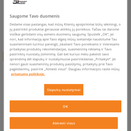
CONFRONT STRIUKĖ ISTA
Saugome Tavo duomenis
moterims, žieminės striukės
Dedame visas pastangas, kad mūsų Klientų apsipirkimai būtų sėkmingi, o
0.0
(
0
)
jų pasirinkti produktai geriausiai atitiktų jų poreikius. Tačiau tai darome
visiškai gerbdami visų asmens duomenų saugumą. Spustelk „OK“, jei
34,99
€
nori, kad informaciją apie Tavo elgesį mūsų svetainėje naudotume Tau
suasmenintam turiniui parengti, įskaitant Tavo poreikiams ir interesams
pritaikytas produktų rekomendacijas, suasmenintą reklamą ir Tavo
pasirinktų nuostatų įsiminimą. Gali bet kuriuo metu pakeisti savo
+ 35 tšk.
SizeerClub
sprendimą dėl slapukų ir nustatymuose pasirinkdamas „Pritaikyti“. Jei
nenori gauti suasmenintų produktų pasiūlymų, pritaikytų prie Tavo
pageidavimų, pasirink „Atmesti visus”. Daugiau informacijos rasite mūsų
privatumo politikoje.
Prekė neprieinama
Jei prekė vėl bus sandėlyje, gausi pranešimą iš mūsų.
Slapukų nustatymai
Pasirinkti dydį
OK
PATIKRINK PRIEINAMUMĄ PARDUOTUVĖJE
Pranešti
BR
Atmesti visus
man