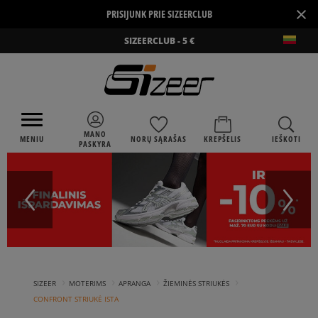
×
PRISIJUNK PRIE SIZEERCLUB
SIZEERCLUB - 5 €
MANO
MENIU
NORŲ SĄRAŠAS
KREPŠELIS
IEŠKOTI
PASKYRA
›
›
›
›
SIZEER
MOTERIMS
APRANGA
ŽIEMINĖS STRIUKĖS
CONFRONT STRIUKĖ ISTA