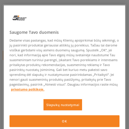
ELLESSE ŠORTAI TOUR BLK
moterims, šortai
5.0
(
5
)
Saugome Tavo duomenis
9
€
Dedame visas pastangas, kad mūsų Klientų apsipirkimai būtų sėkmingi, o
jų pasirinkti produktai geriausiai atitiktų jų poreikius. Tačiau tai darome
visiškai gerbdami visų asmens duomenų saugumą. Spustelk „OK“, jei
nori, kad informaciją apie Tavo elgesį mūsų svetainėje naudotume Tau
+ 9 tšk.
SizeerClub
suasmenintam turiniui parengti, įskaitant Tavo poreikiams ir interesams
pritaikytas produktų rekomendacijas, suasmenintą reklamą ir Tavo
pasirinktų nuostatų įsiminimą. Gali bet kuriuo metu pakeisti savo
sprendimą dėl slapukų ir nustatymuose pasirinkdamas „Pritaikyti“. Jei
Prekė neprieinama
nenori gauti suasmenintų produktų pasiūlymų, pritaikytų prie Tavo
pageidavimų, pasirink „Atmesti visus”. Daugiau informacijos rasite mūsų
Jei prekė vėl bus sandėlyje, gausi pranešimą iš mūsų.
privatumo politikoje.
Pasirinkti dydį
Slapukų nustatymai
EU dydžiai
US dydžiai
PATIKRINK PRIEINAMUMĄ PARDUOTUVĖJE
OK