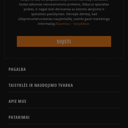
kodas taikomas nenukainotoms prekėms, išskyrus specialias
prekes, ir negali būti derinamas su kitomis akcijomis ir
specialiais pasiūlymais. Atkreipk dėmesį, kad
užsiprenumeruodamas naujienlaiškį, sutinki gauti marketingo
Išsamiau – taisyklėse.
informaciją.
PAGALBA
TAISYKLĖS IR NAUDOJIMO TVARKA
APIE MUS
PATARIMAI