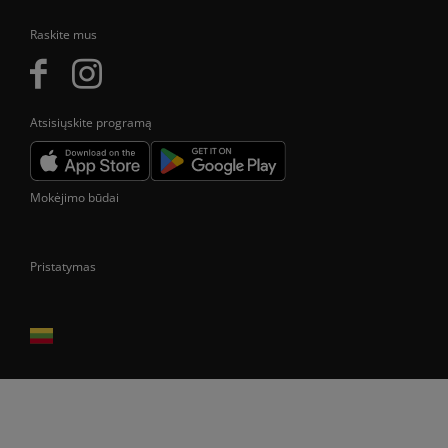
Raskite mus
Atsisiųskite programą
Mokėjimo būdai
Pristatymas
Prekes pristatome tik Lietuvos Respublikos teritorijoje