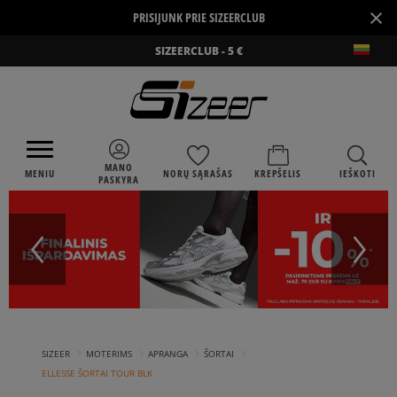
×
PRISIJUNK PRIE SIZEERCLUB
SIZEERCLUB - 5 €
MANO
MENIU
NORŲ SĄRAŠAS
KREPŠELIS
IEŠKOTI
PASKYRA
›
›
›
›
SIZEER
MOTERIMS
APRANGA
ŠORTAI
ELLESSE ŠORTAI TOUR BLK