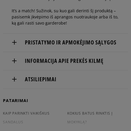
It’s a match! Sužinok, su kuo gali derinti šį produktą –
pasisemk įkvėpimo iš aprangos nuotraukoje arba iš to,
ką gali rasti savo garderobe!
PRISTATYMO IR APMOKĖJIMO SĄLYGOS
NEMOKAMAS PRISTATYMAS NUO 60 €
INFORMACIJA APIE PREKĖS KILMĘ
Prekės pristatomos per 2-6 d.d.
Focus International Nl B.V.
ATSILIEPIMAI
Pristatymas:
Danzigerkade 9A
1013 AP Amsterdam, Netherlands
kurjeriu
atsiėmimas parduotuvėje
PATARIMAI
compliance@focus-brands.com
5
100%
į paštomatą
5.0
KAIP PARINKTI VAIKIŠKUS
KOKIUS BATUS RINKTIS Į
Apmokėjimas:
4
0%
SANDALUS
MOKYKLĄ?
Paysera – elektroninė atsiskaitymų sistema,
5
kliento atsiliepimai