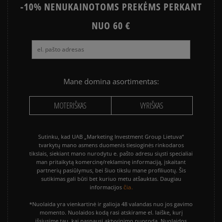
-10% NENUKAINOTOMS PREKĖMS PERKANT
NUO 60 €
Mane domina asortimentas:
MOTERIŠKAS
VYRIŠKAS
Sutinku, kad UAB „Marketing Investment Group Lietuva“
tvarkytų mano asmens duomenis tiesioginės rinkodaros
tikslais, siekiant mano nurodytu e. pašto adresu siųsti specialiai
man pritaikytą komercinę/reklaminę informaciją, įskaitant
partnerių pasiūlymus, bei šiuo tikslu mane profiliuotų. Šis
sutikimas gali būti bet kuriuo metu atšauktas. Daugiau
čia.
informacijos
*Nuolaida yra vienkartinė ir galioja 48 valandas nuo jos gavimo
momento. Nuolaidos kodą rasi atskirame el. laiške, kurį
išsiųsime tau, kai paspausi aktyvinimo nuorodą. Nuolaidos