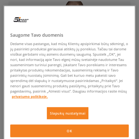
Saugome Tavo duomenis
Dedame visas pastangas, kad mūsų Klientų apsipirkimai būtų sėkmingi, o
jų pasirinkti produktai geriausiai atitiktų jų poreikius. Tačiau tai darome
visiškai gerbdami visų asmens duomenų saugumą. Spustelk „OK“, jei
nori, kad informaciją apie Tavo elgesį mūsų svetainėje naudotume Tau
suasmenintam turiniui parengti, įskaitant Tavo poreikiams ir interesams
pritaikytas produktų rekomendacijas, suasmenintą reklamą ir Tavo
pasirinktų nuostatų įsiminimą. Gali bet kuriuo metu pakeisti savo
sprendimą dėl slapukų ir nustatymuose pasirinkdamas „Pritaikyti“. Jei
nenori gauti suasmenintų produktų pasiūlymų, pritaikytų prie Tavo
pageidavimų, pasirink „Atmesti visus”. Daugiau informacijos rasite mūsų
privatumo politikoje.
Slapukų nustatymai
OK