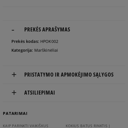
man
Pranešti
S
man
PREKĖS APRAŠYMAS
Pranešti
Prekės kodas:
HPOK002
M
man
Kategorija:
Marškinėliai
Pranešti
L
man
PRISTATYMO IR APMOKĖJIMO SĄLYGOS
Pranešti
XL
NEMOKAMAS PRISTATYMAS NUO 60 €
man
ATSILIEPIMAI
Prekės pristatomos per 2-6 d.d.
Produktas dar neturi atsiliepimų
PATARIMAI
Pristatymas:
kurjeriu
KAIP PARINKTI VAIKIŠKUS
KOKIUS BATUS RINKTIS Į