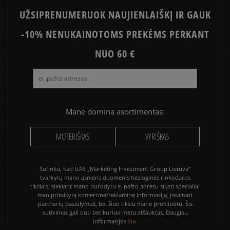
UŽSIPRENUMERUOK NAUJIENLAIŠKĮ IR GAUK
-10% NENUKAINOTOMS PREKĖMS PERKANT
NUO 60 €
Mane domina asortimentas:
MOTERIŠKAS
VYRIŠKAS
Sutinku, kad UAB „Marketing Investment Group Lietuva“
tvarkytų mano asmens duomenis tiesioginės rinkodaros
tikslais, siekiant mano nurodytu e. pašto adresu siųsti specialiai
man pritaikytą komercinę/reklaminę informaciją, įskaitant
partnerių pasiūlymus, bei šiuo tikslu mane profiliuotų. Šis
sutikimas gali būti bet kuriuo metu atšauktas. Daugiau
čia.
informacijos