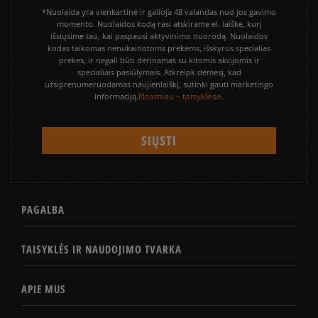
*Nuolaida yra vienkartinė ir galioja 48 valandas nuo jos gavimo
momento. Nuolaidos kodą rasi atskirame el. laiške, kurį
išsiųsime tau, kai paspausi aktyvinimo nuorodą. Nuolaidos
kodas taikomas nenukainotoms prekėms, išskyrus specialias
prekes, ir negali būti derinamas su kitomis akcijomis ir
specialiais pasiūlymais. Atkreipk dėmesį, kad
užsiprenumeruodamas naujienlaiškį, sutinki gauti marketingo
Išsamiau – taisyklėse.
informaciją.
PAGALBA
TAISYKLĖS IR NAUDOJIMO TVARKA
APIE MUS