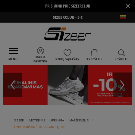
×
PRISIJUNK PRIE SIZEERCLUB
SIZEERCLUB - 5 €
MANO
MENIU
NORŲ SĄRAŠAS
KREPŠELIS
IEŠKOTI
PASKYRA
›
›
›
›
SIZEER
MOTERIMS
APRANGA
MARŠKINĖLIAI
HYPE MARŠKINĖLIAI SS BABY SQUAD