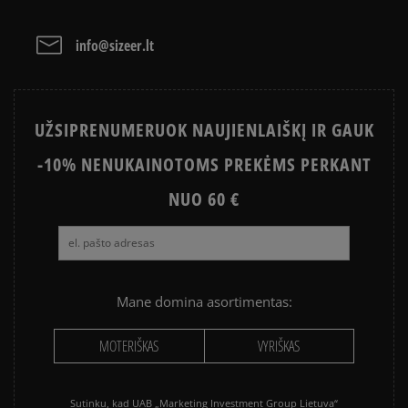
ADIDAS ISTORIJA
HISTORIA CONVERSE
info@sizeer.lt
Išvalyti
Paieška
UŽSIPRENUMERUOK NAUJIENLAIŠKĮ IR GAUK
-10% NENUKAINOTOMS PREKĖMS PERKANT
NUO 60 €
Mane domina asortimentas:
MOTERIŠKAS
VYRIŠKAS
Sutinku, kad UAB „Marketing Investment Group Lietuva“