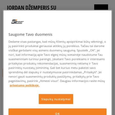
JORDAN DŽEMPERIS SU
GOBTUVU JDG JUMPMAN
CORE PO GIRL
vaikams, džemperiai
Saugome Tavo duomenis
4.8
(
4
)
Dedame visas pastangas, kad mūsų Klientų apsipirkimai būtų sėkmingi, o
jų pasirinkti produktai geriausiai atitiktų jų poreikius. Tačiau tai darome
24
€
visiškai gerbdami visų asmens duomenų saugumą. Spustelk „OK“, jei
nori, kad informaciją apie Tavo elgesį mūsų svetainėje naudotume Tau
40
€
-40%
(žemiausia kaina per pastarąsias 30 dienų iki nuolaidos)
suasmenintam turiniui parengti, įskaitant Tavo poreikiams ir interesams
45
€
-47%
(pradinė kaina)
pritaikytas produktų rekomendacijas, suasmenintą reklamą ir Tavo
pasirinktų nuostatų įsiminimą. Gali bet kuriuo metu pakeisti savo
sprendimą dėl slapukų ir nustatymuose pasirinkdamas „Pritaikyti“. Jei
+ 24 tšk.
SizeerClub
nenori gauti suasmenintų produktų pasiūlymų, pritaikytų prie Tavo
pageidavimų, pasirink „Atmesti visus”. Daugiau informacijos rasite mūsų
SPALVA
JUODA
privatumo politikoje.
Slapukų nustatymai
OK