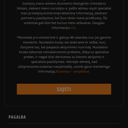
tvarkytų mano asmens duomenis tiesioginės rinkodaros
tikslais, siekiant mano nurodytu e. pašto adresu siųsti specialiai
man pritaikytą komercinę/reklaminę informaciją, įskaitant
partnerių pasiūlymus, bei šiuo tikslu mane profiliuotų. Šis
sutikimas gali būti bet kuriuo metu atšauktas. Daugiau
čia.
informacijos
*Nuolaida yra vienkartinė ir galioja 48 valandas nuo jos gavimo
momento. Nuolaidos kodą rasi atskirame el. laiške, kurį
išsiųsime tau, kai paspausi aktyvinimo nuorodą. Nuolaidos
kodas taikomas nenukainotoms prekėms, išskyrus specialias
prekes, ir negali būti derinamas su kitomis akcijomis ir
specialiais pasiūlymais. Atkreipk dėmesį, kad
užsiprenumeruodamas naujienlaiškį, sutinki gauti marketingo
Išsamiau – taisyklėse.
informaciją.
PAGALBA