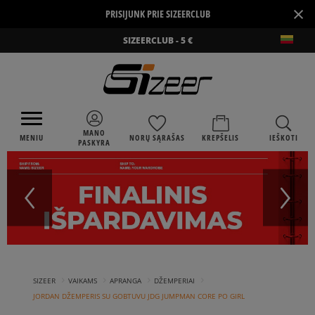
×
PRISIJUNK PRIE SIZEERCLUB
SIZEERCLUB - 5 €
MANO
MENIU
NORŲ SĄRAŠAS
KREPŠELIS
IEŠKOTI
PASKYRA
›
›
›
›
SIZEER
VAIKAMS
APRANGA
DŽEMPERIAI
JORDAN DŽEMPERIS SU GOBTUVU JDG JUMPMAN CORE PO GIRL