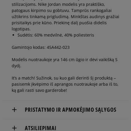
stilizacijoms. Nike Jordan modelis yra praktiško,
patogaus kirpimo su gobtuvu. Tamprūs rankogaliai
užtikrins tinkamą prigludimą. Minkštas audinys gražiai
prisitaikys prie kūno. Priekinę dalį puošia didelis
logotipas.
Sudėtis: 60% medvilnė, 40% poliesteris
Gamintojo kodas: 45A442-023
Modelis nuotraukoje yra 146 cm ūgio ir dėvi vaikišką S
dydį.
It’s a match! Sužinok, su kuo gali derinti šį produktą –
pasisemk įkvėpimo iš aprangos nuotraukoje arba iš to,
ką gali rasti savo garderobe!
PRISTATYMO IR APMOKĖJIMO SĄLYGOS
NEMOKAMAS PRISTATYMAS NUO 60 €
ATSILIEPIMAI