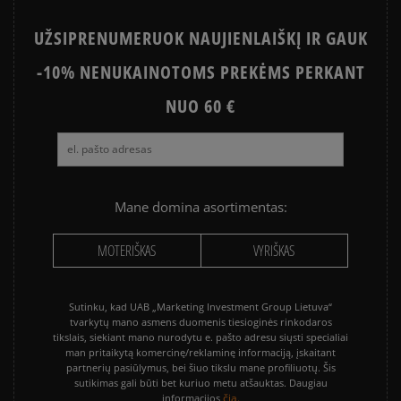
UŽSIPRENUMERUOK NAUJIENLAIŠKĮ IR GAUK
-10% NENUKAINOTOMS PREKĖMS PERKANT
NUO 60 €
Mane domina asortimentas:
MOTERIŠKAS
VYRIŠKAS
Sutinku, kad UAB „Marketing Investment Group Lietuva“
tvarkytų mano asmens duomenis tiesioginės rinkodaros
tikslais, siekiant mano nurodytu e. pašto adresu siųsti specialiai
man pritaikytą komercinę/reklaminę informaciją, įskaitant
partnerių pasiūlymus, bei šiuo tikslu mane profiliuotų. Šis
sutikimas gali būti bet kuriuo metu atšauktas. Daugiau
čia.
informacijos