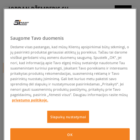
JORDAN DŽEMPERIS SU
GOBTUVU JUMPMAN PO GIRL
vaikams, džemperiai
Saugome Tavo duomenis
5.0
(
1
)
Dedame visas pastangas, kad mūsų Klientų apsipirkimai būtų sėkmingi, o
34
€
jų pasirinkti produktai geriausiai atitiktų jų poreikius. Tačiau tai darome
visiškai gerbdami visų asmens duomenų saugumą. Spustelk „OK“, jei
nori, kad informaciją apie Tavo elgesį mūsų svetainėje naudotume Tau
+ 34 tšk.
SizeerClub
suasmenintam turiniui parengti, įskaitant Tavo poreikiams ir interesams
pritaikytas produktų rekomendacijas, suasmenintą reklamą ir Tavo
pasirinktų nuostatų įsiminimą. Gali bet kuriuo metu pakeisti savo
sprendimą dėl slapukų ir nustatymuose pasirinkdamas „Pritaikyti“. Jei
nenori gauti suasmenintų produktų pasiūlymų, pritaikytų prie Tavo
Prekė neprieinama
pageidavimų, pasirink „Atmesti visus”. Daugiau informacijos rasite mūsų
privatumo politikoje.
Jei prekė vėl bus sandėlyje, gausi pranešimą iš mūsų.
Slapukų nustatymai
Pasirinkti dydį
EU dydžiai
US dydžiai
OK
PATIKRINK PRIEINAMUMĄ PARDUOTUVĖJE