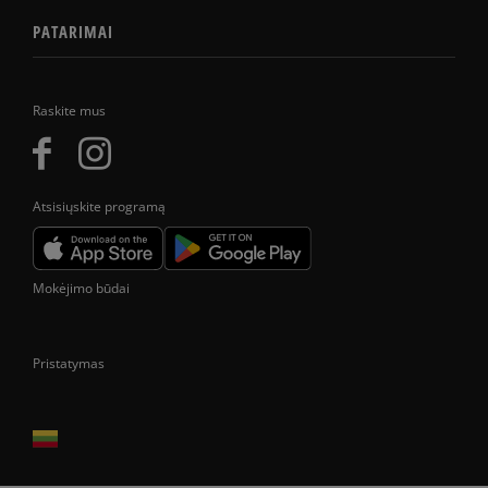
PATARIMAI
Raskite mus
Atsisiųskite programą
Mokėjimo būdai
Pristatymas
Prekes pristatome tik Lietuvos Respublikos teritorijoje