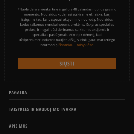
*Nuolaida yra vienkartinė ir galioja 48 valandas nuo jos gavimo
momento. Nuolaidos kodą rasi atskirame el. laiške, kurį
išsiųsime tau, kai paspausi aktyvinimo nuorodą. Nuolaidos
kodas taikomas nenukainotoms prekėms, išskyrus specialias
prekes, ir negali būti derinamas su kitomis akcijomis ir
specialiais pasiūlymais. Atkreipk dėmesį, kad
užsiprenumeruodamas naujienlaiškį, sutinki gauti marketingo
Išsamiau – taisyklėse.
informaciją.
PAGALBA
TAISYKLĖS IR NAUDOJIMO TVARKA
APIE MUS