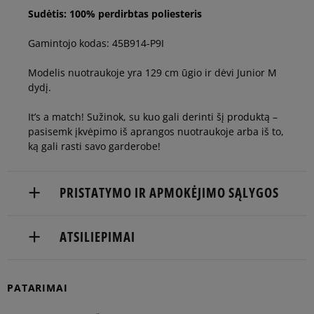
Sudėtis: 100% perdirbtas poliesteris
Gamintojo kodas: 45B914-P9I
Modelis nuotraukoje yra 129 cm ūgio ir dėvi Junior M
dydį.
It’s a match! Sužinok, su kuo gali derinti šį produktą –
pasisemk įkvėpimo iš aprangos nuotraukoje arba iš to,
ką gali rasti savo garderobe!
PRISTATYMO IR APMOKĖJIMO SĄLYGOS
NEMOKAMAS PRISTATYMAS NUO 60 €
ATSILIEPIMAI
Prekės pristatomos per 2-6 d.d.
PATARIMAI
Pristatymas:
5
100%
kurjeriu