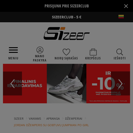
×
PRISIJUNK PRIE SIZEERCLUB
SIZEERCLUB - 5 €
MANO
MENIU
NORŲ SĄRAŠAS
KREPŠELIS
IEŠKOTI
PASKYRA
›
›
›
›
SIZEER
VAIKAMS
APRANGA
DŽEMPERIAI
JORDAN DŽEMPERIS SU GOBTUVU JUMPMAN PO GIRL